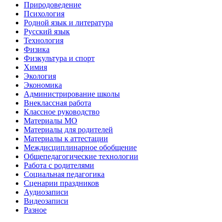
Природоведение
Психология
Родной язык и литература
Русский язык
Технология
Физика
Физкультура и спорт
Химия
Экология
Экономика
Администрирование школы
Внеклассная работа
Классное руководство
Материалы МО
Материалы для родителей
Материалы к аттестации
Междисциплинарное обобщение
Общепедагогические технологии
Работа с родителями
Социальная педагогика
Сценарии праздников
Аудиозаписи
Видеозаписи
Разное