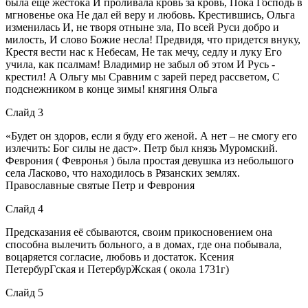
была еще жестока И проливала кровь за кровь, Пока Господь в
мгновенье ока Не дал ей веру и любовь. Крестившись, Ольга
изменилась И, не творя отныне зла, По всей Руси добро и
милость, И слово Божие несла! Предвидя, что придется внуку,
Крестя вести нас к Небесам, Не так мечу, седлу и луку Его
учила, как псалмам! Владимир не забыл об этом И Русь -
крестил! А Ольгу мы Сравним с зарей перед рассветом, С
подснежником в конце зимы! княгиня Ольга
Слайд 3
«Будет он здоров, если я буду его женой. А нет – не смогу его
излечить: Бог силы не даст». Петр был князь Муромский.
Феврония ( Февронья ) была простая девушка из небольшого
села Ласково, что находилось в Рязанских землях.
Православные святые Петр и Феврония
Слайд 4
Предсказания её сбываются, своим прикосновением она
способна вылечить больного, а в домах, где она побывала,
воцаряется согласие, любовь и достаток. Ксения
ПетербурГская и ПетербурЖская ( окола 1731г)
Слайд 5