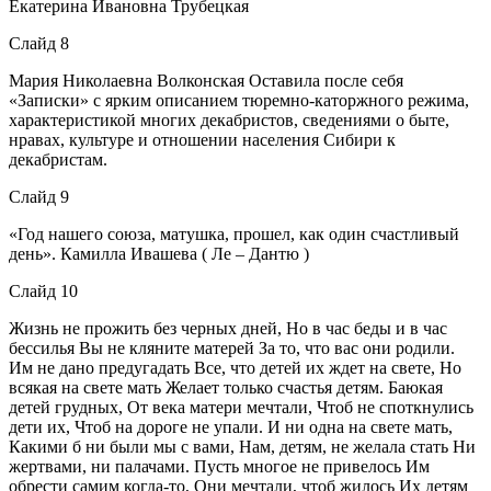
Екатерина Ивановна Трубецкая
Слайд 8
Мария Николаевна Волконская Оставила после себя
«Записки» с ярким описанием тюремно-каторжного режима,
характеристикой многих декабристов, сведениями о быте,
нравах, культуре и отношении населения Сибири к
декабристам.
Слайд 9
«Год нашего союза, матушка, прошел, как один счастливый
день». Камилла Ивашева ( Ле – Дантю )
Слайд 10
Жизнь не прожить без черных дней, Но в час беды и в час
бессилья Вы не кляните матерей За то, что вас они родили.
Им не дано предугадать Все, что детей их ждет на свете, Но
всякая на свете мать Желает только счастья детям. Баюкая
детей грудных, От века матери мечтали, Чтоб не споткнулись
дети их, Чтоб на дороге не упали. И ни одна на свете мать,
Какими б ни были мы с вами, Нам, детям, не желала стать Ни
жертвами, ни палачами. Пусть многое не привелось Им
обрести самим когда-то, Они мечтали, чтоб жилось Их детям