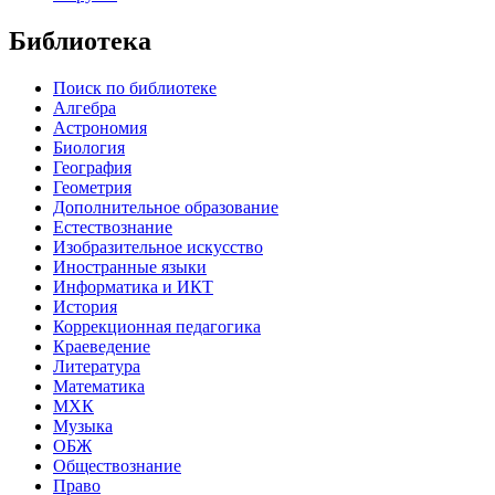
Библиотека
Поиск по библиотеке
Алгебра
Астрономия
Биология
География
Геометрия
Дополнительное образование
Естествознание
Изобразительное искусство
Иностранные языки
Информатика и ИКТ
История
Коррекционная педагогика
Краеведение
Литература
Математика
МХК
Музыка
ОБЖ
Обществознание
Право