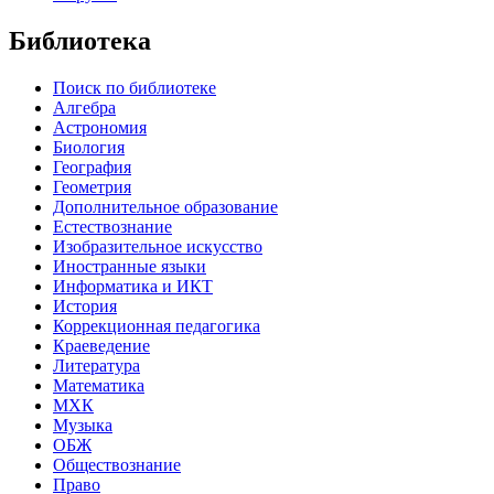
Библиотека
Поиск по библиотеке
Алгебра
Астрономия
Биология
География
Геометрия
Дополнительное образование
Естествознание
Изобразительное искусство
Иностранные языки
Информатика и ИКТ
История
Коррекционная педагогика
Краеведение
Литература
Математика
МХК
Музыка
ОБЖ
Обществознание
Право