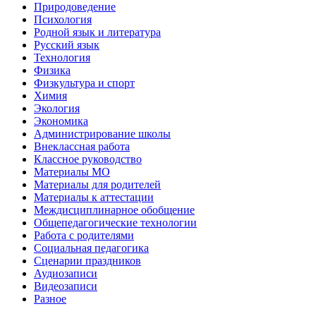
Природоведение
Психология
Родной язык и литература
Русский язык
Технология
Физика
Физкультура и спорт
Химия
Экология
Экономика
Администрирование школы
Внеклассная работа
Классное руководство
Материалы МО
Материалы для родителей
Материалы к аттестации
Междисциплинарное обобщение
Общепедагогические технологии
Работа с родителями
Социальная педагогика
Сценарии праздников
Аудиозаписи
Видеозаписи
Разное