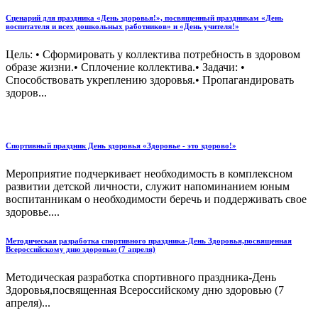
Сценарий для праздника «День здоровья!», посвященный праздникам «День
воспитателя и всех дошкольных работников» и «День учителя!»
Цель: • Сформировать у коллектива потребность в здоровом
образе жизни.• Сплочение коллектива.• Задачи: •
Способствовать укреплению здоровья.• Пропагандировать
здоров...
Спортивный праздник День здоровья «Здоровье - это здорово!»
Мероприятие подчеркивает необходимость в комплексном
развитии детской личности, служит напоминанием юным
воспитанникам о необходимости беречь и поддерживать свое
здоровье....
Методическая разработка спортивного праздника-День Здоровья,посвященная
Всероссийскому дню здоровью (7 апреля)
Методическая разработка спортивного праздника-День
Здоровья,посвященная Всероссийскому дню здоровью (7
апреля)...