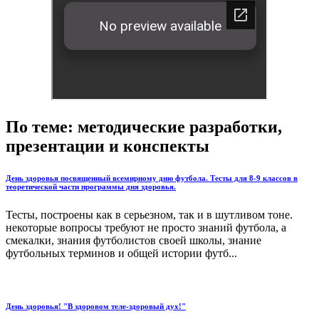
По теме: методические разработки,
презентации и конспекты
День здоровья посвященный всемирному дню футбола. Тесты для 8-9 классов в
теоретической части программы дня здоровья.
Тесты, построены как в серьезном, так и в шутливом тоне.
некоторые вопросы требуют не просто знаний футбола, а
смекалки, знания футболистов своей школы, знание
футбольных терминов и общей истории футб...
День здоровья! "В здоровом теле-здоровый дух!"