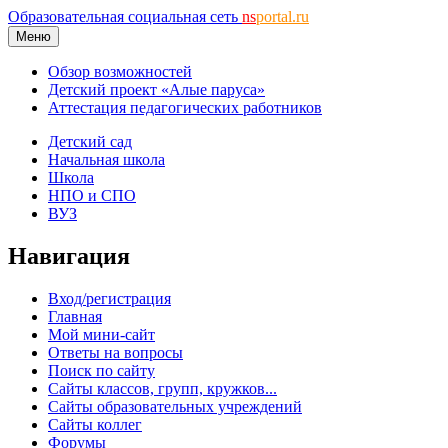
Образовательная социальная сеть
ns
portal.ru
Меню
Обзор возможностей
Детский проект «Алые паруса»
Аттестация педагогических работников
Детский сад
Начальная школа
Школа
НПО и СПО
ВУЗ
Навигация
Вход/регистрация
Главная
Мой мини-сайт
Ответы на вопросы
Поиск по сайту
Сайты классов, групп, кружков...
Сайты образовательных учреждений
Сайты коллег
Форумы