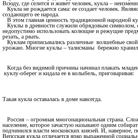
Всюду, где селится и живет человек, кукла – неизменн
Кукла не рождается сама: ее создает человек. Являя
создающего ее народа.
В этом главная ценность традиционной народной к
Куклы в древности служили обрядовым символом, он
недопустимо использовать колющие и режущие предм
резать, а рвать.
Куклам приписывались различные волшебные свойства
урожаю. Многие куклы – талисманы бережно хранилис
Когда без видимой причины начинал плакать младене
куклу-оберег и кидала ее в колыбель, приговаривая:
Такая кукла оставалась в доме навсегда.
Россия – огромная многонациональная страна. Слож
население, которое зачастую называют одним собират
подчинился власти московских князей. И, наверное, 
Вепсская кукла отличается ярко выраженной социал