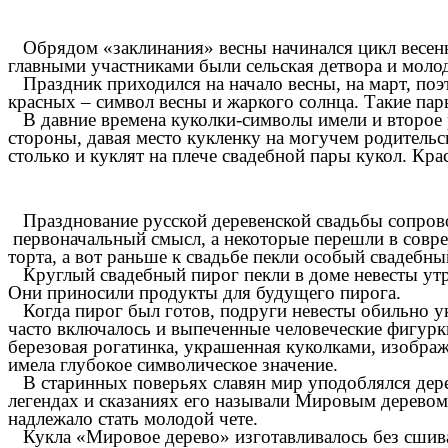
Обрядом «заклинания» весны начинался цикл весенн
главными участниками были сельская детвора и моло
Праздник приходился на начало весны, на март, поэ
красных – символ весны и жаркого солнца. Такие пары
В давние времена куколки-символы имели и второе р
стороны, давая место кукленку на могучем родительс
столько и куклят на плече свадебной пары кукол. Кра
Празднование русской деревенской свадьбы сопрово
первоначальный смысл, а некоторые перешли в совре
торта, а вот раньше к свадьбе пекли особый свадебны
Круглый свадебный пирог пекли в доме невесты утр
Они приносили продукты для будущего пирога.
Когда пирог был готов, подруги невесты обильно у
часто включалось и выпеченные человеческие фигурк
березовая рогатинка, украшенная куколками, изображ
имела глубокое символическое значение.
В старинных поверьях славян мир уподоблялся дерев
легендах и сказаниях его называли Мировым дерево
надлежало стать молодой чете.
Кукла «Мировое дерево» изготавливалось без сшиван