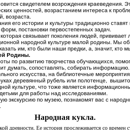
вится свидетелем возрождения краеведения. Эт
ских ценностей, возрастанием интереса к пробл
, возраста.
ия его истории и культуры традиционно ставят 
 форм, постановки первостепенных задач.
торая связывает поколения людей, прививает 
ионной народной культуре малой родины. Мы об
азать им, кто были наши предки, а, значит, кто м
ей Родины.
ты по развитию творчества обучающихся, помог
ит думать, сопоставлять, собирать информацию. 
льного искусства, на библиотечные мероприятия
 руках деревянный рубель или полотенце, вышит
одной культуре, что тоже является информацион
етьми для работы над исследованиями.
ую экскурсию по музею, познакомят вас с наро
.
Народная кукла.
кой древности. Ее история прослеживается со времен 