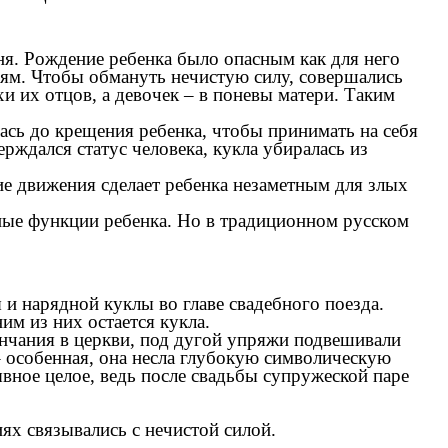
я. Рождение ребенка было опасным как для него
юдям. Чтобы обмануть нечистую силу, совершались
 их отцов, а девочек – в поневы матери. Таким
ась до крещения ребенка, чтобы принимать на себя
рждался статус человека, кукла убиралась из
е движения сделает ребенка незаметным для злых
ные функции ребенка. Но в традиционном русском
 нарядной куклы во главе свадебного поезда.
м из них остается кукла.
енчания в церкви, под дугой упряжи подвешивали
– особенная, она несла глубокую символическую
вное целое, ведь после свадьбы супружеской паре
иях связывались с нечистой силой.