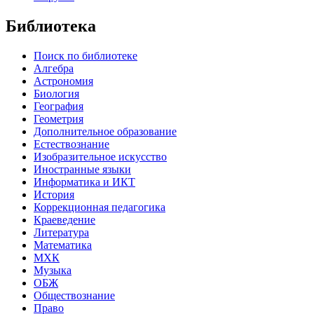
Библиотека
Поиск по библиотеке
Алгебра
Астрономия
Биология
География
Геометрия
Дополнительное образование
Естествознание
Изобразительное искусство
Иностранные языки
Информатика и ИКТ
История
Коррекционная педагогика
Краеведение
Литература
Математика
МХК
Музыка
ОБЖ
Обществознание
Право