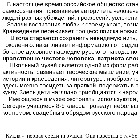
В настоящее время российское общество стано
самосознания, признанием авторитета человече
людей разных убеждений, профессий, увлечений
Задачи воспитания любви к своему краю, познан
Краеведение переживает процесс поиска новых
кола старается сохранить невидимую нить, ко
поколению, накапливает информацию по традиц
богатое духовное наследие русского народа, пок
нравственно чистого человека, патриота сво
Школьный музей является одной из форм рабо
активность, развивает творческое мышление, уч
истории и краеведения, литературы, изобразите
здесь можно посидеть за прялкой, подержать в
куклу. Здесь дети наглядно приобщаются к нар
Имеющиеся в музее экспонаты используются д
Сегодня учащиеся 8-б класса проведут небольш
костюмом, свадебным обрядом русского народа
Кукла - первая среди игрушек. Она известна с глубо