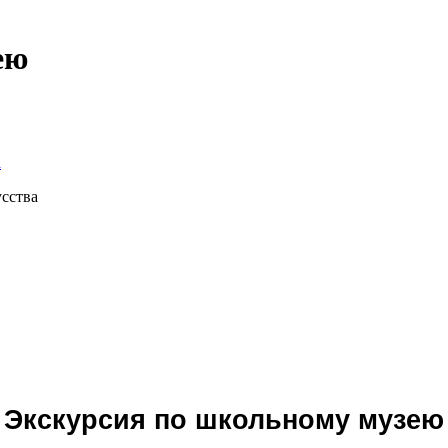
ею
а
сства
Экскурсия по школьному музею