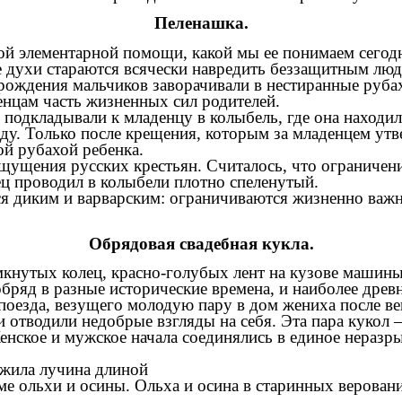
Пеленашка.
 элементарной помощи, какой мы ее понимаем сегодн
лые духи стараются всячески навредить беззащитным л
ождения мальчиков заворачивали в нестиранные рубахи
енцам часть жизненных сил родителей.
подкладывали к младенцу в колыбель, где она находил
у. Только после крещения, которым за младенцем утве
ой рубахой ребенка.
ущения русских крестьян. Считалось, что ограничени
ец проводил в колыбели плотно спеленутый.
ся диким и варварским: ограничиваются жизненно важ
Обрядовая свадебная кукла.
утых колец, красно-голубых лент на кузове машины и
яд в разные исторические времена, и наиболее древни
поезда, везущего молодую пару в дом жениха после в
и отводили недобрые взгляды на себя. Эта пара кукол 
енское и мужское начала соединялись в единое неразры
жила лучина длиной
ме ольхи и осины. Ольха и осина в старинных верован