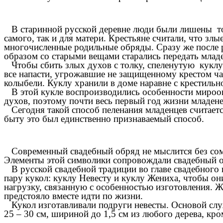
В старинной русской деревне люди были лишены той
самого, так и для матери. Крестьяне считали, что з
многочисленные родильные обряды. Сразу же после р
образом со старыми вещами старались передать млад
Чтобы сбить злых духов с толку, спеленутую куклу 
все напасти, угрожавшие не защищенному крестом чад
колыбели. Куклу хранили в доме наравне с крестильн
В этой кукле воспроизводились особенности мироощ
духов, поэтому почти весь первый год жизни младен
Сегодня такой способ пеленания младенцев считает
быту это был единственно признаваемый способ.
Современный свадебный обряд не мыслится без сомкн
Элементы этой символики сопровождали свадебный обр
В русской свадебной традиции во главе свадебного 
пару кукол: куклу Невесту и куклу Жениха, чтобы он
нагрузку, связанную с особенностью изготовления. Ж
предстояло вместе идти по жизни.
Кукол изготавливали подруги невесты. Основой слу
25 – 30 см, шириной до 1,5 см из любого дерева, кро