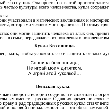
ый его спутник. Она проста, но в этой простоте таится
сь частью культуры всего человечества, кукла сохраня
уклы.
и участвовали в магических заклинаниях и мистериях
еты, которыми человек мог пораниться. Поэтому тря
: они могли защитить человека от злых сил, принять
ь в семье, передавались из поколения в поколение в
Кукла Бессонница.
ц, мать, чтобы успокоить его и защитить от злых дух
Сонница-бессонница,
Не играй моим дитятком,
А играй этой куколкой…
Вепсская кукла.
ные повороты истории соединили и сплотили на огр
ельным именем – русские. С давних времен повелось с
по праву в ряд традиционных русских кукол ставят веп
ьной и половой принадлежностью – это образ замужне