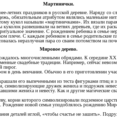
Мартинички.
ее-летних праздников в русской деревне. Наряду со 
дежь, обязательным атрибутом являлись маленькие нит
тому кукол называли «мартиничками». Их вязали парам
 куколок развешивали на ветвях деревьев, где их раска
итуальное значение. С рождением ребенка в семье нер
ком плече. С каждым ребенком в семье родительские пл
совалась неразлучная пара со сваим потомством на поч
Мировое дерево.
ждалось многочисленными обрядами. К середине XX в
менные свадебные традиции. Например, сейчас невозм
й пирог.
ом в день венчания. Обычно в его приготовлении уча
крашали его выпеченными из теста фигурками птиц и 
и, символизирующие дружек жениха и подружек невес
авшими жениха и невесту. Как и другие магические св
у, корни которого символизировали подземное царство
м. Рождение новой семьи уподоблялось рождению Мир
ия деталей иглой, «чтобы счастье не зашить». Подру