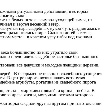
сложными ритуальными действиями, в которых
яные куколки.
и: из белых ниток – символ уходящей зимы, из
чивал и вертел весенний ветер.
азлучная пара свадебных кукол чуть раздвигалась в
ечи раздвигались шире. Сколько детей в семье,
етном месте – в красном углу избы под иконами.
ека большинство из них утратило свой
ожно представить свадебное застолье без пышного
ствовали все девушки и молодые женщины деревни.
зверей. В оформление главного свадебного угощения
ты. В центре пирога возвышалась воткнутая
адебные атрибуты, рогатина из свадебного пирога
, ствол – мир живых людей, а крона – небеса. В
ового древа жизни, могучими ветвями которого
жки зорко следили друг за другом при изготовлении