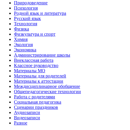
Природоведение
Психология
Родной язык и литература
Русский язык
Технология
Физика
Физкультура и спорт
Химия
Экология
Экономика
Администрирование школы
Внеклассная работа
Классное руководство
Материалы МО
Материалы для родителей
Материалы к аттестации
Междисциплинарное обобщение
Общепедагогические технологии
Работа с родителями
Социальная педагогика
Сценарии праздников
Аудиозаписи
Видеозаписи
Разное