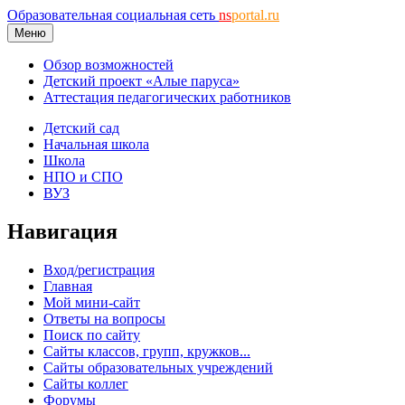
Образовательная социальная сеть
ns
portal.ru
Меню
Обзор возможностей
Детский проект «Алые паруса»
Аттестация педагогических работников
Детский сад
Начальная школа
Школа
НПО и СПО
ВУЗ
Навигация
Вход/регистрация
Главная
Мой мини-сайт
Ответы на вопросы
Поиск по сайту
Сайты классов, групп, кружков...
Сайты образовательных учреждений
Сайты коллег
Форумы