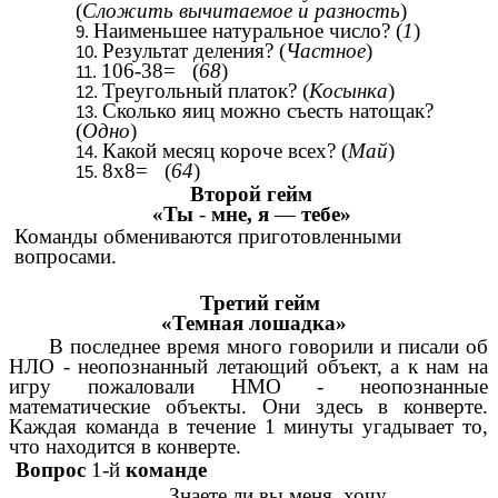
(
Сложить вычитаемое и разность
)
Наименьшее натуральное число? (
1
)
Результат деления? (
Частное
)
106-38= (
68
)
Треугольный платок? (
Косынка
)
Сколько яиц можно съесть натощак?
(
Одно
)
Какой месяц короче всех? (
Май
)
8x8= (
64
)
Второй гейм
«Ты
-
мне, я
—
тебе»
Команды обмениваются приготовленными
вопросами.
Третий гейм
«Темная лошадка»
В последнее время много говорили и писали об
НЛО - неопознанный летающий объект, а к нам на
игру пожаловали НМО - неопознанные
математические объекты. Они здесь в конверте.
Каждая команда в течение 1 минуты угадывает то,
что находится в конверте.
Вопрос
1-й
команде
Знаете ли вы меня, хочу