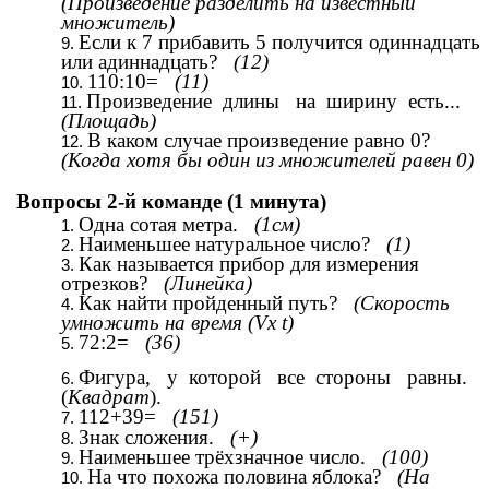
(Произведение разделить на известный
множитель)
Если к 7 прибавить 5 получится одиннадцать
или адиннадцать?
(12)
110:10=
(11)
Произведение длины на ширину есть...
(Площадь)
В каком случае произведение равно 0?
(Когда хотя бы один из множителей равен 0)
Вопросы 2-й команде (1 минута)
Одна сотая метра.
(1см)
Наименьшее натуральное число?
(1)
Как называется прибор для измерения
отрезков?
(Линейка)
Как найти пройденный путь?
(Скорость
умножить на время (Vx t)
72:2=
(36)
Фигура, у которой все стороны равны.
(
Квадрат
).
112+39=
(151)
Знак сложения.
(+)
Наименьшее трёхзначное число.
(100)
На что похожа половина яблока?
(На