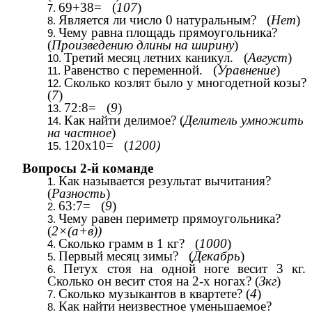
69+38= (
107
)
Является ли число 0 натуральным? (
Нет
)
Чему равна площадь прямоугольника?
(
Произведению длины на ширину
)
Третий месяц летних каникул. (
Август
)
Равенство с переменной. (
Уравнение
)
Сколько козлят было у многодетной козы?
(
7
)
72:8= (
9
)
Как найти делимое? (
Делитель умножить
на частное
)
120x10= (
1200)
Вопросы 2-й команде
Как называется результат вычитания?
(
Разность
)
63:7= (
9
)
Чему равен периметр прямоугольника?
(
2×(а+в))
Сколько грамм в 1 кг? (
1000
)
Первый месяц зимы? (
Декабрь
)
Петух стоя на одной ноге весит 3 кг.
Сколько он весит стоя на 2-х ногах? (
Зкг
)
Сколько музыкантов в квартете? (
4
)
Как найти неизвестное уменьшаемое?