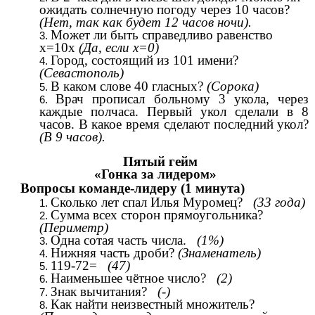
ожидать солнечную погоду через 10 часов?
(Нет, так как будет 12 часов ночи).
Может ли быть справедливо равенство
х=10х
(Да, если х=0)
Город, состоящий из 101 имени?
(Севастополь)
В каком слове 40 гласных?
(Сорока)
Врач прописал больному 3 укола, через
каждые полчаса. Первый укол сделали в 8
часов. В какое время сделают последний укол?
(В 9 часов).
Пятый гейм
«Гонка за лидером»
Вопросы команде-лидеру (1 минута)
Сколько лет спал Илья Муромец?
(33 года)
Сумма всех сторон прямоугольника?
(Периметр)
Одна сотая часть числа.
(1%)
Нижняя часть дроби?
(Знаменатель)
119-72=
(47)
Наименьшее чётное число?
(2)
Знак вычитания?
(-)
Как найти неизвестный множитель?