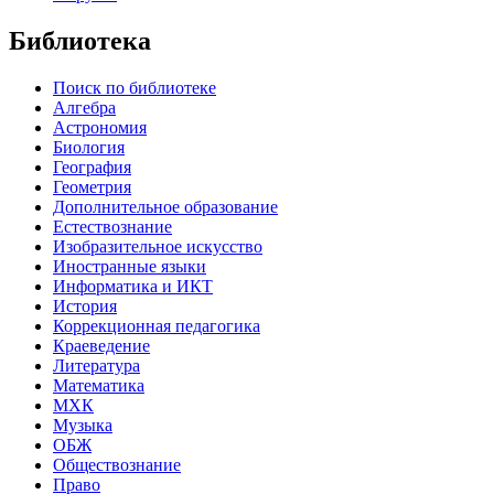
Библиотека
Поиск по библиотеке
Алгебра
Астрономия
Биология
География
Геометрия
Дополнительное образование
Естествознание
Изобразительное искусство
Иностранные языки
Информатика и ИКТ
История
Коррекционная педагогика
Краеведение
Литература
Математика
МХК
Музыка
ОБЖ
Обществознание
Право