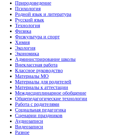
Природоведение
Психология
Родной язык и литература
Русский язык
Технология
Физика
Физкультура и спорт
Химия
Экология
Экономика
Администрирование школы
Внеклассная работа
Классное руководство
Материалы МО
Материалы для родителей
Материалы к аттестации
Междисциплинарное обобщение
Общепедагогические технологии
Работа с родителями
Социальная педагогика
Сценарии праздников
Аудиозаписи
Видеозаписи
Разное