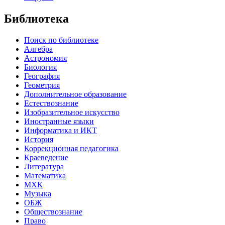
Библиотека
Поиск по библиотеке
Алгебра
Астрономия
Биология
География
Геометрия
Дополнительное образование
Естествознание
Изобразительное искусство
Иностранные языки
Информатика и ИКТ
История
Коррекционная педагогика
Краеведение
Литература
Математика
МХК
Музыка
ОБЖ
Обществознание
Право