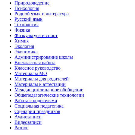
Природоведение
Психология
Родной язык и литература
Русский язык
Технология
Физика
Физкультура и спорт
Химия
Экология
Экономика
Администрирование школы
Внеклассная работа
Классное руководство
Материалы МО
Материалы для родителей
Материалы к аттестации
Междисциплинарное обобщение
Общепедагогические технологии
Работа с родителями
Социальная педагогика
Сценарии праздников
Аудиозаписи
Видеозаписи
Разное