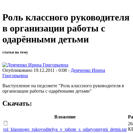
Роль классного руководителя
в организации работы с
одарёнными детьми
статья на тему
Опубликовано 19.12.2011 - 0:08 -
Демченко Ирина
Григорьевна
Выступление на педсовете "Роль классного руководителя в
организации работы с одарёнными детьми"
Скачать:
Вложение
Ра
26
К
rol_klassnogo_rukovoditelya_v_rabote_s_odaryonnymi_detmi.rar