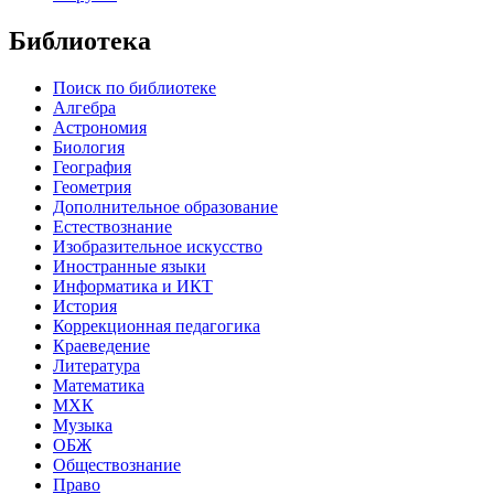
Библиотека
Поиск по библиотеке
Алгебра
Астрономия
Биология
География
Геометрия
Дополнительное образование
Естествознание
Изобразительное искусство
Иностранные языки
Информатика и ИКТ
История
Коррекционная педагогика
Краеведение
Литература
Математика
МХК
Музыка
ОБЖ
Обществознание
Право