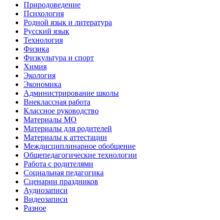
Природоведение
Психология
Родной язык и литература
Русский язык
Технология
Физика
Физкультура и спорт
Химия
Экология
Экономика
Администрирование школы
Внеклассная работа
Классное руководство
Материалы МО
Материалы для родителей
Материалы к аттестации
Междисциплинарное обобщение
Общепедагогические технологии
Работа с родителями
Социальная педагогика
Сценарии праздников
Аудиозаписи
Видеозаписи
Разное