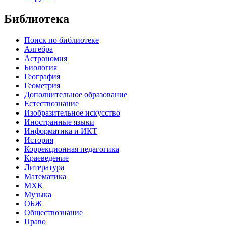
Библиотека
Поиск по библиотеке
Алгебра
Астрономия
Биология
География
Геометрия
Дополнительное образование
Естествознание
Изобразительное искусство
Иностранные языки
Информатика и ИКТ
История
Коррекционная педагогика
Краеведение
Литература
Математика
МХК
Музыка
ОБЖ
Обществознание
Право