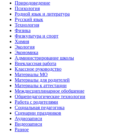
Природоведение
Психология
Родной язык и литература
Русский язык
Технология
Физика
Физкультура и спорт
Химия
Экология
Экономика
Администрирование школы
Внеклассная работа
Классное руководство
Материалы МО
Материалы для родителей
Материалы к аттестации
Междисциплинарное обобщение
Общепедагогические технологии
Работа с родителями
Социальная педагогика
Сценарии праздников
Аудиозаписи
Видеозаписи
Разное