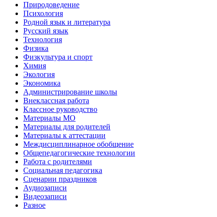
Природоведение
Психология
Родной язык и литература
Русский язык
Технология
Физика
Физкультура и спорт
Химия
Экология
Экономика
Администрирование школы
Внеклассная работа
Классное руководство
Материалы МО
Материалы для родителей
Материалы к аттестации
Междисциплинарное обобщение
Общепедагогические технологии
Работа с родителями
Социальная педагогика
Сценарии праздников
Аудиозаписи
Видеозаписи
Разное