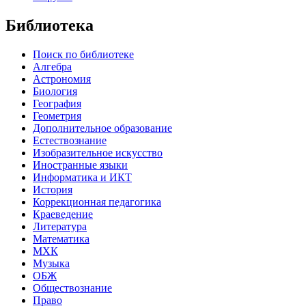
Библиотека
Поиск по библиотеке
Алгебра
Астрономия
Биология
География
Геометрия
Дополнительное образование
Естествознание
Изобразительное искусство
Иностранные языки
Информатика и ИКТ
История
Коррекционная педагогика
Краеведение
Литература
Математика
МХК
Музыка
ОБЖ
Обществознание
Право