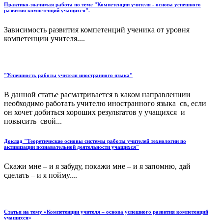
Практико-значимая работа по теме "Компетенции учителя - основа успешного
развития компетенций учащихся".
Зависимость развития компетенций ученика от уровня
компетенции учителя....
"Успешность работы учителя иностранного языка"
В данной статье расматривается в каком направленнии
необходимо работать учителю иностранного языка св, если
он хочет добиться хороших результатов у учащихся и
повысить свой...
Доклад "Теоретические основы системы работы учителей технологии по
активизации познавательной деятельности учащихся"
Скажи мне – и я забуду, покажи мне – и я запомню, дай
сделать – и я пойму....
Статья на тему «Компетенции учителя – основа успешного развития компетенций
учащихся»