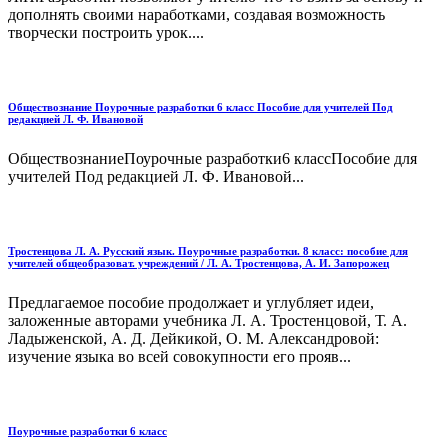
дополнять своими наработками, создавая возможность
творчески построить урок....
Обществознание Поурочные разработки 6 класс Пособие для учителей Под
редакцией Л. Ф. Ивановой
ОбществознаниеПоурочные разработки6 классПособие для
учителей Под редакцией Л. Ф. Ивановой...
Тростенцова Л. А. Русский язык. Поурочные разработки. 8 класс: пособие для
учителей общеобразоват. учреждений / Л. А. Тростенцова, А. И. Запорожец
Предлагаемое пособие продолжает и углубляет идеи,
заложенные авторами учебника Л. А. Тростенцовой, Т. А.
Ладыженской, А. Д. Дейкикой, О. М. Александровой:
изучение языка во всей совокупности его прояв...
Поурочные разработки 6 класс