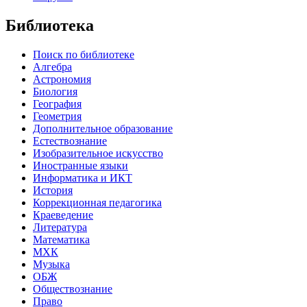
Библиотека
Поиск по библиотеке
Алгебра
Астрономия
Биология
География
Геометрия
Дополнительное образование
Естествознание
Изобразительное искусство
Иностранные языки
Информатика и ИКТ
История
Коррекционная педагогика
Краеведение
Литература
Математика
МХК
Музыка
ОБЖ
Обществознание
Право