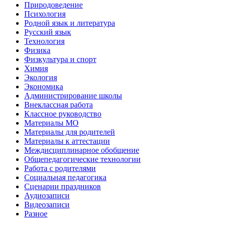
Природоведение
Психология
Родной язык и литература
Русский язык
Технология
Физика
Физкультура и спорт
Химия
Экология
Экономика
Администрирование школы
Внеклассная работа
Классное руководство
Материалы МО
Материалы для родителей
Материалы к аттестации
Междисциплинарное обобщение
Общепедагогические технологии
Работа с родителями
Социальная педагогика
Сценарии праздников
Аудиозаписи
Видеозаписи
Разное