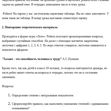
закрепить правила, изученные на прошл
ых
урок
ах
и научиться решать более сложные
задачи по данной теме. В тетрадях записывае
м
число и тем
у
урока.
-Ребята! На партах у вас заготовлены оценочные таблицы. Вы их сами заполняете. У
меня такая же таблица. В конце урока выставим совместную оценку.
2.
Повторение теоретического материала.
Проводится в форме игры «Лото».
Ребята получают пронумерованные вопросы,
выбранные случайным способом. На доске с помощью магнитов закреплены
листочки с цифрами 1, 2, 3, 4, 5. По мере ответов учащихся, листочки снимаются и
появляется афоризм
“
Талант - это способность человека к труду”
А.С.Пушкин.
Кроме того, так как детей в классе 10 человек, то вопросы повторяются дважды, но
часть ребят пишет ответы на вопросы в тетрадях, потому что не в состоянии
запомнить.
Вопросы:
Определение степени с натуральным показателем.
Сформулируйте правило, к
ак выполнить умножение степеней с одинаковыми
основаниями?