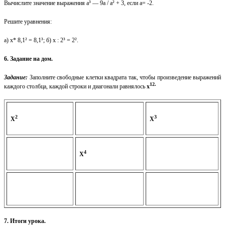
Вычислите значение выражения а³ — 9а / а² + 3, если а= -2.
Решите уравнения:
а) х* 8,1² = 8,1³; б) х : 2³ = 2².
6. Задание на дом.
Задание:
Заполните свободные клетки квадрата так, чтобы произведение выражений
12.
каждого столбца, каждой строки и диагонали равнялось
х
2
3
Х
Х
4
Х
7. Итоги урока.