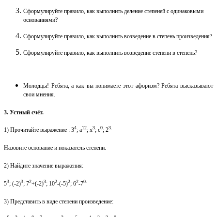
Сформулируйте правило, к
ак выполнить деление степеней с одинаковыми
основаниями?
Сформулируйте правило, к
ак выполнить возведение в степень произведения?
Сформулируйте правило, как выполнить возведение степени в степень?
Молодцы! Ребята, а к
ак вы понимаете этот афоризм?
Ребята высказывают
свои мнения.
3.
Устный счёт.
4
12
3
0
3.
1)
Прочита
йте выражение
: 3
; а
; х
; с
; 2
Назовите основание и показатель степени.
2)
Най
дите
значение выражения:
3
3
2
3
2
2
2
0.
5
; (-2)
; 7
+(-2)
; 10
-(-5)
; 6
-7
3)
Представить в виде степени произведение: