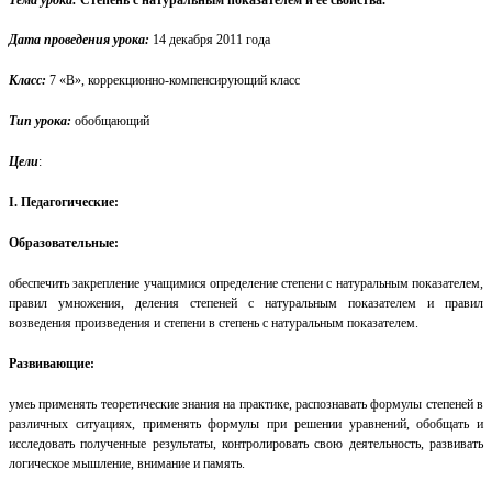
Дата проведения урока:
14 декабря 2011 года
Класс:
7 «В», коррекционно-компенсирующий класс
Тип урока:
обобщающий
Цели
:
I. Педагогические:
Образовательные:
обеспечить закрепление учащимися
определение степени с натуральным показателем,
правил умножения, деления степеней с натуральным показателем
и правил
возведения произведения и степени в степень с натуральным показателем.
Развивающие:
уме
ь
применять теоретические знания на практике, распознавать формулы степеней в
различных ситуациях,
п
рименять формулы при решении
уравнений,
обобщать
и
исследовать полученные результаты, контролировать свою деятельность, развивать
логическое мышление, внимание и память.