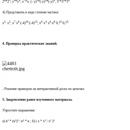
6
3
4
8
7
3
5
4
2
3
0
2
*2
; у
*у
; х
*х; (- у)
*(-у)
*(-у)
; 3
*3
*3
4) Представить в виде степени частное:
5
2
7
6
16
12
0
4
6
8
5
5
х
: х
;
х
:х
(-4)
:(-4)
;
х
·х
·х
:х
0,7
:0,7
4. Проверка практических знаний.
chertezh.jpg
-
Решение примеров на интерактивной доске по цепочке.
5. Закрепление ранее изученного материала.
Упростите выражения:
а) в³ * (в²)³ / в² * в ; б) ( х * х³ / х² )³