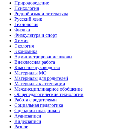
Природоведение
Психология
Родной язык и литература
Русский язык
Технология
Физика
Физкультура и спорт
Химия
Экология
Экономика
Администрирование школы
Внеклассная работа
Классное руководство
Материалы МО
Материалы для родителей
Материалы к аттестации
Междисциплинарное обобщение
Общепедагогические технологии
Работа с родителями
Социальная педагогика
Сценарии праздников
Аудиозаписи
Видеозаписи
Разное