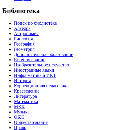
Библиотека
Поиск по библиотеке
Алгебра
Астрономия
Биология
География
Геометрия
Дополнительное образование
Естествознание
Изобразительное искусство
Иностранные языки
Информатика и ИКТ
История
Коррекционная педагогика
Краеведение
Литература
Математика
МХК
Музыка
ОБЖ
Обществознание
Право