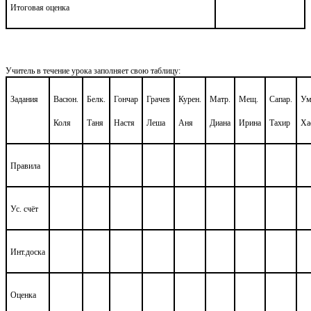
Итоговая оценка
Учитель в течение урока заполняет свою таблицу:
Задания
Васюн.
Белк.
Гончар
Грачев
Курен.
Матр.
Мещ.
Сапар.
Ум
Коля
Таня
Настя
Леша
Аня
Диана
Ирина
Тахир
Ха
Правила
Ус. счёт
Инт.доска
Оценка