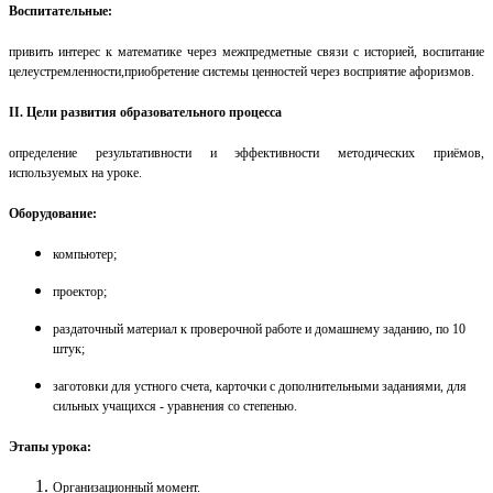
Воспитательные:
привить интерес к математике через межпредметные связи с
историей
, воспитание
целеустремленности,приобретение системы ценностей через восприятие афоризмов.
II. Цели развития образовательного процесса
определение результативности и эффективности методических приёмов,
используемых на уроке.
Оборудование:
компьютер;
проектор;
раздаточный материал к проверочной работе и домашнему заданию, по 10
штук;
заготовки
для устного счета, карточки с дополнительными заданиями, для
сильных учащихся - уравнения с
о степенью
.
Этапы урока:
Организационный момент.