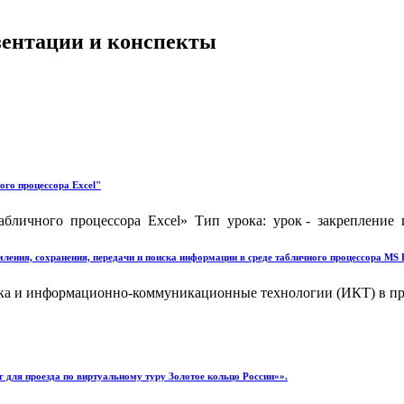
езентации и конспекты
го процессора Excel"
бличного процессора Excel» Тип урока: урок - закрепление и
ления, сохранения, передачи и поиска информации в среде табличного процессора MS E
а и информационно-коммуникационные технологии (ИКТ) в пр
г для проезда по виртуальному туру Золотое кольцо России»».