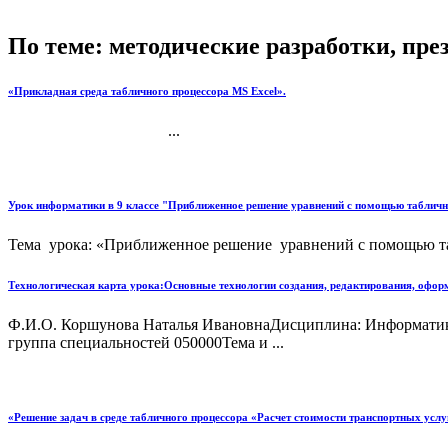
По теме: методические разработки, пр
«Прикладная среда табличного процессора MS Excel».
...
Урок информатики в 9 классе "Приближенное решение уравнений с помощью таблично
Тема урока: «Приближенное решение уравнений с помощью та
Технологическая карта урока:Основные технологии создания, редактирования, оформ
Ф.И.О. Коршунова Наталья ИвановнаДисциплина: Информатик
группа специальностей 050000Тема и ...
«Решение задач в среде табличного процессора «Расчет стоимости транспортных услу