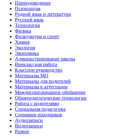
Природоведение
Психология
Родной язык и литература
Русский язык
Технология
Физика
Физкультура и спорт
Химия
Экология
Экономика
Администрирование школы
Внеклассная работа
Классное руководство
Материалы МО
Материалы для родителей
Материалы к аттестации
Междисциплинарное обобщение
Общепедагогические технологии
Работа с родителями
Социальная педагогика
Сценарии праздников
Аудиозаписи
Видеозаписи
Разное