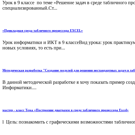
Урок в 9 классе по теме «Решение задач в среде табличного п
специализированный.Ст...
«Прикладная среда табличного процессора EXCEL»
Урок информатики и ИКТ в 9 классеВид урока: урок практикум.
новых услoвиях, то есть при...
Методическая разработка "Создание моделей для решения нестандартных задач в таб
В данной методической разработке я хочу показать пример соз
Информатики....
мастер - класс Тема «Построение диаграмм в среде табличного процессора Excel»
l Цель: познакомить с графическими возможностями табличног