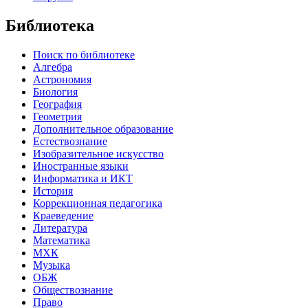
Библиотека
Поиск по библиотеке
Алгебра
Астрономия
Биология
География
Геометрия
Дополнительное образование
Естествознание
Изобразительное искусство
Иностранные языки
Информатика и ИКТ
История
Коррекционная педагогика
Краеведение
Литература
Математика
МХК
Музыка
ОБЖ
Обществознание
Право