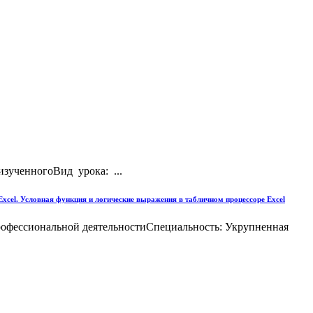
зученногоВид урока: ...
xcel. Условная функция и логические выражения в табличном процессоре Excel
офессиональной деятельностиСпециальность: Укрупненная