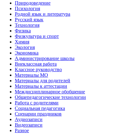
Природоведение
Психология
Родной язык и литература
Русский язык
Технология
Физика
Физкультура и спорт
Химия
Экология
Экономика
Администрирование школы
Внеклассная работа
Классное руководство
Материалы МО
Материалы для родителей
Материалы к аттестации
Междисциплинарное обобщение
Общепедагогические технологии
Работа с родителями
Социальная педагогика
Сценарии праздников
Аудиозаписи
Видеозаписи
Разное