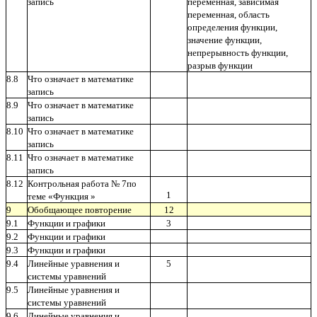
запись
переменная, зависимая
переменная, область
определения функции,
значение функции,
непрерывность функции,
разрыв функции
8.8
Что означает в математике
запись
8.9
Что означает в математике
запись
8.10
Что означает в математике
запись
8.11
Что означает в математике
запись
8.12
Контрольная работа № 7по
1
теме «Функция »
9
Обобщающее повторение
12
9.1
Функции и графики
3
9.2
Функции и графики
9.3
Функции и графики
9.4
Линейные уравнения и
5
системы уравнений
9.5
Линейные уравнения и
системы уравнений
9.6
Линейные уравнения и