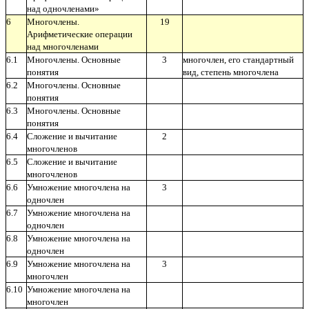
над одночленами»
6
Многочлены.
19
Арифметические операции
над многочленами
6.1
Многочлены. Основные
3
многочлен, его стандартный
понятия
вид, степень многочлена
6.2
Многочлены. Основные
понятия
6.3
Многочлены. Основные
понятия
6.4
Сложение и вычитание
2
многочленов
6.5
Сложение и вычитание
многочленов
6.6
Умножение многочлена на
3
одночлен
6.7
Умножение многочлена на
одночлен
6.8
Умножение многочлена на
одночлен
6.9
Умножение многочлена на
3
многочлен
6.10
Умножение многочлена на
многочлен