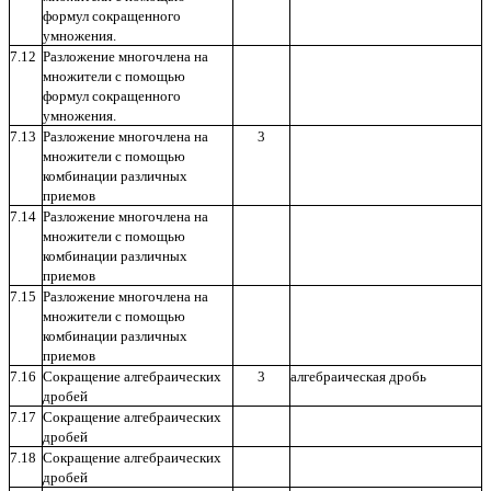
формул сокращенного
умножения.
7.12
Разложение многочлена на
множители с помощью
формул сокращенного
умножения.
7.13
Разложение многочлена на
3
множители с помощью
комбинации различных
приемов
7.14
Разложение многочлена на
множители с помощью
комбинации различных
приемов
7.15
Разложение многочлена на
множители с помощью
комбинации различных
приемов
7.16
Сокращение алгебраических
3
алгебраическая дробь
дробей
7.17
Сокращение алгебраических
дробей
7.18
Сокращение алгебраических
дробей