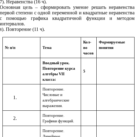
7). Неравенства (16 ч).
Основная цель – сформировать умение решать неравенства
первой степени с одной переменной и квадратные неравенства
с помощью графика квадратичной функции и методом
интервалов.
). Повторение (11 ч).
8
Кол-
Формируемые
№ п/п
Тема
во
понятия
часов
Вводный урок.
Повторение курса
5
алгебры VII
класса:
Повторение.
Числовые и
алгебраические
выражения.
Повторение.
Графики функций.
Повторение.
Линейные