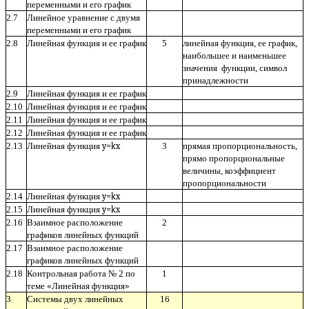
переменными и его график
2.7
Линейное уравнение с двумя
переменными и его график
2.8
Линейная функция и ее график
5
линейная функция, ее график,
наибольшее и наименьшее
значения функции, символ
принадлежности
2.9
Линейная функция и ее график
2.10
Линейная функция и ее график
2.11
Линейная функция и ее график
2.12
Линейная функция и ее график
2.13
Линейная функция
y=kx
3
прямая пропорциональность,
прямо пропорциональные
величины, коэффициент
пропорциональности
2.14
Линейная функция
y=kx
2.15
Линейная функция
y=kx
2.16
Взаимное расположение
2
графиков линейных функций
2.17
Взаимное расположение
графиков линейных функций
2.18
Контрольная работа № 2 по
1
теме «Линейная функция»
3
Системы двух линейных
16