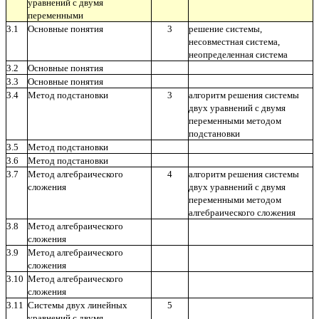
уравнений с двумя
переменными
3.1
Основные понятия
3
решение системы,
несовместная система,
неопределенная система
3.2
Основные понятия
3.3
Основные понятия
3.4
Метод подстановки
3
алгоритм решения системы
двух уравнений с двумя
переменными методом
подстановки
3.5
Метод подстановки
3.6
Метод подстановки
3.7
Метод алгебраического
4
алгоритм решения системы
сложения
двух уравнений с двумя
переменными методом
алгебраического сложения
3.8
Метод алгебраического
сложения
3.9
Метод алгебраического
сложения
3.10
Метод алгебраического
сложения
3.11
Системы двух линейных
5
уравнений с двумя