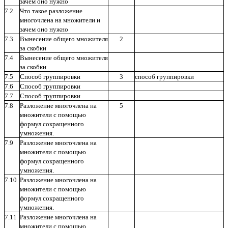
зачем оно нужно
7.2
Что такое разложение
многочлена на множители и
зачем оно нужно
7.3
Вынесение общего множителя
2
за скобки
7.4
Вынесение общего множителя
за скобки
7.5
Способ группировки
3
способ группировки
7.6
Способ группировки
7.7
Способ группировки
7.8
Разложение многочлена на
5
множители с помощью
формул сокращенного
умножения.
7.9
Разложение многочлена на
множители с помощью
формул сокращенного
умножения.
7.10
Разложение многочлена на
множители с помощью
формул сокращенного
умножения.
7.11
Разложение многочлена на
множители с помощью