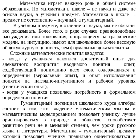
Математика играет важную роль в общей системе
образования. Но математика в школе – не наука и даже не
основа науки, а учебный предмет. Математика в школе -
предмет не естественно – научный, а гуманитарный.
В учебном предмете, в отличие от науки, мы не обязаны
все доказывать. Более того, в ряде случаев правдоподобные
рассуждения или толкования, опирающиеся на графические
модели, на интуицию, имеют для школьников более весомую
общекультурную ценность, чем формальные доказательства.
Сложные математические понятия вводятся:
- когда у учащихся накоплен достаточный опыт для
адекватного восприятия вводимого понятия – опыт,
содействующий пониманию всех слов, содержащихся в
определении (вербальный опыт), и опыт использования
понятия на наглядно-интуитивном и рабочем уровнях
(генетический опыт);
- когда у учащихся появилась потребность в формальном
определении понятия.
Гуманитарный потенциал школьного курса алгебры
состоит в том, что владение математическим языком и
математическим моделированием позволяет ученику лучше
ориентироваться в природе и обществе, способствует
развитию речи не в меньшей степени, чем уроки русского
языка и литературы. Математика – гуманитарный предмет,
который позволяет ученику правильно ориентироваться в