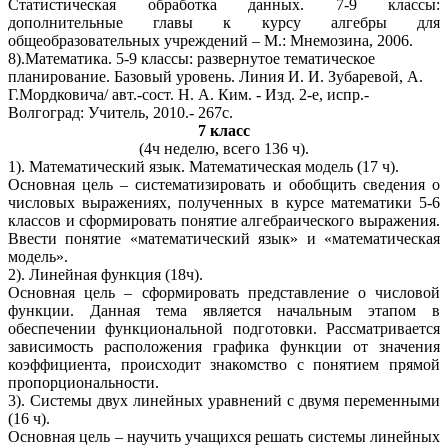
Статистическая обработка данных. 7-9 классы:
дополнительные главы к курсу алгебры для
общеобразовательных учреждений – М.: Мнемозина, 2006.
8).Математика. 5-9 классы: развернутое тематическое
планирование. Базовый уровень. Линия И. И. Зубаревой, А.
Г.Мордковича/ авт.-сост. Н. А. Ким. - Изд. 2-е, испр.-
Волгоград: Учитель, 2010.- 267с.
7 класс
(4ч неделю, всего 136 ч).
1). Математический язык. Математическая модель (17 ч).
Основная цель – систематизировать и обобщить сведения о
числовых выражениях, полученных в курсе математики 5-6
классов и сформировать понятие алгебраического выражения.
Ввести понятие «математический язык» и «математическая
модель».
2). Линейная функция (18ч).
Основная цель – сформировать представление о числовой
функции. Данная тема является начальным этапом в
обеспечении функциональной подготовки. Рассматривается
зависимость расположения графика функции от значения
коэффициента, происходит знакомство с понятием прямой
пропорциональности.
3). Системы двух линейных уравнений с двумя переменными
(16 ч).
Основная цель – научить учащихся решать системы линейных