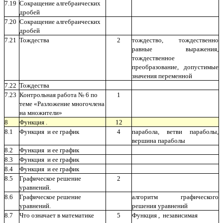
7.19
Сокращение алгебраических
дробей
7.20
Сокращение алгебраических
дробей
7.21
Тождества
2
тождество, тождественно
равные выражения,
тождественное
преобразование, допустимые
значения переменной
7.22
Тождества
7.23
Контрольная работа № 6 по
1
теме «Разложение многочлена
на множители»
8
Функция .
12
8.1
Функция и ее график
4
парабола, ветви параболы,
вершина параболы
8.2
Функция и ее график
8.3
Функция и ее график
8.4
Функция и ее график
8.5
Графическое решение
2
уравнений.
8.6
Графическое решение
алгоритм графического
уравнений.
решения уравнений
8.7
Что означает в математике
5
Функция , независимая