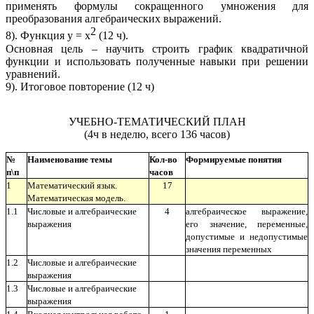
применять формулы сокращенного умножения для
преобразования алгебраических выражений.
2
8). Функция у = х
(12 ч).
Основная цель – научить строить график квадратичной
функции и использовать полученные навыки при решении
уравнений.
9). Итоговое повторение (12 ч)
УЧЕБНО-ТЕМАТИЧЕСКИЙ ПЛАН
(4ч в неделю, всего 136 часов)
№
Наименование темы
Кол-во
Формируемые понятия
п\п
часов
1
Математический язык.
17
Математическая модель.
1.1
Числовые и алгебраические
4
алгебраическое выражение,
выражения
его значение, переменные,
допустимые и недопустимые
значения переменных
1.2
Числовые и алгебраические
выражения
1.3
Числовые и алгебраические
выражения