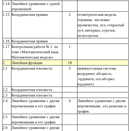
1.14
Линейное уравнение с одной
переменной
1.15
Координатная прямая
2
геометрическая модель,
термины: числовые
промежутки, луч, открытый
луч, интервал, отрезок,
полуотрезок
1.16
Координатная прямая
1.17
Контрольная работа № 1 по
1
теме «Математический язык.
Математическая модель»
2
Линейная функция
18
2.1
Координатная плоскость
3
прямоугольная система
координат, абсцисса,
ордината, ось абсцисс
(ординат)
2.2
Координатная плоскость
2.3
Координатная плоскость
2.4
Линейное уравнение с двумя
4
Линейное уравнение с двумя
переменными и его график
переменными , его решение и
график
2.5
Линейное уравнение с двумя
переменными и его график
2.6
Линейное уравнение с двумя