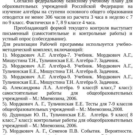
Согласно федеральному базисному учебному плану для
образовательных учреждений Российской Федерации на
изучение алгебры на ступени основного общего образования
отводится не менее 306 часов из расчета 3 часа в неделю с 7
по 9 класс. Фактически в 7, 8 9 классе 4 часа.
Преобладающей формой текущего контроля выступает
письменный (самостоятельные и контрольные работы) и
устный опрос (собеседование).
Для реализации Рабочей программы используется учебно-
методический комплект, включающий:
1). Мордкович А.Г. Алгебра-7. Учебник. Мордкович А.Г.,
Мишустина Т.Н., Тульчинская Е.Е. Алгебра-7. Задачник.
2). Мордкович А.Г. Алгебра-8. Учебник. Мордкович А.Г.,
Тульчинская Е.Е., Мишустина Т.Н. Алгебра-8. Задачник.
3). Мордкович А.Г. Алгебра-9. Учебник. Мордкович А.Г.,
Тульчинская Е.Е., Мишустина Т.Н. Алгебра-9. Задачник.
4). Александрова Л.А. Алгебра. 9 класс(8 класс,7 класс):
самостоятельные работы для общеобразовательных
учреждений – М.: Мнемозина, 2006.
5). Мордкович А. Г., Тульчинская Е.Е. Тесты для 7-9 классов
общеобразовательных учреждений – М.: Мнемозина,2008.
6). Дудницын Ю. П., Тульчинская Е.Е. Алгебра. 9 класс( 8
класс,7 класс): контрольные работы для общеобразовательных
учреждений – М.: Мнемозина, 2006.
7). Мордкович А. Г., Семенов П.В. События. Вероятности.