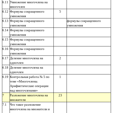
6.11
Умножение многочлена на
многочлен
6.12
Формулы сокращенного
5
умножения
6.13
Формулы сокращенного
формулы сокращенного
умножения
умножения
6.14
Формулы сокращенного
умножения
6.15
Формулы сокращенного
умножения
6.16
Формулы сокращенного
умножения
6.17
Деление многочлена на
2
одночлен
6.18
Деление многочлена на
одночлен
6.19
Контрольная работа № 5 по
1
теме «Многочлены.
Арифметические операции
над многочленами»
7
Разложение многочлена на
23
множители
7.1
Что такое разложение
12 12
многочлена на множители и