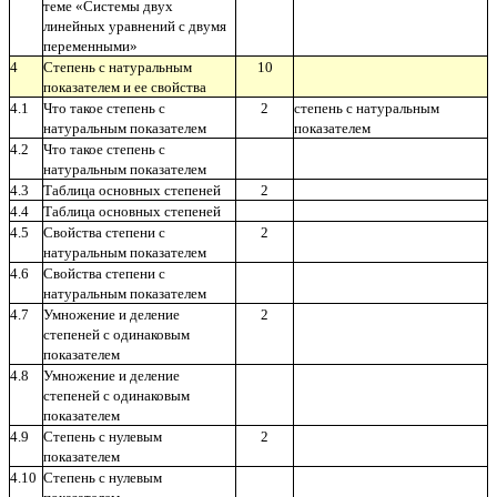
теме «Системы двух
линейных уравнений с двумя
переменными»
4
Степень с натуральным
10
показателем и ее свойства
4.1
Что такое степень с
2
степень с натуральным
натуральным показателем
показателем
4.2
Что такое степень с
натуральным показателем
4.3
Таблица основных степеней
2
4.4
Таблица основных степеней
4.5
Свойства степени с
2
натуральным показателем
4.6
Свойства степени с
натуральным показателем
4.7
Умножение и деление
2
степеней с одинаковым
показателем
4.8
Умножение и деление
степеней с одинаковым
показателем
4.9
Степень с нулевым
2
показателем
4.10
Степень с нулевым