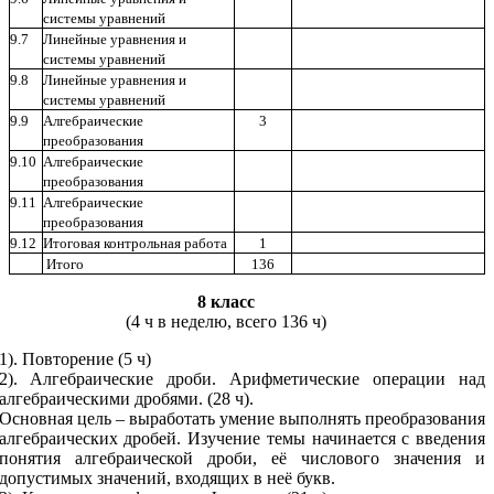
системы уравнений
9.7
Линейные уравнения и
системы уравнений
9.8
Линейные уравнения и
системы уравнений
9.9
Алгебраические
3
преобразования
9.10
Алгебраические
преобразования
9.11
Алгебраические
преобразования
9.12
Итоговая контрольная работа
1
Итого
136
8 класс
(4 ч в неделю, всего 136 ч)
1). Повторение (5 ч)
2). Алгебраические дроби. Арифметические операции над
алгебраическими дробями. (28 ч).
Основная цель – выработать умение выполнять преобразования
алгебраических дробей. Изучение темы начинается с введения
понятия алгебраической дроби, её числового значения и
допустимых значений, входящих в неё букв.