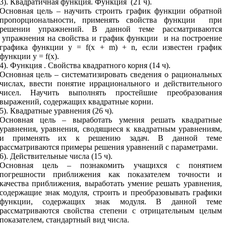
3). Квадратичная функция. Функция (21 ч).
Основная цель – научить строить график функции обратной
пропорциональности, применять свойства функции при
решении упражнений. В данной теме рассматриваются
упражнения на свойства и график функции и на построение
графика функции y = f(x + m) + n, если известен график
функции y = f(x).
4). Функция . Свойства квадратного корня (14 ч).
Основная цель – систематизировать сведения о рациональных
числах, ввести понятие иррационального и действительного
чисел. Научить выполнять простейшие преобразования
выражений, содержащих квадратные корни.
5). Квадратные уравнения (26 ч).
Основная цель – выработать умения решать квадратные
уравнения, уравнения, сводящиеся к квадратным уравнениям,
и применять их к решению задач. В данной теме
рассматриваются примеры решения уравнений с параметрами.
6). Действительные числа (15 ч).
Основная цель – познакомить учащихся с понятием
погрешности приближения как показателем точности и
качества приближения, выработать умение решать уравнения,
содержащие знак модуля, строить и преобразовывать графики
функции, содержащих знак модуля. В данной теме
рассматриваются свойства степени с отрицательным целым
показателем, стандартный вид числа.