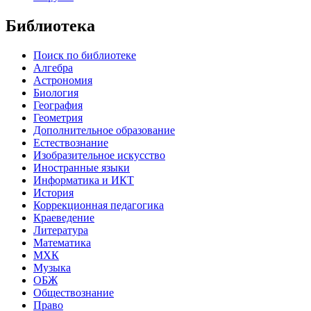
Библиотека
Поиск по библиотеке
Алгебра
Астрономия
Биология
География
Геометрия
Дополнительное образование
Естествознание
Изобразительное искусство
Иностранные языки
Информатика и ИКТ
История
Коррекционная педагогика
Краеведение
Литература
Математика
МХК
Музыка
ОБЖ
Обществознание
Право