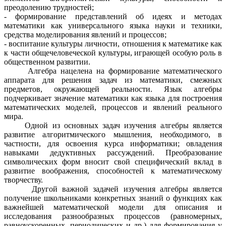
преодолению трудностей;
- формирование представлений об идеях и методах
математики как универсального языка науки и техники,
средства моделирования явлений и процессов;
- воспитание культуры личности, отношения к математике как
к части общечеловеческой культуры, играющей особую роль в
общественном развитии.
Алгебра нацелена на формирование математического
аппарата для решения задач из математики, смежных
предметов, окружающей реальности. Язык алгебры
подчеркивает значение математики как языка для построения
математических моделей, процессов и явлений реального
мира.
Одной из основных задач изучения алгебры является
развитие алгоритмического мышления, необходимого, в
частности, для освоения курса информатики; овладения
навыками дедуктивных рассуждений. Преобразование
символических форм вносит свой специфический вклад в
развитие воображения, способностей к математическому
творчеству.
Другой важной задачей изучения алгебры является
получение школьниками конкретных знаний о функциях как
важнейшей математической модели для описания и
исследования разнообразных процессов (равномерных,
равноускоренных, периодических и др.) для формирования у