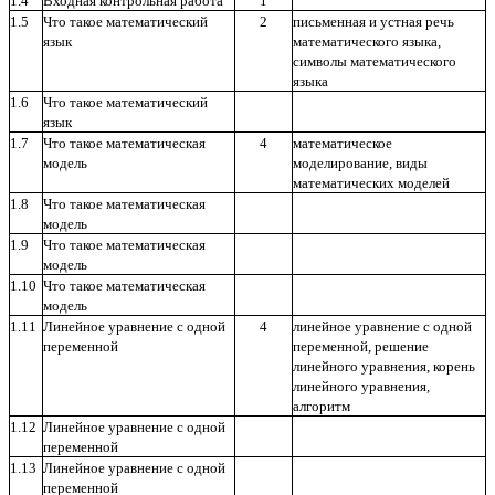
1.4
Входная контрольная работа
1
1.5
Что такое математический
2
письменная и устная речь
язык
математического языка,
символы математического
языка
1.6
Что такое математический
язык
1.7
Что такое математическая
4
математическое
модель
моделирование, виды
математических моделей
1.8
Что такое математическая
модель
1.9
Что такое математическая
модель
1.10
Что такое математическая
модель
1.11
Линейное уравнение с одной
4
линейное уравнение с одной
переменной
переменной, решение
линейного уравнения, корень
линейного уравнения,
алгоритм
1.12
Линейное уравнение с одной
переменной
1.13
Линейное уравнение с одной
переменной