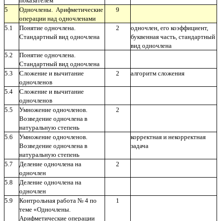
показателем
5
Одночлены. Арифметические
9
операции над одночленами
5.1
Понятие одночлена.
2
одночлен, его коэффициент,
Стандартный вид одночлена
буквенная часть, стандартный
вид одночлена
5.2
Понятие одночлена.
Стандартный вид одночлена
5.3
Сложение и вычитание
2
алгоритм сложения
одночленов
5.4
Сложение и вычитание
одночленов
5.5
Умножение одночленов.
2
Возведение одночлена в
натуральную степень
5.6
Умножение одночленов.
корректная и некорректная
Возведение одночлена в
задача
натуральную степень
5.7
Деление одночлена на
2
одночлен
5.8
Деление одночлена на
одночлен
5.9
Контрольная работа № 4 по
1
теме «Одночлены.
Арифметические операции