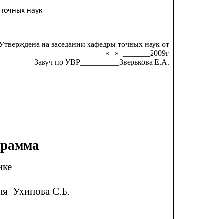
щеобразовательная школа»
ых наук
Утверждена на заседании кафедры точных наук от
____2009г
Завуч по УВР__________Зверькова Е.А.
грамма
ике
хинова С.Б.