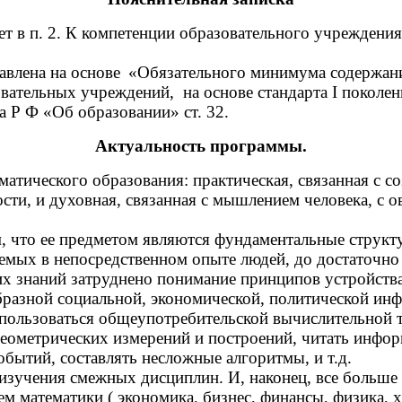
 п. 2. К компетенции образовательного учреждения 
авлена на основе
«Обязательного минимума содержани
ательных учреждений, на основе стандарта I поколен
а Р
Ф «Об образовании» ст. 32.
Актуальность программы.
атического образования: практическая, связанная с с
ости, и духовная, связанная с мышлением человека, с
м, что ее предметом являются фундаментальные струк
емых в непосредственном опыте людей, до достаточн
их знаний затруднено понимание принципов устройства
бразной социальной, экономической, политической ин
пользоваться общеупотребительской вычислительной т
еометрических измерений и построений, читать инфор
бытий, составлять несложные алгоритмы, и т.д.
изучения смежных дисциплин. И, наконец, все больше
м математики ( экономика, бизнес, финансы, физика, х