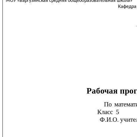
МОУ «Баргузинская средняя об
Кафедра точн
« » ___
Рабочая про
По
математ
Класс 5
Ф.И.О. учителя У