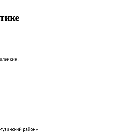
тике
Виленкин.
ргузинский район»