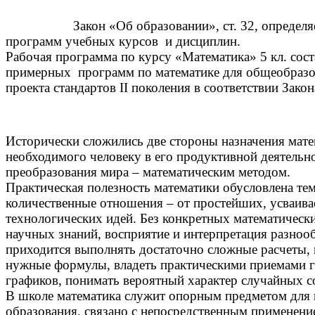
Закон «Об образовании», ст. 32, определяет в
программ учебных курсов и дисциплин.
Рабочая программа по курсу «Математика» 5 кл. сост
примерных программ по математике для общеобразов
проекта стандартов II поколения в соответствии Закон
Исторически сложились две стороны назначения матем
необходимого человеку в его продуктивной деятельн
преобразования мира – математическим методом.
Практическая полезность математики обусловлена те
количественные отношения – от простейших, усваива
технологических идей. Без конкретных математическ
научных знаний, восприятие и интерпретация разноо
приходится выполнять достаточно сложные расчеты, 
нужные формулы, владеть практическими приемами г
графиков, понимать вероятный характер случайных со
В школе математика служит опорным предметом для 
образования, связано с непосредственным применение