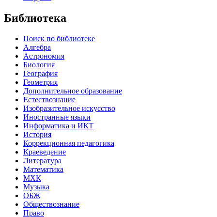
Библиотека
Поиск по библиотеке
Алгебра
Астрономия
Биология
География
Геометрия
Дополнительное образование
Естествознание
Изобразительное искусство
Иностранные языки
Информатика и ИКТ
История
Коррекционная педагогика
Краеведение
Литература
Математика
МХК
Музыка
ОБЖ
Обществознание
Право