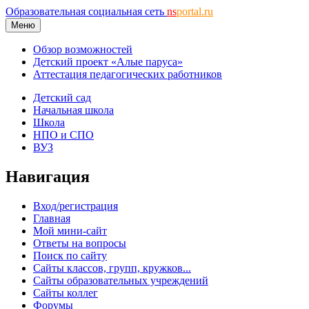
Образовательная социальная сеть
ns
portal.ru
Меню
Обзор возможностей
Детский проект «Алые паруса»
Аттестация педагогических работников
Детский сад
Начальная школа
Школа
НПО и СПО
ВУЗ
Навигация
Вход/регистрация
Главная
Мой мини-сайт
Ответы на вопросы
Поиск по сайту
Сайты классов, групп, кружков...
Сайты образовательных учреждений
Сайты коллег
Форумы