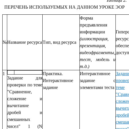
Таблица 2.
ПЕРЕЧЕНЬ ИСПОЛЬЗУЕМЫХ НА ДАННОМ УРОКЕ ЭОР
Форма
предъявления
информации
Гипер
(иллюстрация,
ресурс
№
Название ресурса
Тип, вид ресурса
презентация,
обесп
видеофрагменты,
досту
тест, модель и
т.д.)
1
Практика.
Интерактивное
Зада
Задание для
Интерактивное
задание с
пров
проверки по теме
задание
элементами теста
теме
"Сравнение,
"Срав
сложение и
сло
вычитание
вычит
дробей и
дро
смешанных
смеша
чисел" 1 (N
чисел"