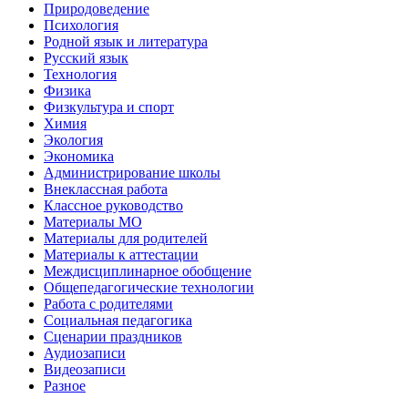
Природоведение
Психология
Родной язык и литература
Русский язык
Технология
Физика
Физкультура и спорт
Химия
Экология
Экономика
Администрирование школы
Внеклассная работа
Классное руководство
Материалы МО
Материалы для родителей
Материалы к аттестации
Междисциплинарное обобщение
Общепедагогические технологии
Работа с родителями
Социальная педагогика
Сценарии праздников
Аудиозаписи
Видеозаписи
Разное