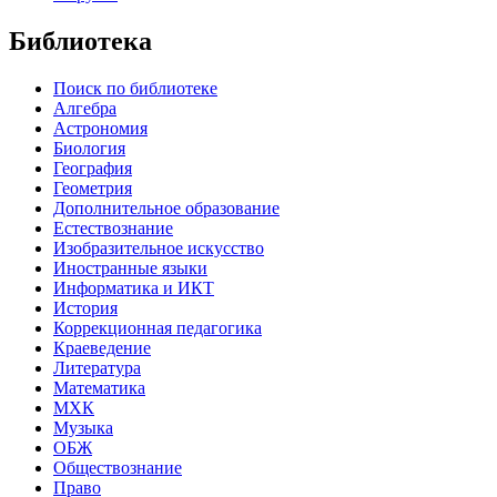
Библиотека
Поиск по библиотеке
Алгебра
Астрономия
Биология
География
Геометрия
Дополнительное образование
Естествознание
Изобразительное искусство
Иностранные языки
Информатика и ИКТ
История
Коррекционная педагогика
Краеведение
Литература
Математика
МХК
Музыка
ОБЖ
Обществознание
Право