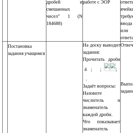
дробей и
работе с ЭОР
отв
смешанных
ячейк
чисел" 1 (N
треб
184688)
ввод
или
ответ
На доску выводит
Отвеч
Постановка
задания:
задания учащимся
Прочитать дроби
4
;
;
;
.
Выпо
Задаёт вопросы:
задан
Назовите
числитель и
знаменатель
каждой дроби.
Что показывает
знаменатель