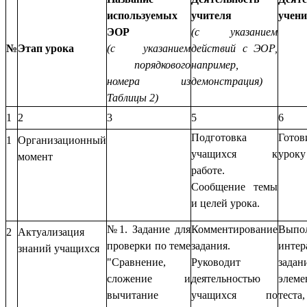
используемых
учителя
учен
ЭОР
(с указанием
№
Этап урока
(с указанием
действий с ЭОР,
порядкового
например,
номера из
демонстрация)
Таблицы 2)
1
2
3
5
6
Подготовка
Гото
1
Организационный
учащихся к
уроку
момент
работе.
Сообщение темы
и целей урока.
№1. Задание для
Комментирование
Выпо
2
Актуализация
проверки по теме
задания.
интер
знаний учащихся
"Сравнение,
Руководит
зад
сложение и
деятельностью
элеме
вычитание
учащихся по
тест