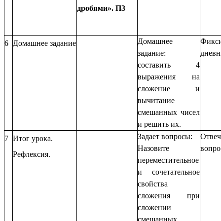
дробями». П3
Домашнее
Фикс
6
Домашнее задание
задание:
дневн
составить 4
выражения на
сложение и
вычитание
смешанных чисел
и решить их.
Задает вопросы:
Отве
7
Итог урока.
Назовите
вопр
Рефлексия.
переместительное
и сочетательное
свойства
сложения при
сложении
смешанных