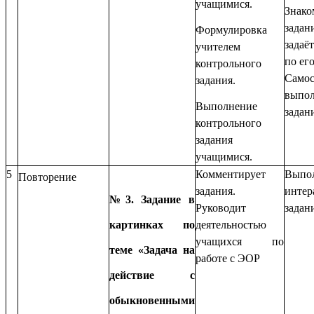
учащимися.
Знак
зад
Формулировка
задаё
учителем
по ег
контрольного
Самос
задания.
выпол
Выполнение
задан
контрольного
задания
учащимися.
5
Комментирует
Выпо
Повторение
задания.
интер
№3. Задание в
Руководит
задан
картинках по
деятельностью
учащихся по
теме «Задача на
работе с ЭОР
действие с
обыкновенными