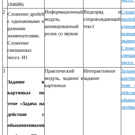
184688)
2
Информационный
Видеоряд и
Сложе
Сложение дробей
модуль,
сопровождающий
дро
с одинаковыми и
анимированный
текст
один
разными
ролик со звуком
разны
знаменателями.
знамен
Сложение
Сложе
смешанных
смеша
чисел. И1
чисел.
3
Практический
Интерактивное
Зад
модуль,
задание в
задание
карт
Задание в
картинках
теме 
картинках по
дей
обыкн
теме «Задача на
дробя
действие с
обыкновенными