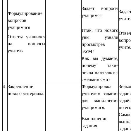
Задает вопросы
Задаё
Формулирование
учащимся.
учите
вопросов
учащимися
Итак, что нового
Отве
Ответы учащихся
увы узнали
вопр
на вопросы
просмотрев
учите
учителя
ЭУМ?
Как вы думаете,
почему такие
числа называются
смешанными?
4
Закрепление
Формулировка
Знак
нового материала.
учителем задания
зад
для выполнения
задаё
учащимися.
по ег
Самос
Выполнение
выпол
задания
задан