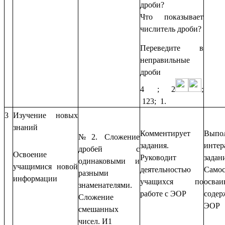
дроби?
Что показывает
числитель дроби?
Переведите в
неправильные
дроби
4
; 2
;
123; 1.
3
Изучение новых
знаний
Комментирует
Выпо
№2. Сложение
задания.
интер
дробей с
Освоение
Руководит
задан
одинаковыми и
учащимися новой
деятельностью
Самос
разными
информации
учащихся по
осваи
знаменателями.
работе с ЭОР
содер
Сложение
ЭОР
смешанных
чисел. И1