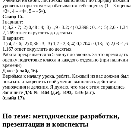
Ученики на своих листочках выполняют по порядку каждый
уровень и при этом «зарабатывают» себе оценку (1 – 3 оценка
«3», 4 – «4», 5 – «5»).
Слайд 15.
I вариант:
1) 3,2 · 7; 2) 0,48 : 4; 3) 1,9 · 3.2; 4) 0,2898 : 0,14; 5) 2,6 · 1,34 –
2, 269 ответ округлить до десятых.
II вариант:
1) 4,2 · 6; 2) 0,36 : 3; 3) 1,7 · 2,3; 4) 0,2704 : 0,13; 5) 2,03 ·1,6 –
1,167 ответ округлить до десятых.
Работа прекращается за 5 минут до звонка. За это время дать
оценку подготовке класса и каждого отдельно (при наличии
времени).
Далее (
слайд 16).
Вернёмся к началу урока, ребята. Каждый из вас должен был
показать и закрепить своё умение выполнять действия
умножения и деления. Я думаю, что мы с этим справились.
Запишите
Д/З: № 1464 (д,е), 1493, 1516 (а-г).
(слайд 17).
По теме: методические разработки,
презентации и конспекты