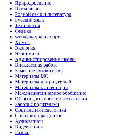
Природоведение
Психология
Родной язык и литература
Русский язык
Технология
Физика
Физкультура и спорт
Химия
Экология
Экономика
Администрирование школы
Внеклассная работа
Классное руководство
Материалы МО
Материалы для родителей
Материалы к аттестации
Междисциплинарное обобщение
Общепедагогические технологии
Работа с родителями
Социальная педагогика
Сценарии праздников
Аудиозаписи
Видеозаписи
Разное