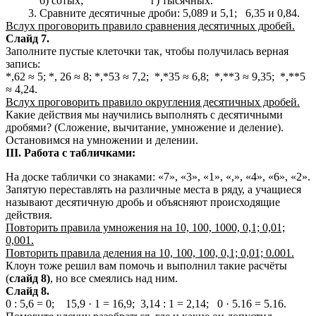
б) сотых; г) тысячных.
Сравните десятичные дроби: 5,089 и 5,1; 6,35 и 0,84.
Вслух проговорить правило сравнения десятичных дробей.
Слайд 7.
Заполните пустые клеточки так, чтобы получилась верная
запись:
*,62 ≈ 5; *, 26 ≈ 8; *,*53 ≈ 7,2; *,*35 ≈ 6,8; *,**3 ≈ 9,35; *,**5
≈ 4,24.
Вслух проговорить правило округления десятичных дробей.
Какие действия мы научились выполнять с десятичными
дробями? (Сложение, вычитание, умножение и деление).
Остановимся на умножении и делении.
III. Работа с табличками:
На доске таблички со знаками: «7», «3», «1», «,», «4», «6», «2».
Запятую переставлять на различные места в ряду, а учащиеся
называют десятичную дробь и объясняют происходящие
действия.
Повторить правила умножения на 10, 100, 1000, 0,1; 0,01;
0,001.
Повторить правила деления на 10, 100, 100, 0,1; 0,01; 0.001.
Клоун тоже решил вам помочь и выполнил такие расчёты
(
слайд 8)
, но все смеялись над ним.
Слайд 8.
0 : 5,6 = 0; 15,9 · 1 = 16,9; 3,14 : 1 = 2,14; 0 · 5.16 = 5.16.