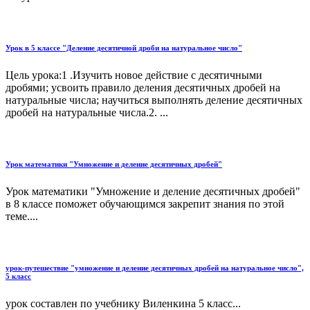
Урок в 5 классе "Деление десятичной дроби на натуральное число"
Цель урока:1 .Изучить новое действие с десятичными
дробями; усвоить правило деления десятичных дробей на
натуральные числа; научиться выполнять деление десятичных
дробей на натуральные числа.2. ...
Урок математики "Умножение и деление десятичных дробей"
Урок математики "Умножение и деление десятичных дробей"
в 8 классе поможет обучающимся закрепит знания по этой
теме....
урок-путешествие "умножение и деление десятичных дробей на натуральное число",
5 класс
урок составлен по учебнику Виленкина 5 класс...