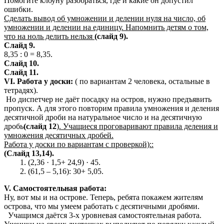
Помогите клоуну разобраться, где и какие он допустил
ошибки.
Сделать вывод об умножении и делении нуля на число, об
умножении и делении на единицу. Напомнить детям о том,
что на ноль делить нельзя
(слайд 9).
Слайд 9.
8,35 : 0 = 8,35.
Слайд 10.
Слайд 11.
VI. Работа у доски:
( по вариантам 2 человека, остальные в
тетрадях).
Но диспетчер не даёт посадку на остров, нужно предъявить
пропуск. А для этого повторим правила умножения и деления
десятичной дроби на натуральное число и на десятичную
дробь
(слайд 12
). Учащиеся проговаривают правила деления и
умножения десятичных дробей.
Работа у доски по вариантам с проверкой)::
(Слайд 13,14).
(2,36 · 1,5+ 24,9) · 45.
(61,5 – 5,16): 30+ 5,05.
V. Самостоятельная работа:
Ну, вот мы и на острове. Теперь, ребята покажем жителям
острова, что мы умеем работать с десятичными дробями.
Учащимся даётся 3-х уровневая самостоятельная работа.