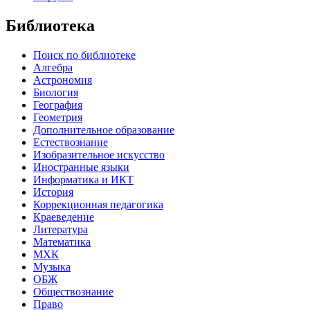
Библиотека
Поиск по библиотеке
Алгебра
Астрономия
Биология
География
Геометрия
Дополнительное образование
Естествознание
Изобразительное искусство
Иностранные языки
Информатика и ИКТ
История
Коррекционная педагогика
Краеведение
Литература
Математика
МХК
Музыка
ОБЖ
Обществознание
Право