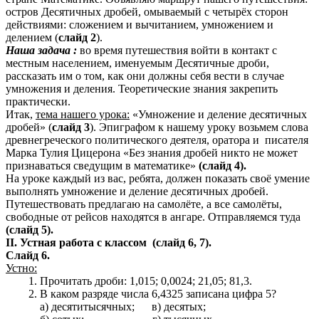
остров Десятичных дробей, омываемый с четырёх сторон
действиями: сложением и вычитанием, умножением и
делением (
слайд 2
).
Наша задача :
во время путешествия войти в контакт с
местным населением, именуемым Десятичные дроби,
рассказать им о том, как они должны себя вести в случае
умножения и деления. Теоретические знания закрепить
практически.
Итак,
тема нашего урока:
«Умножение и деление десятичных
дробей» (
слайд 3
). Эпиграфом к нашему уроку возьмем слова
древнегреческого политического деятеля, оратора и писателя
Марка Тулия Цицерона «Без знания дробей никто не может
признаваться сведущим в математике»
(слайд 4).
На уроке каждый из вас, ребята, должен показать своё умение
выполнять умножение и деление десятичных дробей.
Путешествовать предлагаю на самолёте, а все самолёты,
свободные от рейсов находятся в ангаре. Отправляемся туда
(слайд 5).
II. Устная работа с классом (слайд 6, 7).
Слайд 6.
Устно:
Прочитать дроби: 1,015; 0,0024; 21,05; 81,3.
В каком разряде числа 6,4325 записана цифра 5?
а) десятитысячных; в) десятых;