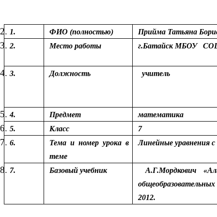
1.
ФИО (полностью)
Прийма Татьяна Бори
2.
Место работы
г.Батайск 
3.
Должность
учитель
4.
Предмет
математика
5.
Класс
7
6.
Тема и номер урока в
Линейные уравнения с
теме
7.
Базовый учебник
А.Г.Мордкович «Алг
общеобразовательны
2012.