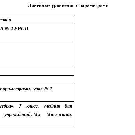
Линейные уравнения с параметрами
совна
МБОУ СОШ № 4 УИОП
 параметрами, урок № 1
ебра», 7 класс, учебник для
х учреждений.-М.: Мнемозина,