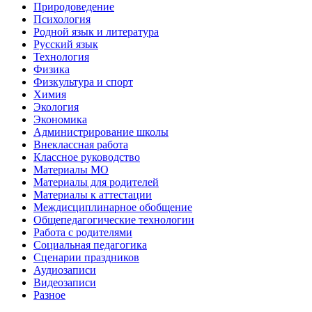
Природоведение
Психология
Родной язык и литература
Русский язык
Технология
Физика
Физкультура и спорт
Химия
Экология
Экономика
Администрирование школы
Внеклассная работа
Классное руководство
Материалы МО
Материалы для родителей
Материалы к аттестации
Междисциплинарное обобщение
Общепедагогические технологии
Работа с родителями
Социальная педагогика
Сценарии праздников
Аудиозаписи
Видеозаписи
Разное