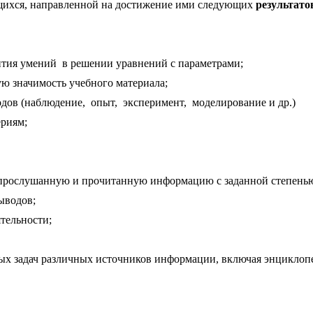
щихся, направленной на достижение ими следующих
результато
ития умений в решении уравнений с параметрами;
ю значимость учебного материала;
дов (наблюдение, опыт, эксперимент, моделирование и др.)
ериям;
прослушанную и прочитанную информацию с заданной степенью 
ыводов;
тельности;
х задач различных источников информации, включая энциклопед