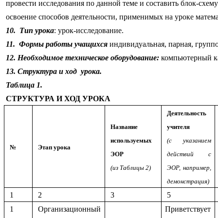
провести исследования по данной теме и составить блок-схем
освоение способов деятельности, применимых на уроке матема
10. Тип урока
: урок-исследование.
11. Формы работы учащихся
индивидуальная, парная, групп
12. Необходимое техническое оборудование:
компьютерный каб
13. Структура и ход урока.
Таблица 1.
СТРУКТУРА И ХОД УРОКА
Деятельность
Название
учителя
используемых
(с указанием
№
Этап урока
ЭОР
действий с
(из Таблицы 2)
ЭОР, например,
демонстрация)
1
2
3
5
1
Организационный
Приветствует