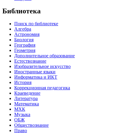
Библиотека
Поиск по библиотеке
Алгебра
Астрономия
Биология
География
Геометрия
Дополнительное образование
Естествознание
Изобразительное искусство
Иностранные языки
Информатика и ИКТ
История
Коррекционная педагогика
Краеведение
Литература
Математика
МХК
Музыка
ОБЖ
Обществознание
Право