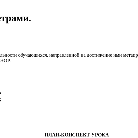
етрами.
льности обучающихся, направленной на достижение ими метапре
 ЭОР.
р
Б
ПЛАН-КОНСПЕКТ УРОКА