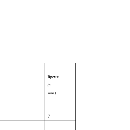
Время
(в
мин.)
7