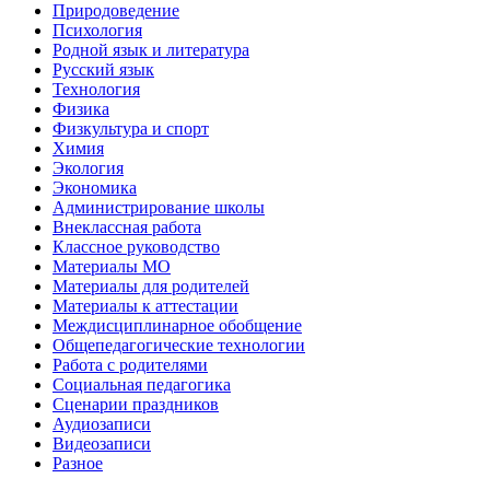
Природоведение
Психология
Родной язык и литература
Русский язык
Технология
Физика
Физкультура и спорт
Химия
Экология
Экономика
Администрирование школы
Внеклассная работа
Классное руководство
Материалы МО
Материалы для родителей
Материалы к аттестации
Междисциплинарное обобщение
Общепедагогические технологии
Работа с родителями
Социальная педагогика
Сценарии праздников
Аудиозаписи
Видеозаписи
Разное