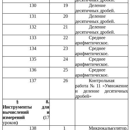
130
19
Деление
десятичных дробей.
131
20
Деление
десятичных дробей.
132
21
Деление
десятичных дробей.
133
22
Среднее
арифметическое.
134
23
Среднее
арифметическое.
135
24
Среднее
арифметическое.
136
25
Среднее
арифметическое.
137
26
Контрольная
работа № 11 «Умножение
и деление десятичных
дробей»
§ 8.
Инструменты для
вычислений и
измерений (
17
уроков
)
138
1
Микрокалькулятор.