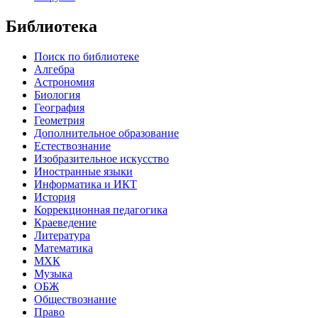
Библиотека
Поиск по библиотеке
Алгебра
Астрономия
Биология
География
Геометрия
Дополнительное образование
Естествознание
Изобразительное искусство
Иностранные языки
Информатика и ИКТ
История
Коррекционная педагогика
Краеведение
Литература
Математика
МХК
Музыка
ОБЖ
Обществознание
Право