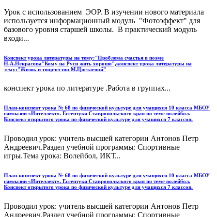
Урок с использованием ЭОР. В изучении нового материала
используется информационный модуль "Фотоэффект" для
базового уровня старшей школы. В практический модуль
входи...
Конспект урока литературы на тему:"Проблема счастья в поэме
Н.А.Некрасова"Кому на Руси жить хорошо",конспект урока литературы на
тему:"Жизнь и творчество М.Цветаевой"
конспект урока по литературе .Работа в группах...
План-конспект урока № 68 по физической культуре для учащихся 10 класса МБОУ
гимназии «Интеллект». Ессентуки Ставропольского края по теме волейбол.
Конспект открытого урока по физической культуре для учащихся 7 классов.
Проводил урок: учитель высшей категории Антонов Петр
Андреевич.Раздел учебной программы: Спортивные
игры.Тема урока: Волейбол, ИКТ...
План-конспект урока № 68 по физической культуре для учащихся 10 класса МБОУ
гимназии «Интеллект». Ессентуки Ставропольского края по теме волейбол.
Конспект открытого урока по физической культуре для учащихся 7 классов.
Проводил урок: учитель высшей категории Антонов Петр
Андреевич.Раздел учебной программы: Спортивные