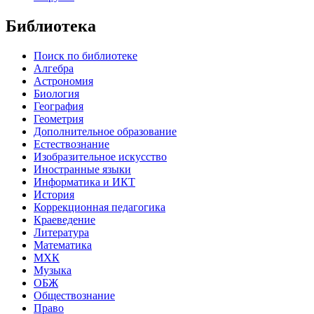
Библиотека
Поиск по библиотеке
Алгебра
Астрономия
Биология
География
Геометрия
Дополнительное образование
Естествознание
Изобразительное искусство
Иностранные языки
Информатика и ИКТ
История
Коррекционная педагогика
Краеведение
Литература
Математика
МХК
Музыка
ОБЖ
Обществознание
Право