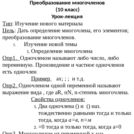
Преобразование многочленов
(10 класс)
Урок-лекция
Тип
: Изучение нового материала
Цель
: Дать определение многочлена, его элементов;
преобразование многочленов.
Изучение новой темы
Определение многочлена
Опр1.
Одночленом называют либо число, либо
переменную. Произведение и частное одночленов
есть одночлен
Пример
ах; ; ; и т.д.
Опр2.
Одночленом одной переменной называют
выражение вида , где аR, nN, n-степень многочлена.
Свойства одночленов:
Два одночлена () и () наз.
тождественно равными тогда и только
тогда, когда
а=в, п=м
=0 тогда и только тогда, когда а=0
Опр3.
Многочленом от переменной х наз.