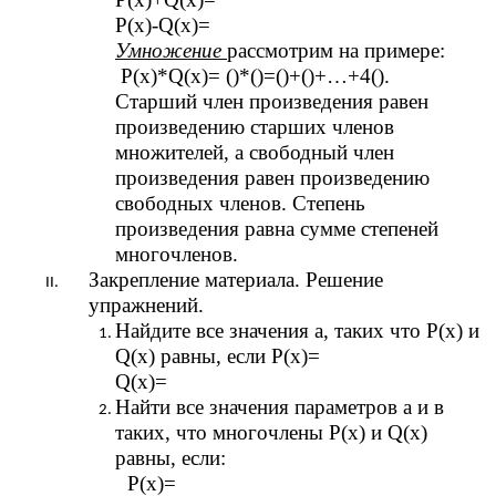
Р(х)-Q(x)=
Умножение
рассмотрим на примере:
Р(х)*Q(x)= ()*()=()+()+…+4().
Старший член произведения равен
произведению старших членов
множителей, а свободный член
произведения равен произведению
свободных членов. Степень
произведения равна сумме степеней
многочленов.
Закрепление материала. Решение
упражнений.
Найдите все значения а, таких что Р(х) и
Q(x) равны, если Р(х)=
Q(x)=
Найти все значения параметров а и в
таких, что многочлены Р(х) и Q(x)
равны, если:
Р(х)=