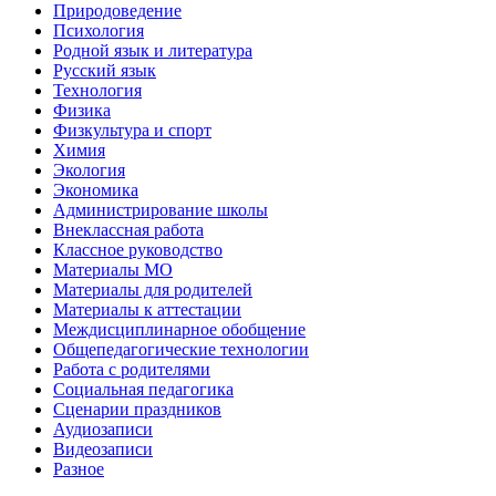
Природоведение
Психология
Родной язык и литература
Русский язык
Технология
Физика
Физкультура и спорт
Химия
Экология
Экономика
Администрирование школы
Внеклассная работа
Классное руководство
Материалы МО
Материалы для родителей
Материалы к аттестации
Междисциплинарное обобщение
Общепедагогические технологии
Работа с родителями
Социальная педагогика
Сценарии праздников
Аудиозаписи
Видеозаписи
Разное