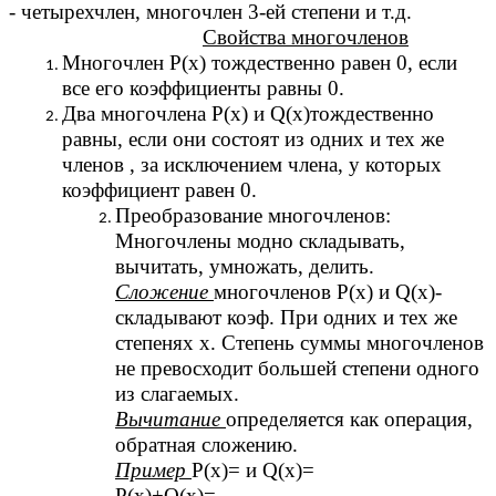
- четырехчлен, многочлен 3-ей степени и т.д.
Свойства многочленов
Многочлен Р(х) тождественно равен 0, если
все его коэффициенты равны 0.
Два многочлена Р(х) и Q(x)тождественно
равны, если они состоят из одних и тех же
членов , за исключением члена, у которых
коэффициент равен 0.
Преобразование многочленов:
Многочлены модно складывать,
вычитать, умножать, делить.
Сложение
многочленов Р(х) и Q(x)-
складывают коэф. При одних и тех же
степенях х. Степень суммы многочленов
не превосходит большей степени одного
из слагаемых.
Вычитание
определяется как операция,
обратная сложению.
Пример
Р(х)= и Q(x)=
Р(х)+Q(x)=