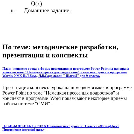
Q(x)=
Домашнее задание.
По теме: методические разработки,
презентации и конспекты
План - конспект урока в форме презентации в программе Power Point на немецком
языке по теме " Немецкая пресса для подростков" и конспект урока в программе
Word к УМК И.Л.Бим., Л.В.Садомовой " Шаги 5" для 9 класса.
Презентация конспекта урока на немецком языке в программе
Power Point по теме "Немецкая пресса для подростков" и
конспект в программе Word показывают некоторые приёмы
работы по теме "СМИ" ...
ПЛАН-КОНСПЕКТ УРОКА План-конспект урока в 11 классе «Фотоэффект.
Применение фотоэффекта.»