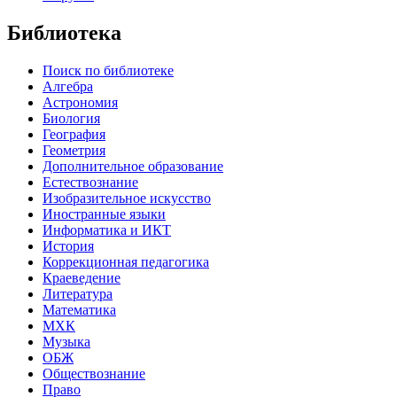
Библиотека
Поиск по библиотеке
Алгебра
Астрономия
Биология
География
Геометрия
Дополнительное образование
Естествознание
Изобразительное искусство
Иностранные языки
Информатика и ИКТ
История
Коррекционная педагогика
Краеведение
Литература
Математика
МХК
Музыка
ОБЖ
Обществознание
Право