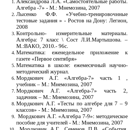
Александрова Л.А. «Самостоятельные работы.
Алгебра -7» - М.: Мнемозина, 2007
Лысенко Ф.Ф. «Учебно-тренировочнные
тестовые задания » - Ростов на Дону: Легион,
2008
Контрольно- измерительные материалы.
Алгебра: 7 класс \ Сост Л.И.Мартышова. –
М.:ВАКО, 2010.- 96с.
Математика: еженедельное приложение к
газете «Первое сентября»
Математика в школе: ежемесячный научно-
методический журнал.
Мордкович А.Г. «Алгебра-7» часть 1 ,
учебник – М.: Мнемозина, 2007
Мордкович А.Г. «Алгебра-7» часть 2,
задачник – М.: Мнемозина, 2007
Мордкович А.Г. «Тесты по алгебре для 7 – 9
классов» - М.: Мнемозина, 2007
Мордкович А.Г. «Алгебра 7-9»: методическое
пособие для учителей - М.: Мнемозина, 2007
Мордкович А.Г., Семенов П.В. «События.