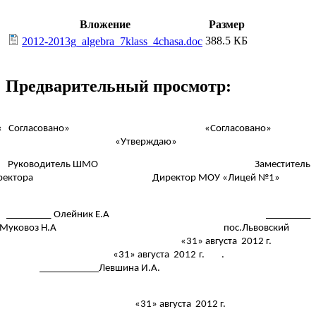
Вложение
Размер
388.5 КБ
2012-2013g_algebra_7klass_4chasa.doc
Предварительный просмотр:
« Согласовано» «Согласовано»
«Утверждаю»
уководитель ШМО Заместитель
иректора Директор МОУ «Лицей №1»
_________ Олейник Е.А _________
Муковоз Н.А пос.Львовский
«31» августа 2012 г.
«31» августа 2012 г. .
____________Левшина И.А.
1» августа 2012 г.