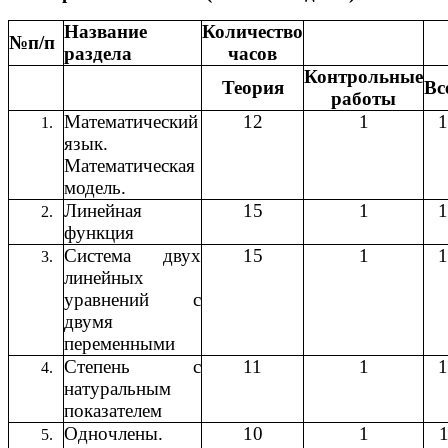
Название
Количество
№п/п
раздела
часов
Контрольные
Теория
Вс
работы
Математический
12
1
1
язык.
Математическая
модель.
Линейная
15
1
1
функция
Система двух
15
1
1
линейных
уравнений с
двумя
переменными
Степень с
11
1
1
натуральным
показателем
Одночлены.
10
1
1