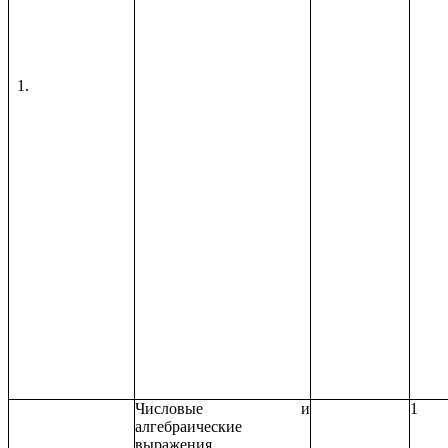
Числовые и
1
алгебраические
выражения