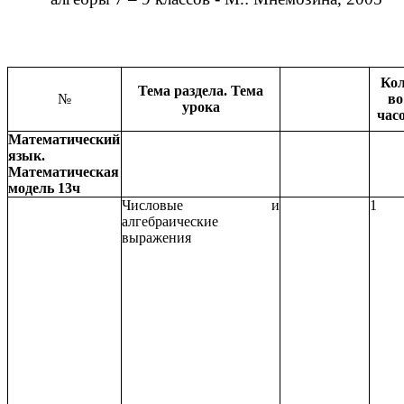
Кол
Тема раздела. Тема
№
во
урока
час
Математический
язык.
Математическая
модель 13ч
Числовые и
1
алгебраические
выражения