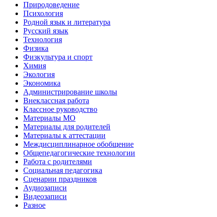
Природоведение
Психология
Родной язык и литература
Русский язык
Технология
Физика
Физкультура и спорт
Химия
Экология
Экономика
Администрирование школы
Внеклассная работа
Классное руководство
Материалы МО
Материалы для родителей
Материалы к аттестации
Междисциплинарное обобщение
Общепедагогические технологии
Работа с родителями
Социальная педагогика
Сценарии праздников
Аудиозаписи
Видеозаписи
Разное