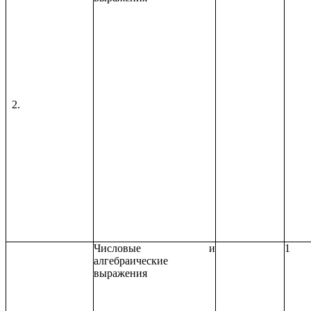
Числовые и
1
алгебраические
выражения