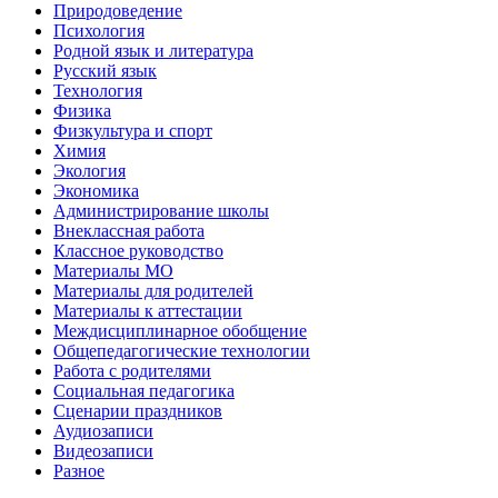
Природоведение
Психология
Родной язык и литература
Русский язык
Технология
Физика
Физкультура и спорт
Химия
Экология
Экономика
Администрирование школы
Внеклассная работа
Классное руководство
Материалы МО
Материалы для родителей
Материалы к аттестации
Междисциплинарное обобщение
Общепедагогические технологии
Работа с родителями
Социальная педагогика
Сценарии праздников
Аудиозаписи
Видеозаписи
Разное