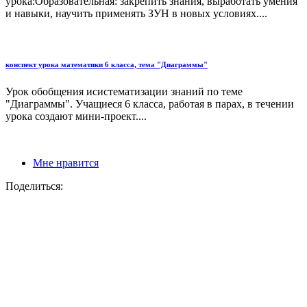
урока:Образовательная: закрепить знания, выработать умения
и навыки, научить применять ЗУН в новых условиях....
конспект урока математики 6 класса, тема "Диаграммы"
Урок обобщения исистематизации знаний по теме
"Диаграммы". Учащиеся 6 класса, работая в парах, в течении
урока создают мини-проект....
Мне нравится
Поделиться: