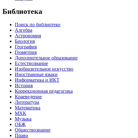
Библиотека
Поиск по библиотеке
Алгебра
Астрономия
Биология
География
Геометрия
Дополнительное образование
Естествознание
Изобразительное искусство
Иностранные языки
Информатика и ИКТ
История
Коррекционная педагогика
Краеведение
Литература
Математика
МХК
Музыка
ОБЖ
Обществознание
Право