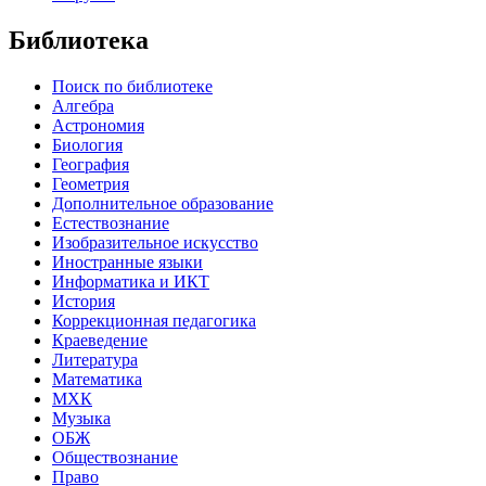
Библиотека
Поиск по библиотеке
Алгебра
Астрономия
Биология
География
Геометрия
Дополнительное образование
Естествознание
Изобразительное искусство
Иностранные языки
Информатика и ИКТ
История
Коррекционная педагогика
Краеведение
Литература
Математика
МХК
Музыка
ОБЖ
Обществознание
Право