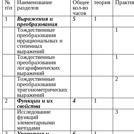
№
Наименование
Общее
теория
Практи
п\п
разделов
кол-во
часов
1
Выражения и
5
1
преобразования
Тождественные
1
преобразования
иррациональных и
степенных
выражений
Тождественные
1
преобразования
логарифмических
выражений
Тождественные
2
преобразования
тригонометрических
выражений
2
Функции и их
4
1
свойства
Исследование
3
функций
элементарными
методами
3
Уравнения и
6
1