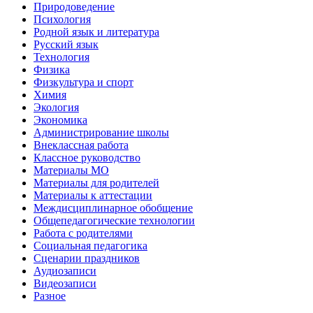
Природоведение
Психология
Родной язык и литература
Русский язык
Технология
Физика
Физкультура и спорт
Химия
Экология
Экономика
Администрирование школы
Внеклассная работа
Классное руководство
Материалы МО
Материалы для родителей
Материалы к аттестации
Междисциплинарное обобщение
Общепедагогические технологии
Работа с родителями
Социальная педагогика
Сценарии праздников
Аудиозаписи
Видеозаписи
Разное