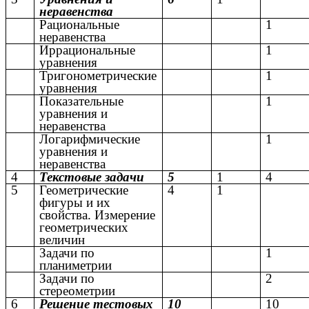
неравенства
Рациональные
1
неравенства
Иррациональные
1
уравнения
Тригонометрические
1
уравнения
Показательные
1
уравнения и
неравенства
Логарифмические
1
уравнения и
неравенства
4
Текстовые задачи
5
1
4
5
Геометрические
4
1
фигуры и их
свойства. Измерение
геометрических
величин
Задачи по
1
планиметрии
Задачи по
2
стереометрии
6
Решение тестовых
10
10