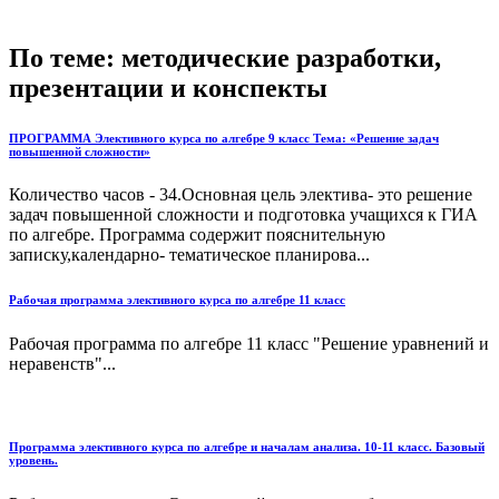
По теме: методические разработки,
презентации и конспекты
ПРОГРАММА Элективного курса по алгебре 9 класс Тема: «Решение задач
повышенной сложности»
Количество часов - 34.Основная цель электива- это решение
задач повышенной сложности и подготовка учащихся к ГИА
по алгебре. Программа содержит пояснительную
записку,календарно- тематическое планирова...
Рабочая программа элективного курса по алгебре 11 класс
Рабочая программа по алгебре 11 класс "Решение уравнений и
неравенств"...
Программа элективного курса по алгебре и началам анализа. 10-11 класс. Базовый
уровень.