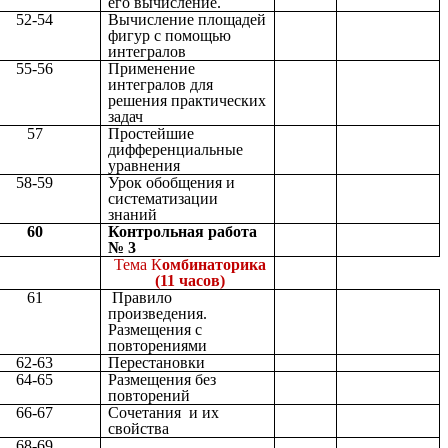
его вычисление.
52-54
Вычисление площадей
фигур с помощью
интегралов
55-56
Применение
интегралов для
решения практических
задач
57
Простейшие
дифференциальные
уравнения
58-59
Урок обобщения и
систематизации
знаний
60
Контрольная работа
№ 3
Тема К
омбинаторика
(11 часов)
61
Правило
произведения.
Размещения с
повторениями
62-63
Перестановки
64-65
Размещения без
повторений
66-67
Сочетания и их
свойства
68-69