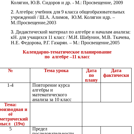
Колягин, Ю.В. Сидоров и др. - М.: Просвещение, 2009
Алгебра: учебник для 9 класса общеобразовательных
учреждений / Ш.А. Алимов, Ю.М. Колягин идр. –
М.:Просвещение,2003
Дидактический материал по алгебре и началам анализа:
кН. для учащихся 11 класс / М.И. Шабунин, М.В. Ткачева,
Н.Е. Федорова, Р.Г. Газарян. – М.: Просвещение,2005
Календарно-тематическое планирование
по алгебре –11 класс
№
Тема урока
Дата
Дата
по
фактически
плану
1-4
Повторение курса
алгебры и
математического
анализа за 10 класс
Тема:
оизводная и
её
ометрический
мысл (19ч)
5
Предел
последовательности .