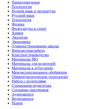
Природоведение
Психология
Родной язык и литература
Русский язык
Технология
Физика
Физкультура и спорт
Химия
Экология
Экономика
Администрирование школы
Внеклассная работа
Классное руководство
Материалы МО
Материалы для родителей
Материалы к аттестации
Междисциплинарное обобщение
Общепедагогические технологии
Работа с родителями
Социальная педагогика
Сценарии праздников
Аудиозаписи
Видеозаписи
Разное