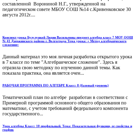
составленной Ворониной Н.Г., утвержденной на
педагогическом совете МБОУ СОШ №14 с.Кривенковское 30
августа 2012г....
Конспект урока Бузулуцкой Лидии Васильевны предмет алгебра класс 7 МОУ ООШ
№ 41 Дзержинского района г. Волгограда Тема урока: « Метод алгебраического
сложения»
Данный материал это моя личная разработка открытого урока
в 7 классе по теме "Алгебраическое сложение". Здесь я
отразила свою методику по изучению данной темы. Как
показала практика, она является очен...
РАБОЧАЯ ПРОГРАММА ПО АЛГЕБРЕ Класс: 8 (базовый уровень)
Тематический план по алгебре разработан в соответствии с
Примерной программой основного общего образования по
математике, с учетом требований федерального компонента
государственного...
Урок алгебры Класс: 10 профильный. Тема: Показательная функция, ее свойства и
график