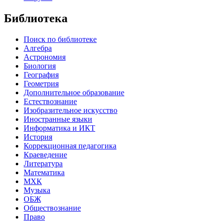
Библиотека
Поиск по библиотеке
Алгебра
Астрономия
Биология
География
Геометрия
Дополнительное образование
Естествознание
Изобразительное искусство
Иностранные языки
Информатика и ИКТ
История
Коррекционная педагогика
Краеведение
Литература
Математика
МХК
Музыка
ОБЖ
Обществознание
Право