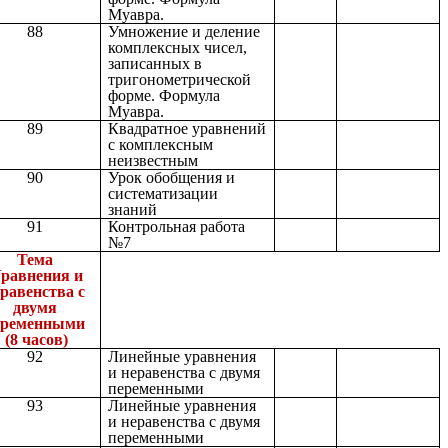
Муавра.
88
Умножение и деление
комплексных чисел,
записанных в
тригонометрической
форме. Формула
Муавра.
89
Квадратное уравнений
с комплексным
неизвестным
90
Урок обобщения и
систематизации
знаний
91
Контрольная работа
№7
Тема
равнения и
равенства с
двумя
еременными
(8 часов)
92
Линейные уравнения
и неравенства с двумя
переменными
93
Линейные уравнения
и неравенства с двумя
переменными