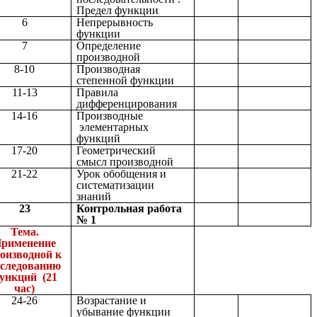
Предел функции
6
Непрерывность
функции
7
Определение
производной
8-10
Производная
степенной функции
11-13
Правила
дифференцирования
14-16
Производные
элементарных
функций
17-20
Геометрический
смысл производной
21-22
Урок обобщения и
систематизации
знаний
23
Контрольная работа
№ 1
Тема.
рименение
оизводной к
сследованию
ункций (21
час)
24-26
Возрастание и
убывание функции