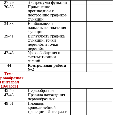
27-29
Экстремумы функции
30-33
Применение
производной к
построению графиков
функции
34-38
Наибольшее и
наименьшее значения
функции
39-41
Выпуклость графика
функции, точки
перегиба и точки
перегиба
42-43
Урок обобщения и
систематизации
знаний
44
Контрольная работа
№2
Тема
рвообразная
и интеграл
(16часов)
45-46
Первообразная
47-48
Правила нахождения
первообразных
49-51
Площадь
криволинейной
трапеции . Интеграл и