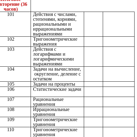
вторение (36
часов)
101
Действия с числами,
степенями, корнями,
рациональными и
иррациональными
выражениями
102
Тригонометрические
выражения
103
Действия с
логарифмами и
логарифмическими
выражениями
104
Задачи на вычисление,
округление, деление с
остатком
105
Задачи на проценты
106
Статистические задачи
107
Рациональные
уравнения
108
Иррациональные
уравнения
109
Тригонометрические
уравнения
110
Тригонометрические
уравнения