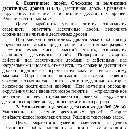
6. Десятичные дроби. Сложение и вычитание
десятичных дробей (13 ч).
Десятичная дробь. Сравнение,
округление, слежение и вычитание десятичных дробей.
Решение текстовых задач.
Цель:
выработать умения читать, записывать,
сравнивать, округлять десятичные дроби, выполнять
сложение и вычитание десятичных дробей.
При введении десятичных дробей важно добиться у
обучающихся четкого представления о десятичных разрядах
рассматриваемых чисел, умений читать, записывать,
сравнивать десятичные дроби. Подчеркивая сходство
действий над десятичными дробями с действиями над
натуральными числами, отмечается, что сложение десятичных
дробей подчиняется переместительному и сочетательному
законам. Определенное внимание уделяется решению
текстовых задач на сложение и вычитание, данные в которых
выражены десятичными дробями. При изучении операции
округления числа вводится новое понятие — «приближенное
значение числа», отрабатываются навыки округления
десятичных дробей до заданного десятичного разряда.
7. Умножение и деление десятичных дробей (26 ч).
Умножение и деление десятичных дробей. Среднее
арифметическое нескольких чисел. Решение текстовых задач.
Цель:
выработать умения умножать и делить
десятичные дроби, выполнять задания на все действия с