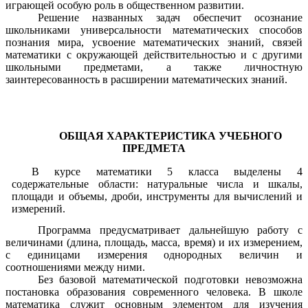
играющей особую роль в общественном развитии.
Решение названных задач обеспечит осознание
школьниками универсальности математических способов
познания мира,
усвоение математических знаний,
связей
математики с окружающей действительностью и с другими
школьными предметами, а также личностную
заинтересованность в расширении математических знаний.
ОБЩАЯ ХАРАКТЕРИСТИКА УЧЕБНОГО
ПРЕДМЕТА
В курсе математики 5 класса выделены 4
содержательные области: натуральные числа и шкалы,
площади и объемы, дроби, инструменты для вычислений и
измерений.
Программа предусматривает дальнейшую работу с
величинами (длин
а
, площадь, масс
а
, время) и их измерением,
с единицами измерения однородных величин и
соотношениями между ними.
Без базовой математической подготовки невозможна
постановка образования современного человека. В школе
математика служит основным элементом для изучения