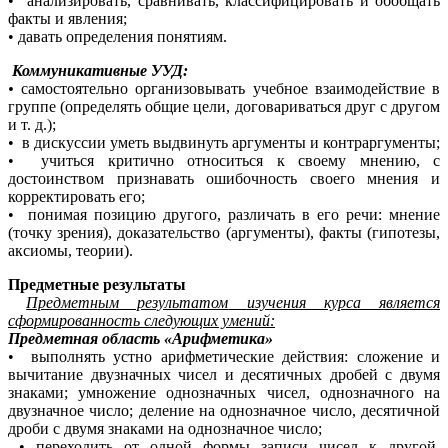
• анализировать, сравнивать, классифицировать и обобщать
факты и явления;
• давать определения понятиям.
Коммуникативные УУД:
•
самостоятельно организовывать учебное взаимодействие в
группе (определять общие цели, договариваться друг с другом
и т. д.);
• в дискуссии уметь выдвинуть аргументы и контраргументы;
• учиться критично относиться к своему мнению, с
достоинством признавать ошибочность своего мнения и
корректировать его;
• понимая позицию другого, различать в его речи: мнение
(точку зрения), доказательство (аргументы), факты (гипотезы,
аксиомы, теории).
Предметные результаты
Предметным результатом
изучения курса является
сформированность следующих умений:
Предметная область «Арифметика»
• выполнять устно арифметические действия: сложение и
вычитание двузначных чисел и десятичных дробей с двумя
знаками; умножение однозначных чисел, однозначного на
двузначное число; деление на однозначное число, десятичной
дроби с двумя знаками на однозначное число;
• переходить от одной формы записи чисел к другой,