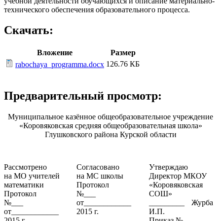
учебной деятельности обучающихся и описание материально-
технического обеспечения образовательного процесса.
Скачать:
Вложение
Размер
126.76 КБ
rabochaya_programma.docx
Предварительный просмотр:
Муниципальное казённое общеобразовательное учреждение
«Коровяковская средняя общеобразовательная школа»
Глушковского района Курской области
Рассмотрено
Согласовано
Утверждаю
на МО учителей
на МС школы
Директор МКОУ
математики
Протокол
«Коровяковская
Протокол
№___
СОШ»
№___
от____________
_________ Журба
от____________
2015 г.
И.П.
2015 г.
Приказ №___