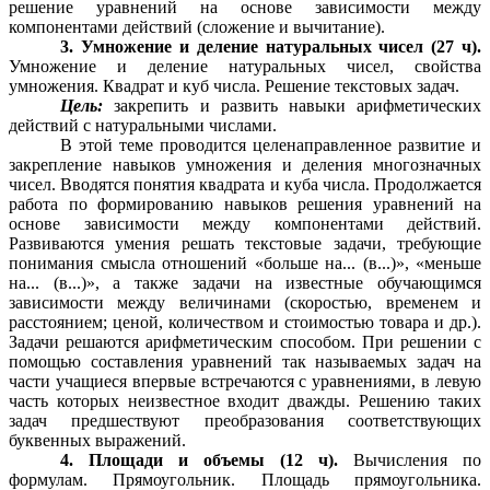
решение уравнений на основе зависимости между
компонентами действий (сложение и вычитание).
3. Умножение и деление натуральных чисел (27 ч).
Умножение и деление натуральных чисел, свойства
умножения. Квадрат и куб числа. Решение текстовых задач.
Цель:
закрепить и развить навыки арифметических
действий с натуральными числами.
В этой теме проводится целенаправленное развитие и
закрепление навыков умножения и деления многозначных
чисел. Вводятся понятия квадрата и куба числа. Продолжается
работа по формированию навыков решения уравнений на
основе зависимости между компонентами действий.
Развиваются умения решать текстовые задачи, требующие
понимания смысла отношений «больше на... (в...)», «меньше
на... (в...)», а также задачи на известные обучающимся
зависимости между величинами (скоростью, временем и
расстоянием; ценой, количеством и стоимостью товара и др.).
Задачи решаются арифметическим способом. При решении с
помощью составления уравнений так называемых задач на
части учащиеся впервые встречаются с уравнениями, в левую
часть которых неизвестное входит дважды. Решению таких
задач предшествуют преобразования соответствующих
буквенных выражений.
4. Площади и объемы (12 ч).
Вычисления по
формулам. Прямоугольник. Площадь прямоугольника.