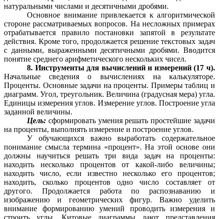
натуральными числами и десятичными дробями.
Основное внимание привлекается к алгоритмической
стороне рассматриваемых вопросов. На несложных примерах
отрабатывается правило постановки запятой в результате
действия. Кроме того, продолжается решение текстовых задач
с данными, выраженными десятичными дробями. Вводится
понятие среднего арифметического нескольких чисел.
8. Инструменты для вычислений и измерений (17 ч).
Начальные сведения о вычислениях на калькуляторе.
Проценты. Основные задачи на проценты. Примеры таблиц и
диаграмм. Угол, треугольник. Величина (градусная мера) угла.
Единицы измерения углов. Измерение углов. Построение угла
заданной величины.
Цель:
сформировать умения решать простейшие задачи
на проценты, выполнять измерение и построение углов.
У обучающихся важно выработать содержательное
понимание смысла термина «процент». На этой основе они
должны научиться решать три вида задач на проценты:
находить несколько процентов от какой-либо величины;
находить число, если известно несколько его процентов;
находить, сколько процентов одно число составляет от
другого. Продолжается работа по распознаванию и
изображению и геометрических фигур. Важно уделить
внимание формированию умений проводить измерения и
строить углы. Китовые диаграммы дают представления