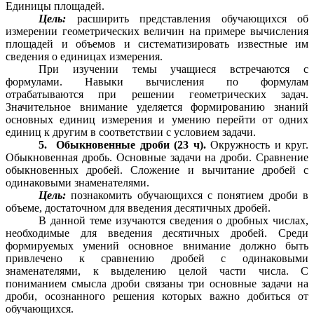
Единицы площадей.
Цель:
расширить представления обучающихся об
измерении геометрических величин на примере вычисления
площадей и объемов и систематизировать известные им
сведения о единицах измерения.
При изучении темы учащиеся встречаются с
формулами. Навыки вычисления по формулам
отрабатываются при решении геометрических задач.
Значительное внимание уделяется формированию знаний
основных единиц измерения и умению перейти от одних
единиц к другим в соответствии с условием задачи.
5. Обыкновенные дроби (23 ч).
Окружность и круг.
Обыкновенная дробь. Основные задачи на дроби. Сравнение
обыкновенных дробей. Сложение и вычитание дробей с
одинаковыми знаменателями.
Цель:
познакомить обучающихся с понятием дроби в
объеме, достаточном для введения десятичных дробей.
В данной теме изучаются сведения о дробных числах,
необходимые для введения десятичных дробей. Среди
формируемых умений основное внимание должно быть
привлечено к сравнению дробей с одинаковыми
знаменателями, к выделению целой части числа. С
пониманием смысла дроби связаны три основные задачи на
дроби, осознанного решения которых важно добиться от
обучающихся.