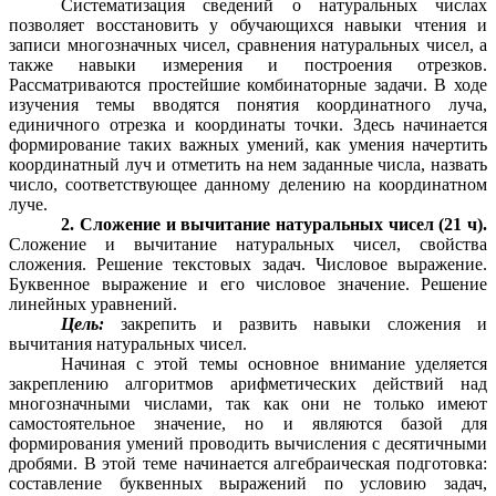
Систематизация сведений о натуральных числах
позволяет восстановить у обучающихся навыки чтения и
записи многозначных чисел, сравнения натуральных чисел, а
также навыки измерения и построения отрезков.
Рассматриваются простейшие комбинаторные задачи. В ходе
изучения темы вводятся понятия координатного луча,
единичного отрезка и координаты точки. Здесь начинается
формирование таких важных умений, как умения начертить
координатный луч и отметить на нем заданные числа, назвать
число, соответствующее данному делению на координатном
луче.
2. Сложение и вычитание натуральных чисел (21 ч).
Сложение и вычитание натуральных чисел, свойства
сложения. Решение текстовых задач. Числовое выражение.
Буквенное выражение и его числовое значение. Решение
линейных уравнений.
Цель:
закрепить и развить навыки сложения и
вычитания натуральных чисел.
Начиная с этой темы основное внимание уделяется
закреплению алгоритмов арифметических действий над
многозначными числами, так как они не только имеют
самостоятельное значение, но и являются базой для
формирования умений проводить вычисления с десятичными
дробями. В этой теме начинается алгебраическая подготовка:
составление буквенных выражений по условию задач,