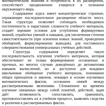
математическим знаниям и потребность в их расширении,
способствует продвижению учащихся в познании
окружающего мира.
Содержание курса имеет концентрическое строение,
отражающее последовательное расширение области чисел.
Такая структура позволяет соблюдать необходимую
постепенность в нарастании сложности учебного материала,
создаёт хорошие условия для углубления формируемых
знаний, отработки умений и навыков, для увеличения степени
самостоятельности (при освоении новых знаний, проведении
обобщений, формулировании выводов), для постоянного
совершенствования универсальных учебных действий.
Структура содержания определяет такую
последовательность изучения учебного материала, которая
обеспечивает не только формирование осознанных и
прочных, во многих случаях доведённых до автоматизма
навыков вычислений, но и доступное для младших
школьников обобщение учебного материала, понимание
общих принципов и законов, лежащих в основе изучаемых
математических фактов, осознание связей между
рассматриваемыми явлениями. Сближенное во времени
изучение связанных между собой понятий, действий, задач
даёт возможность сопоставлять, сравнивать,
противопоставлять их в учебном процессе, выявлять сходства
и различия в рассматриваемых фактах.