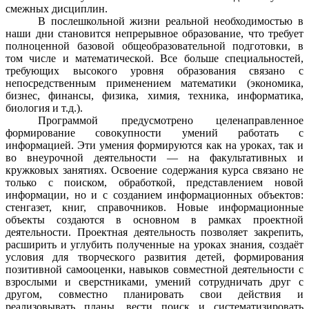
смежных дисциплин.
В послешкольной жизни реальной необходимостью в
наши дни становится непрерывное образование, что требует
полноценной базовой общеобразовательной подготовки, в
том числе и математической. Все больше специальностей,
требующих высокого уровня образования связано с
непосредственным применением математики (экономика,
бизнес, финансы, физика, химия, техника, информатика,
биология и т.д.).
Программой предусмотрено целенаправленное
формирование совокупности умений работать с
информацией. Эти умения формируются как на уроках, так и
во внеурочной деятельности — на факультативных и
кружковых занятиях. Освоение содержания курса связано не
только с поиском, обработкой, представлением новой
информации, но и с созданием информационных объектов:
стенгазет, книг, справочников. Новые информационные
объекты создаются в основном в рамках проектной
деятельности. Проектная деятельность позволяет закрепить,
расширить и углубить полученные на уроках знания, создаёт
условия для творческого развития детей, формирования
позитивной самооценки, навыков совместной деятельности с
взрослыми и сверстниками, умений сотрудничать друг с
другом, совместно планировать свои действия и
реализовывать планы, вести поиск и систематизировать