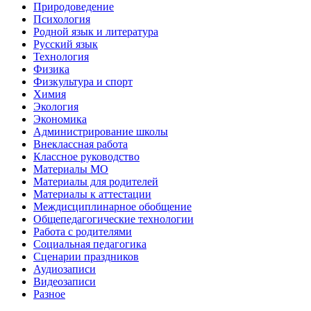
Природоведение
Психология
Родной язык и литература
Русский язык
Технология
Физика
Физкультура и спорт
Химия
Экология
Экономика
Администрирование школы
Внеклассная работа
Классное руководство
Материалы МО
Материалы для родителей
Материалы к аттестации
Междисциплинарное обобщение
Общепедагогические технологии
Работа с родителями
Социальная педагогика
Сценарии праздников
Аудиозаписи
Видеозаписи
Разное