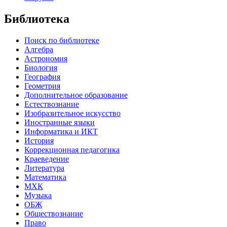
Библиотека
Поиск по библиотеке
Алгебра
Астрономия
Биология
География
Геометрия
Дополнительное образование
Естествознание
Изобразительное искусство
Иностранные языки
Информатика и ИКТ
История
Коррекционная педагогика
Краеведение
Литература
Математика
МХК
Музыка
ОБЖ
Обществознание
Право