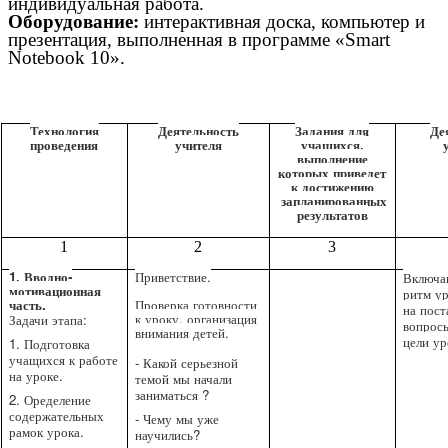
индивидуальная работа.
Оборудование:
интерактивная доска, компьютер и
презентация, выполненная в программе «Smart
Notebook 10».
Технология
Деятельность
Задания для
Де
проведения
учителя
учащихся,
выполнение
которых приведет
к достижению
запланированных
результатов
1
2
3
1. Вводно-
Приветствие.
Включа
мотивационная
ритм у
часть.
Проверка готовности
на пост
к уроку, организация
Задачи этапа:
вопрос
внимания детей.
цели ур
1. Подготовка
учащихся к работе
- Какой серьезной
на уроке.
темой мы начали
заниматься ?
2. Оределение
содержательных
- Чему мы уже
рамок урока.
научились?