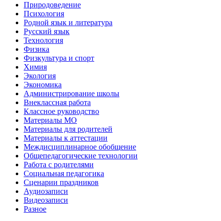
Природоведение
Психология
Родной язык и литература
Русский язык
Технология
Физика
Физкультура и спорт
Химия
Экология
Экономика
Администрирование школы
Внеклассная работа
Классное руководство
Материалы МО
Материалы для родителей
Материалы к аттестации
Междисциплинарное обобщение
Общепедагогические технологии
Работа с родителями
Социальная педагогика
Сценарии праздников
Аудиозаписи
Видеозаписи
Разное