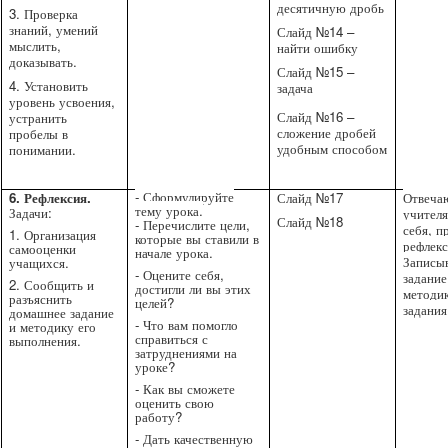
десятичную дробь
3. Проверка
знаний, умений
Слайд №14 –
мыслить,
найти ошибку
доказывать.
Слайд №15 –
4. Установить
задача
уровень усвоения,
Слайд №16 –
устранить
сложение дробей
пробелы в
удобным способом
понимании.
- Сформулируйте
6. Рефлексия.
Слайд №17
Отвеча
тему урока.
Задачи:
учителя
Слайд №18
- Перечислите цели,
себя, п
1. Организация
которые вы ставили в
рефлек
самооценки
начале урока.
Записы
учащихся.
- Оцените себя,
задани
2. Сообщить и
достигли ли вы этих
методи
разъяснить
целей?
задания
домашнее задание
- Что вам помогло
и методику его
справиться с
выполнения.
затруднениями на
уроке?
- Как вы сможете
оценить свою
работу?
- Дать качественную