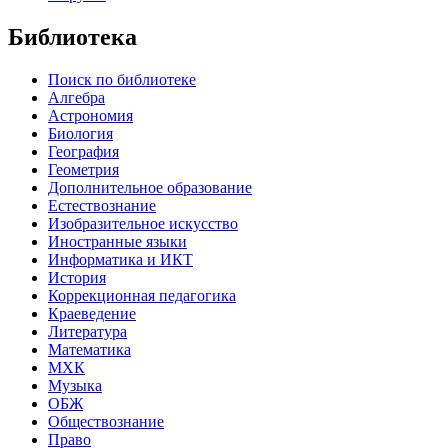
Библиотека
Поиск по библиотеке
Алгебра
Астрономия
Биология
География
Геометрия
Дополнительное образование
Естествознание
Изобразительное искусство
Иностранные языки
Информатика и ИКТ
История
Коррекционная педагогика
Краеведение
Литература
Математика
МХК
Музыка
ОБЖ
Обществознание
Право