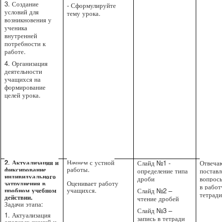
3. Создание
- Сформулируйте
условий для
тему урока.
возникновения у
ученика
внутренней
потребности к
работе.
4. Организация
деятельности
учащихся на
формирование
целей урока.
2. Актуализация и
Начнем с устной
Слайд №1 -
Отвеча
фиксирование
работы.
определение типа
постав
индивидуального
дроби
вопрос
затруднения в
Оценивает работу
в работ
пробном учебном
учащихся.
Слайд №2 –
тетради
действии.
чтение дробей
Задачи этапа:
Слайд №3 –
1. Актуализация
запись в тетради
опорных знаний и