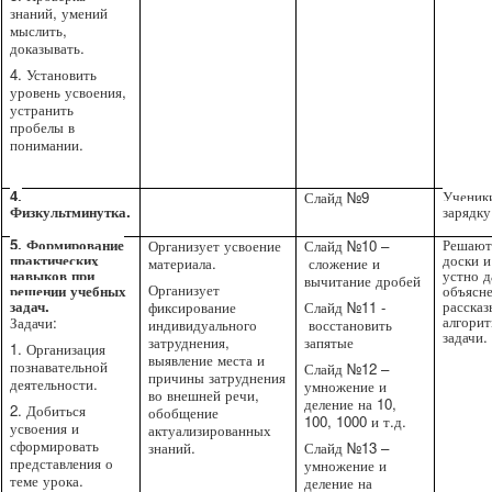
знаний, умений
мыслить,
доказывать.
4. Установить
уровень усвоения,
устранить
пробелы в
понимании.
4.
Ученик
Слайд №9
Физкультминутка.
зарядку
5. Формирование
Решают
Организует усвоение
Слайд №10 –
практических
доски и
материала.
сложение и
навыков при
устно 
вычитание дробей
Организует
решении учебных
объясне
задач.
расска
фиксирование
Слайд №11 -
алгори
Задачи:
индивидуального
восстановить
задачи.
затруднения,
запятые
1. Организация
выявление места и
познавательной
Слайд №12 –
причины затруднения
деятельности.
умножение и
во внешней речи,
деление на 10,
2. Добиться
обобщение
100, 1000 и т.д.
усвоения и
актуализированных
сформировать
знаний.
Слайд №13 –
представления о
умножение и
теме урока.
деление на