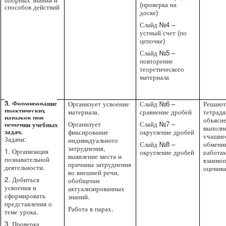
(проверка на
способов действий
доске)
Слайд №4 –
устный счет (по
цепочке)
Слайд №5 –
повторение
теоретического
материала
3. Формирование
Организует усвоение
Слайд №6 –
Решают
практических
материала.
сравнение дробей
тетрадя
навыков при
объясн
Организует
Слайд №7 –
решении учебных
выполн
задач.
фиксирование
округление дробей
учащие
Задачи:
индивидуального
Слайд №8 –
обмени
затруднения,
1. Организация
округление дробей
работам
выявление места и
познавательной
взаимо
причины затруднения
деятельности.
оценив
во внешней речи,
2. Добиться
обобщение
усвоения и
актуализированных
сформировать
знаний.
представления о
Работа в парах.
теме урока.
3. Проверка