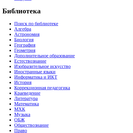
Библиотека
Поиск по библиотеке
Алгебра
Астрономия
Биология
География
Геометрия
Дополнительное образование
Естествознание
Изобразительное искусство
Иностранные языки
Информатика и ИКТ
История
Коррекционная педагогика
Краеведение
Литература
Математика
МХК
Музыка
ОБЖ
Обществознание
Право