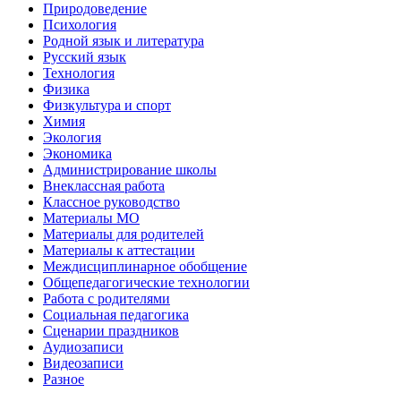
Природоведение
Психология
Родной язык и литература
Русский язык
Технология
Физика
Физкультура и спорт
Химия
Экология
Экономика
Администрирование школы
Внеклассная работа
Классное руководство
Материалы МО
Материалы для родителей
Материалы к аттестации
Междисциплинарное обобщение
Общепедагогические технологии
Работа с родителями
Социальная педагогика
Сценарии праздников
Аудиозаписи
Видеозаписи
Разное