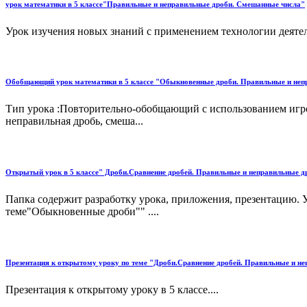
урок математики в 5 классе"Правильные и неправильные дроби. Смешанные числа"
Урок изучения новых знаний с применением технологии деятел
Обобщающий урок математики в 5 классе "Обыкновенные дроби. Правильные и непр
Тип урока :Повторительно-обобщающий с использованием игро
неправильная дробь, смеша...
Открытый урок в 5 классе" Дроби.Сравнение дробей. Правильные и неправильные д
Папка содержит разработку урока, приложения, презентацию. 
теме"Обыкновенные дроби"" ....
Презентация к открытому уроку по теме "Дроби.Сравнение дробей. Правильные и н
Презентация к открытому уроку в 5 классе....