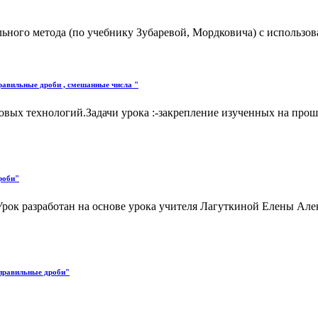
ьного метода (по учебнику Зубаревой, Мордковича) с использов
авильные дроби , смешанные числа "
вых технологий.Задачи урока :-закрепление изученных на прош
роби"
Урок разработан на основе урока учителя Лагуткиной Елены Ал
еправильные дроби"