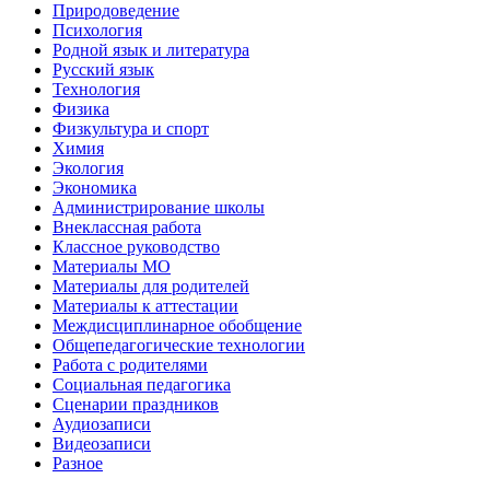
Природоведение
Психология
Родной язык и литература
Русский язык
Технология
Физика
Физкультура и спорт
Химия
Экология
Экономика
Администрирование школы
Внеклассная работа
Классное руководство
Материалы МО
Материалы для родителей
Материалы к аттестации
Междисциплинарное обобщение
Общепедагогические технологии
Работа с родителями
Социальная педагогика
Сценарии праздников
Аудиозаписи
Видеозаписи
Разное