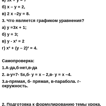
а) 5x + y = 7
б) x – y = 2,
в) 2 x –2y = 8.
3. Что является графиком уравнения?
а) y =3x + 1;
б) y = 3;
в) y - x² = 2
г) x² + (y – 2)² = 4.
Самопроверка:
1.А-да,б-нет,в-да
2. а-y=7- 5x,б- y = x – 2,в- y = x –4.
3.а-прямая, б- прямая, в-парабола. г-
окружность.
2. Подготовка к формулированию темы урока.