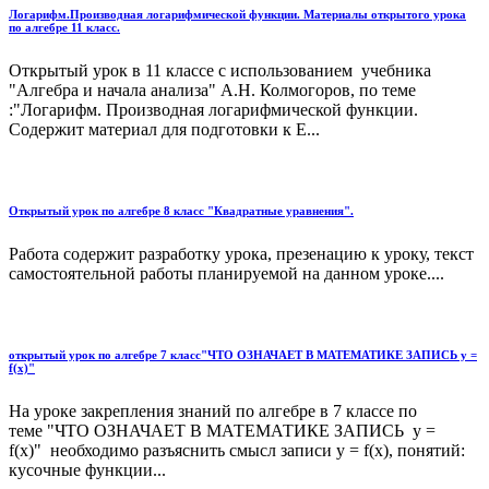
Логарифм.Производная логарифмической функции. Материалы открытого урока
по алгебре 11 класс.
Открытый урок в 11 классе с использованием учебника
"Алгебра и начала анализа" А.Н. Колмогоров, по теме
:"Логарифм. Производная логарифмической функции.
Содержит материал для подготовки к Е...
Открытый урок по алгебре 8 класс "Квадратные уравнения".
Работа содержит разработку урока, презенацию к уроку, текст
самостоятельной работы планируемой на данном уроке....
открытый урок по алгебре 7 класс"ЧТО ОЗНАЧАЕТ В МАТЕМАТИКЕ ЗАПИСЬ y =
f(x)"
На уроке закрепления знаний по алгебре в 7 классе по
теме "ЧТО ОЗНАЧАЕТ В МАТЕМАТИКЕ ЗАПИСЬ y =
f(x)" необходимо разъяснить смысл записи y = f(x), понятий:
кусочные функции...