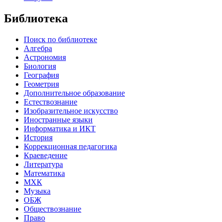
Библиотека
Поиск по библиотеке
Алгебра
Астрономия
Биология
География
Геометрия
Дополнительное образование
Естествознание
Изобразительное искусство
Иностранные языки
Информатика и ИКТ
История
Коррекционная педагогика
Краеведение
Литература
Математика
МХК
Музыка
ОБЖ
Обществознание
Право