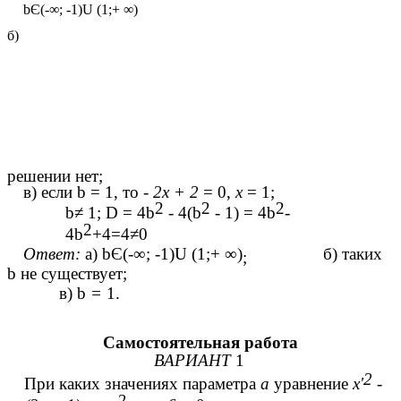
bЄ(-∞; -1)U (1;+ ∞)
б)
решении нет;
в) если b
= 1, то -
2х + 2
= 0,
х
= 1;
2
2
2
b≠ 1; D = 4b
- 4(b
- 1) = 4b
-
2
4b
+4=4≠0
Ответ:
а) bЄ(-∞; -1)U (1;+ ∞)
б) таких
;
b не существует;
в) b
=
1.
Самостоятельная работа
ВАРИАНТ
1
2
При каких значениях параметра
а
уравнение
х'
-
2