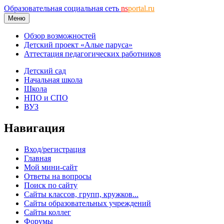
Образовательная социальная сеть
ns
portal.ru
Меню
Обзор возможностей
Детский проект «Алые паруса»
Аттестация педагогических работников
Детский сад
Начальная школа
Школа
НПО и СПО
ВУЗ
Навигация
Вход/регистрация
Главная
Мой мини-сайт
Ответы на вопросы
Поиск по сайту
Сайты классов, групп, кружков...
Сайты образовательных учреждений
Сайты коллег
Форумы