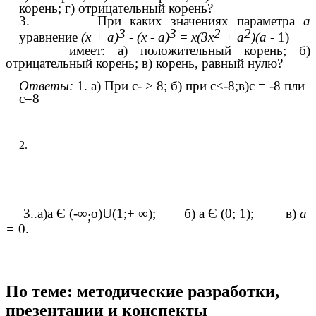
корень; г) отрицательный корень?
3. При каких значениях параметра
а
3
3
2
2
уравнение
(х + а)
- (х - а)
=
х(3х
+ а
)(а -
1)
имеет: а) положительный корень; б)
отрицательный корень; в) корень, равный нулю?
Ответы:
1. а) При с- > 8; б) при с<-8;в)с = -8 пли
с=8
2.
3..а)а Є (-∞
о)U(1;+ ∞);
б) а Є (0; 1); в)
а
;
=
0.
По теме: методические разработки,
презентации и конспекты