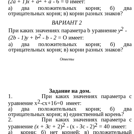
(2а
+
1)х + а
+
а
- 6 = 0 имеет:
а) два положительных корня; б) два
отрицательных корня; в) корни разных знаков?
ВАРИАНТ 2
2
При каких значениях параметра b
уравнение
у
-
2
(2b - 1)у + b
- b - 2
= О имеет:
а) два положительных корня; б) два
отрицательных корня; в) корни разных знаков?
Ответы
Задание на дом.
1. При каких значениях параметра с
2
уравнение x
-cx+16=0 имеет:
а) два положительных корня; б) два
отрицательных корня; в) единственный корень?
2. При каких значениях параметра с
2
2
уравнение
(х + Зс +
2)
- (x - Зс - 2)
= 40 имеет:
а) корни; б) нет корней; в) положительный