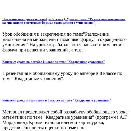
План-конспект урока по алгебре (7 класс) .Урок по теме: "Разложение многочлена
на множители с помощью формул сокращённого умножения."
Урок обобщения и закрепления по теме:"Разложение
многочлена на множители с помощью формул сокращённого
умножения." На уроке отрабатываются навыки применения
формул при решении уравнений , а так ...
Конспект урока по алгебре 8 класс по теме "Квадратные уравнения"
Презентация к обощающему уроку по алгебре в 8 классе по
теме "Квадртаные уравнения"...
Конспект урока математики в 8 классе по теме "Квадратные уравнения"
Материал представляет собой разработку обобщающего урока
математики по теме "Квадратные уравнения" (программа А.Г.
Мордкович). Кроме технологической карты урока,
представлены листы оценки по теме в це...