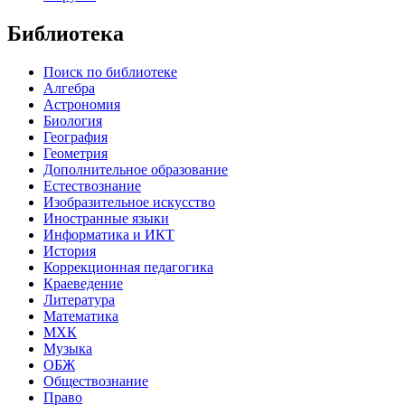
Библиотека
Поиск по библиотеке
Алгебра
Астрономия
Биология
География
Геометрия
Дополнительное образование
Естествознание
Изобразительное искусство
Иностранные языки
Информатика и ИКТ
История
Коррекционная педагогика
Краеведение
Литература
Математика
МХК
Музыка
ОБЖ
Обществознание
Право