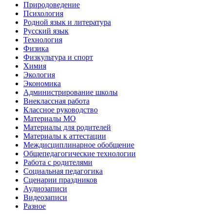
Природоведение
Психология
Родной язык и литература
Русский язык
Технология
Физика
Физкультура и спорт
Химия
Экология
Экономика
Администрирование школы
Внеклассная работа
Классное руководство
Материалы МО
Материалы для родителей
Материалы к аттестации
Междисциплинарное обобщение
Общепедагогические технологии
Работа с родителями
Социальная педагогика
Сценарии праздников
Аудиозаписи
Видеозаписи
Разное