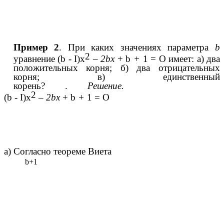
Пример 2
. При каких значениях параметра
b
2
уравнение (b - I)x
–
2bх
+ b
+
1 = О имеет: а) два
положительных корня; б) два отрицательных
корня; в) единственный
корень? .
Решение.
2
(b - I)x
–
2bх
+ b
+
1 = О
а) Согласно теореме Виета
b+1