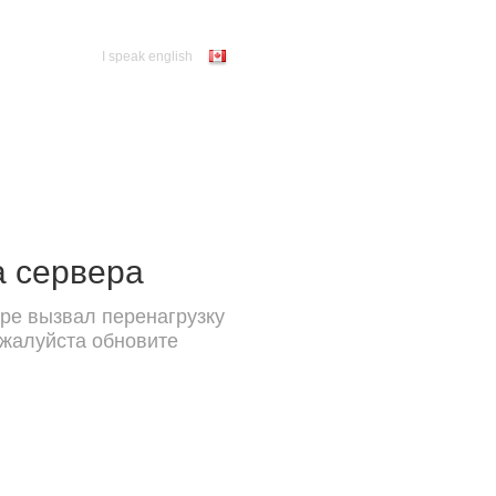
I speak english
а сервера
ре вызвал перенагрузку
ожалуйста обновите