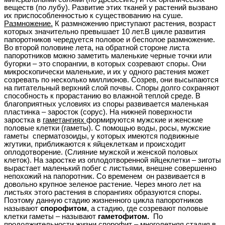
веществ (по лубу). Развитие этих тканей у растений вызвано
их приспособленностью к существованию на суше.
Размножение.
К размножению приступают растения, возраст
которых значительно превышает 10 лет.В цикле развития
папоротников чередуется половое и бесполое размножение.
Во второй половине лета, на обратной стороне листа
папоротников можно заметить маленькие черные точки или
бугорки – это спорангии, в которых созревают споры. Они
микроскопически маленькие, и их у одного растения может
созревать по несколько миллионов. Созрев, они высыпаются
на питательный верхний слой почвы. Споры долго сохраняют
способность к прорастанию во влажной теплой среде. В
благоприятных условиях из споры развивается маленькая
пластинка – заросток (сорус). На нижней поверхности
заростка в
гаметангиях
формируются мужские и женские
половые клетки (гаметы). С помощью воды, росы, мужские
гаметы сперматозоиды, у которых имеются подвижные
жгутики, приближаются к яйцеклеткам и происходит
оплодотворение. (Слияние мужской и женской половых
клеток). На заростке из оплодотворенной яйцеклетки – зиготы
вырастает маленький побег с листьями, внешне совершенно
непохожий на папоротник. Со временем он развивается в
довольно крупное зеленое растение. Через много лет на
листьях этого растения в спорангиях образуются споры.
Поэтому данную стадию жизненного цикла папоротников
называют
спорофитом
, а стадию, где созревают половые
клетки гаметы – называют
гаметофитом.
По
продолжительности жизни спорофит – многолетняя стадия в