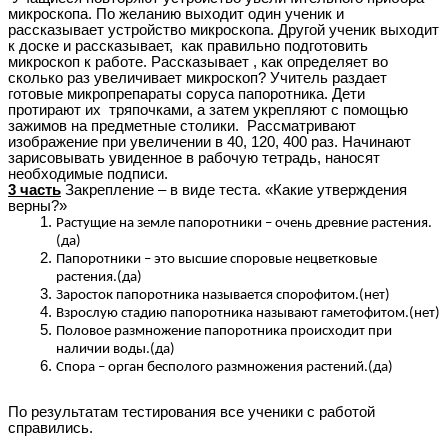
микроскопа. По желанию выходит один ученик и
рассказывает устройство микроскопа. Другой ученик выходит
к доске и рассказывает, как правильно подготовить
микроскоп к работе. Рассказывает , как определяет во
сколько раз увеличивает микроскоп? Учитель раздает
готовые микропрепараты соруса папоротника. Дети
протирают их тряпочками, а затем укрепляют с помощью
зажимов на предметные столики. Рассматривают
изображение при увеличении в 40, 120, 400 раз. Начинают
зарисовывать увиденное в рабочую тетрадь, наносят
необходимые подписи.
3 часть
Закрепление – в виде теста. «Какие утверждения
верны?»
Растущие на земле папоротники – очень древние растения.
(да)
Папоротники – это высшие споровые нецветковые
растения.(да)
Заросток папоротника называется спорофитом.(нет)
Взрослую стадию папоротника называют гаметофитом.(нет)
Половое размножение папоротника происходит при
наличии воды.(да)
Спора – орган бесполого размножения растений.(да)
По результатам тестирования все ученики с работой
справились.