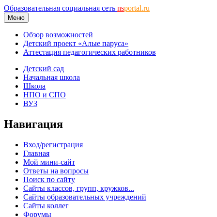
Образовательная социальная сеть
ns
portal.ru
Меню
Обзор возможностей
Детский проект «Алые паруса»
Аттестация педагогических работников
Детский сад
Начальная школа
Школа
НПО и СПО
ВУЗ
Навигация
Вход/регистрация
Главная
Мой мини-сайт
Ответы на вопросы
Поиск по сайту
Сайты классов, групп, кружков...
Сайты образовательных учреждений
Сайты коллег
Форумы