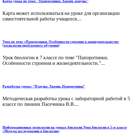
Карта урока по теме: "Папоротники. Хвощи. плауны"
Карта может использоваться на уроке для организации
самостоятельной работы учащихся....
Урок по теме «Папоротники. Особенности строения и жизнедеятельности»
(технология проблемного обучения)
Урок биологии в 7 классе по теме "Папоротники.
Особенности строения и жизнедеятельности."...
Разработка урока: "Плауны. Хвощи. Папоротники"
Методическая разработка урока с лабораторной работой в 5
классе по линиии Пасечника В.В....
Информационные технологии на уроках биологии Урок биологии в 5-м классе
«Методы исследования в биологии»