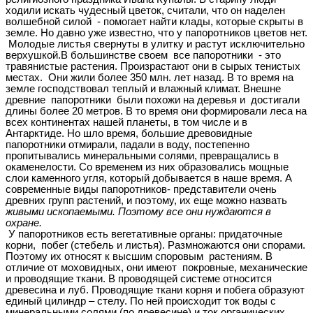
ходили искать чудесный цветок, считали, что он наделен
волшебной силой - помогает найти клады, которые скрыты в
земле. Но давно уже известно, что у папоротников цветов нет.
Молодые листья свернуты в улитку и растут исключительно
верхушкой.В большинстве своем все папоротники - это
травянистые растения. Произрастают они в сырых тенистых
местах. Они жили более 350 млн. лет назад. В то время на
земле господствовал теплый и влажный климат. Внешне
древние папоротники были похожи на деревья и достигали
длины более 20 метров. В то время они формировали леса на
всех континентах нашей планеты, в том числе и в
Антарктиде. Но шло время, большие древовидные
папоротники отмирали, падали в воду, постепенно
пропитывались минеральными солями, превращались в
окаменелости. Со временем из них образовались мощные
слои каменного угля, который добывается в наше время. А
современные виды папоротников- представители очень
древних групп растений, и поэтому, их еще можно назвать
живыми ископаемыми. Поэтому все они нуждаются в
охране.
У папоротников есть вегетативные органы: придаточные
корни, побег (стебель и листья). Размножаются они спорами.
Поэтому их относят к высшим споровым растениям. В
отличие от моховидных, они имеют покровные, механические
и проводящие ткани. В проводящей системе относится
древесина и луб. Проводящие ткани корня и побега образуют
единый цилиндр – стелу. По ней происходит ток воды с
минеральными солями (по древесине) и ток органических