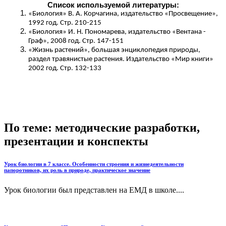
Список используемой литературы:
«Биология» В. А. Корчагина, издательство «Просвещение»,
1992 год. Стр. 210-215
«Биология» И. Н. Пономарева, издательство «Вентана -
Граф», 2008 год. Стр. 147-151
«Жизнь растений», большая энциклопедия природы,
раздел травянистые растения. Издательство «Мир книги»
2002 год. Стр. 132-133
По теме: методические разработки,
презентации и конспекты
Урок биологии в 7 классе. Особенности строения и жизнедеятельности
папоротников, их роль в природе, практическое значение
Урок биологии был представлен на ЕМД в школе....