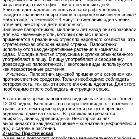
их развитии, а гаметофит – живет несколько дней.
Учитель дает задание: используя параграф учебника,
найдите значение папоротников в природе и жизни человека?
Работа идёт в течение3 – 4 минут, по желанию один ученик
отвечает, некоторые дети дополняют.
Значение папоротников: миллионы лет назад они образовали
для нас каменный уголь, который сейчас широко
применяется в различных отраслях народного хозяйства, это
стратегическая оборона нашей страны. Папоротники
используются как декоративные растения в комнатах и
садах. Молодые листья страусника и орляка обыкновенного
употребляют в пищу. В пищу употребляют и сердцевину
древовидных папоротников. Некоторые виды используются
как лекарственные растения.
Учитель
. Папоротник мужской применяют в основном как
противоглистное средство. Только необходимо соблюдать
осторожность, так как эти растения очень ядовиты. Для этого
необходимо строго соблюдать инструкцию врача.
В настоящее время папоротниковидные насчитывают более
12 000 видов. Большинство папоротниковидных – наземные
травы, хотя некоторые представители растут в пресных
водоемах, даже на скалах. В тропиках встречаются
эпифиты, лианы, древовидные. Некоторые из них
выращиваются как декоративные – комнатные (нефролепис и
др.) и садовые растения.
2 часть: Практическая
Учащиеся повторяют устройство увеличительного прибора –