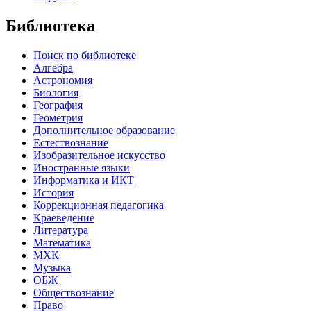
Библиотека
Поиск по библиотеке
Алгебра
Астрономия
Биология
География
Геометрия
Дополнительное образование
Естествознание
Изобразительное искусство
Иностранные языки
Информатика и ИКТ
История
Коррекционная педагогика
Краеведение
Литература
Математика
МХК
Музыка
ОБЖ
Обществознание
Право