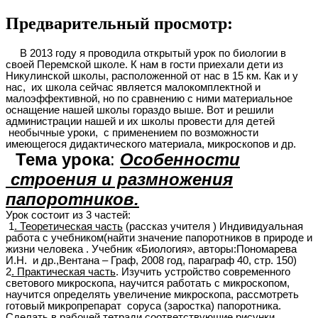
Предварительный просмотр:
В 2013 году я проводила открытый урок по биологии в
своей Перемской школе. К нам в гости приехали дети из
Никулинской школы, расположенной от нас в 15 км. Как и у
нас, их школа сейчас является малокомплектной и
малоэффективной, но по сравнению с ними материальное
оснащение нашей школы гораздо выше. Вот и решили
администрации нашей и их школы провести для детей
необычные уроки, с применением по возможности
имеющегося дидактического материала, микроскопов и др.
Тема урока
:
Особенности
строения и размножения
папоротников.
Урок состоит из 3 частей:
1
. Теоретическая часть
(рассказ учителя ) Индивидуальная
работа с учебником(найти значение папоротников в природе и
жизни человека . Учебник «Биология», авторы:Пономарева
И.Н. и др.,Вентана – Граф, 2008 год, параграф 40, стр. 150)
2
. Практическая часть
. Изучить устройство современного
светового микроскопа, научится работать с микроскопом,
научится определять увеличение микроскопа, рассмотреть
готовый микропрепарат соруса (заростка) папоротника.
Сделать в рабочей тетради соответствующие рисунки