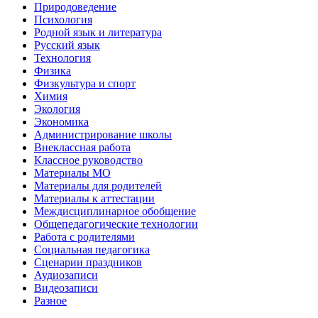
Природоведение
Психология
Родной язык и литература
Русский язык
Технология
Физика
Физкультура и спорт
Химия
Экология
Экономика
Администрирование школы
Внеклассная работа
Классное руководство
Материалы МО
Материалы для родителей
Материалы к аттестации
Междисциплинарное обобщение
Общепедагогические технологии
Работа с родителями
Социальная педагогика
Сценарии праздников
Аудиозаписи
Видеозаписи
Разное