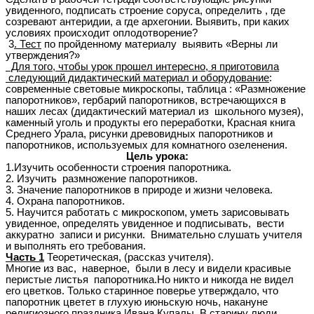
увиденного, подписать строение соруса, определить , где
созревают антеридии, а где архегонии. Выявить, при каких
условиях происходит оплодотворение?
3
. Тест
по пройденному материалу выявить «Верны ли
утверждения?»
Для того, чтобы урок прошел интересно, я приготовила
следующий дидактический материал и оборудование
:
современные световые микроскопы, таблица : «Размножение
папоротников», гербарий папоротников, встречающихся в
наших лесах (дидактический материал из школьного музея),
каменный уголь и продукты его переработки, Красная книга
Среднего Урала, рисунки древовидных папоротников и
папоротников, используемых для комнатного озеленения.
Цель урока:
1.Изучить особенности строения папоротника.
2. Изучить размножение папоротников.
3. Значение папоротников в природе и жизни человека.
4. Охрана папоротников.
5. Научится работать с микроскопом, уметь зарисовывать
увиденное, определять увиденное и подписывать, вести
аккуратно записи и рисунки. Внимательно слушать учителя
и выполнять его требования.
Часть 1
Теоретическая, (рассказ учителя).
Многие из вас, наверное, были в лесу и видели красивые
перистые листья папоротника.Но никто и никогда не видел
его цветков. Только старинное поверье утверждало, что
папоротник цветет в глухую июньскую ночь, накануне
религиозного праздника Ивана Купалы. В старину люди