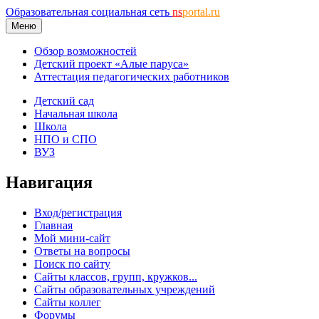
Образовательная социальная сеть
ns
portal.ru
Меню
Обзор возможностей
Детский проект «Алые паруса»
Аттестация педагогических работников
Детский сад
Начальная школа
Школа
НПО и СПО
ВУЗ
Навигация
Вход/регистрация
Главная
Мой мини-сайт
Ответы на вопросы
Поиск по сайту
Сайты классов, групп, кружков...
Сайты образовательных учреждений
Сайты коллег
Форумы