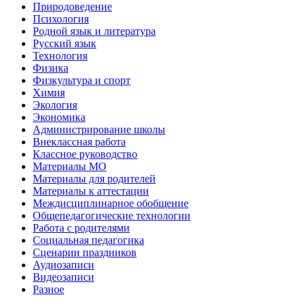
Природоведение
Психология
Родной язык и литература
Русский язык
Технология
Физика
Физкультура и спорт
Химия
Экология
Экономика
Администрирование школы
Внеклассная работа
Классное руководство
Материалы МО
Материалы для родителей
Материалы к аттестации
Междисциплинарное обобщение
Общепедагогические технологии
Работа с родителями
Социальная педагогика
Сценарии праздников
Аудиозаписи
Видеозаписи
Разное