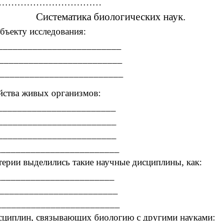
……………………………
Систематика биологических наук.
бъекту исследования:
__________________________
__________________________
__________________________
йства живых организмов:
_________________________
_________________________
_________________________
_________________________
терии выделились такие научные дисциплины, как:
_________________________
_________________________
_________________________
дисциплин, связывающих биологию с другими наукам