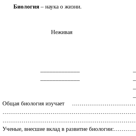
Биология
– наука о жизни.
Неживая Жив
_____________ ______
_____________ ____
___________ 
________
Общая биология изучает …………………
……………………………………………………………
……………………………………………………………
Ученые, внесшие вклад в развитие биолог