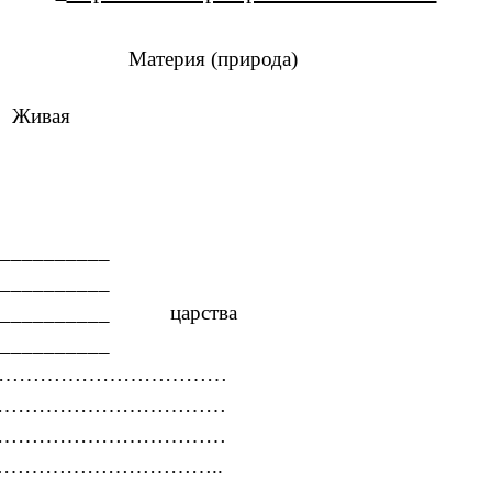
Материя (природа)
ая
_____
_______
царства
___
………………………………………
……………………………
……………………………
ии:……………………………………..