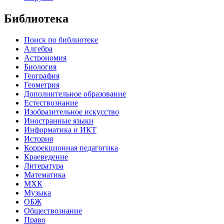
Библиотека
Поиск по библиотеке
Алгебра
Астрономия
Биология
География
Геометрия
Дополнительное образование
Естествознание
Изобразительное искусство
Иностранные языки
Информатика и ИКТ
История
Коррекционная педагогика
Краеведение
Литература
Математика
МХК
Музыка
ОБЖ
Обществознание
Право