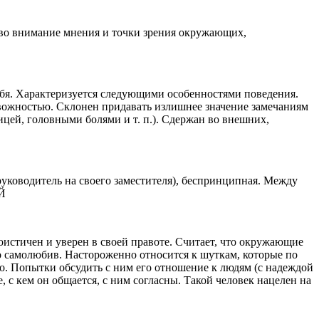
ь во внимание мнения и точки зрения окружающих,
 себя. Характеризуется следующими особенностями поведения.
ожностью. Склонен придавать излишнее значение замечаниям
ицей, головными болями и т. п.). Сдержан во внешних,
руководитель на своего заместителя), беспринципная. Между
ЫЙ
стичен и уверен в своей правоте. Считает, что окружающие
но самолюбив. Настороженно относится к шуткам, которые по
о. Попытки обсудить с ним его отношение к людям (с надеждой
 с кем он общается, с ним согласны. Такой человек нацелен на