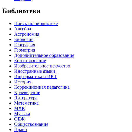
Библиотека
Поиск по библиотеке
Алгебра
Астрономия
Биология
География
Геометрия
Дополнительное образование
Естествознание
Изобразительное искусство
Иностранные языки
Информатика и ИКТ
История
Коррекционная педагогика
Краеведение
Литература
Математика
МХК
Музыка
ОБЖ
Обществознание
Право