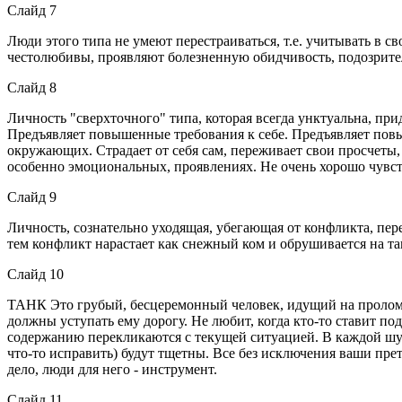
Слайд 7
Люди этого типа не умеют перестраиваться, т.е. учитывать в 
честолюбивы, проявляют болезненную обидчивость, подозри
Слайд 8
Личность "сверхточного" типа, которая всегда унктуальна, пр
Предъявляет повышенные требования к себе. Предъявляет по
окружающих. Страдает от себя сам, переживает свои просчеты, 
особенно эмоциональных, проявлениях. Не очень хорошо чув
Слайд 9
Личность, сознательно уходящая, убегающая от конфликта, пе
тем конфликт нарастает как снежный ком и обрушивается н
Слайд 10
ТАНК Это грубый, бесцеремонный человек, идущий на пролом,
должны уступать ему дорогу. Не любит, когда кто-то ставит п
содержанию перекликаются с текущей ситуацией. В каждой шут
что-то исправить) будут тщетны. Все без исключения ваши прет
дело, люди для него - инструмент.
Слайд 11