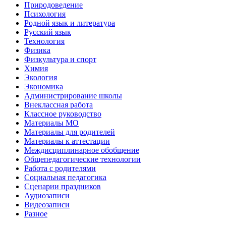
Природоведение
Психология
Родной язык и литература
Русский язык
Технология
Физика
Физкультура и спорт
Химия
Экология
Экономика
Администрирование школы
Внеклассная работа
Классное руководство
Материалы МО
Материалы для родителей
Материалы к аттестации
Междисциплинарное обобщение
Общепедагогические технологии
Работа с родителями
Социальная педагогика
Сценарии праздников
Аудиозаписи
Видеозаписи
Разное