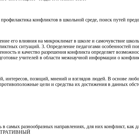
ь: профилактика конфликтов в школьной среде, поиск путей пре
чение его влияния на микроклимат в школе и самочувствие школ
ликтных ситуаций. 3. Определение педагогами особенностей по
вленность и качество разрешения конфликта определяет возможн
дготовке учителей в области межнаучной информации о конфликт
, интересов, позиций, мнений и взглядов людей. В основе люб
противоположные цели и средства их достижения в данных обсто
 в самых разнообразных направлениях, для них конфликт, как дл
ОНСТРАТИВНЫЙ