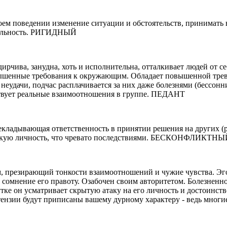
своем поведении изменение ситуации и обстоятельств, принимат
тельность. РИГИДНЫЙ
идирчива, занудна, хоть и исполнительна, отталкивает людей от
вышенные требования к окружающим. Обладает повышенной трев
неудачи, подчас расплачивается за них даже болезнями (бессонн
ствует реальные взаимоотношения в группе. ПЕДАНТ
рекладывающая ответственность в принятии решения на других (
а такую личность, что чревато последствиями. БЕСКОНФЛИКТН
 презирающий тонкости взаимоотношений и чужие чувства. Эгои
од сомнение его правоту. Озабочен своим авторитетом. Болезнен
ке он усматривает скрытую атаку на его личность и достоинств
ензии будут приписаны вашему дурному характеру - ведь многие,