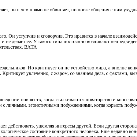
яет, ни в чем прямо не обвиняет, но после общения с ним ухудш
го. Он уступчив и сговорчив. Это нравится в начале взаимодей
у и не делает ее. У такого типа постоянно возникают непредви
оятельствах. ВАТА
дельников. Но критикует он не устройство мира, а вполне конк
. Критикует увлеченно, с жаром, со знанием дела, с фактами, в
введении новшеств, когда сталкиваются новаторство и консерва
и с личными, эгоистичными побуждениями, когда корысть побуж
ет действовать, ущемляя интересы другой. Если другая сторона 
хологическое состояние конкретного человека. Еще недавно кон
 рассматривают конфликт как естественное возникновение наз