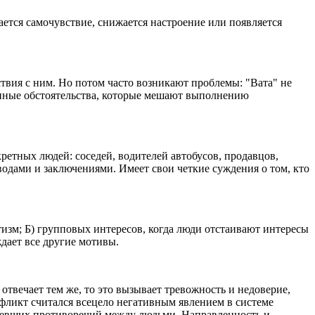
ается самочувствие, снижается настроение или появляется
ствия с ним. Но потом часто возникают проблемы: "Вата" не
денные обстоятельства, которые мешают выполнению
ретных людей: соседей, водителей автобусов, продавцов,
ыводами и заключениями. Имеет свои четкие суждения о том, кто
тизм; Б) групповых интересов, когда люди отстаивают интересы
дает все другие мотивы.
отвечает тем же, то это вызывает тревожность и недоверие,
фликт считался всецело негативным явлением в системе
ревших противоречий между людьми. Направленность и