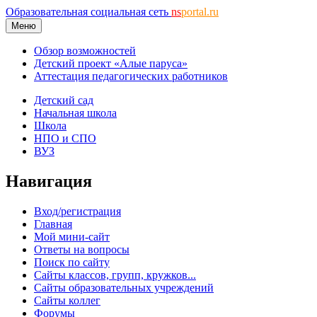
Образовательная социальная сеть
ns
portal.ru
Меню
Обзор возможностей
Детский проект «Алые паруса»
Аттестация педагогических работников
Детский сад
Начальная школа
Школа
НПО и СПО
ВУЗ
Навигация
Вход/регистрация
Главная
Мой мини-сайт
Ответы на вопросы
Поиск по сайту
Сайты классов, групп, кружков...
Сайты образовательных учреждений
Сайты коллег
Форумы