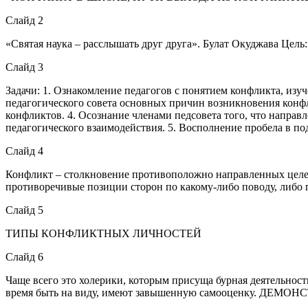
Слайд 2
«Святая наука – расслышать друг друга». Булат Окуджава Цел
Слайд 3
Задачи: 1. Ознакомление педагогов с понятием конфликта, изу
педагогического совета основных причин возникновения конф
конфликтов. 4. Осознание членами педсовета того, что напра
педагогического взаимодействия. 5. Восполнение пробела в по
Слайд 4
Конфликт – столкновение противоположно направленных целей
противоречивые позиции сторон по какому-либо поводу, либо 
Слайд 5
ТИПЫ КОНФЛИКТНЫХ ЛИЧНОСТЕЙ
Слайд 6
Чаще всего это холерики, которым присуща бурная деятельность
время быть на виду, имеют завышенную самооценку. ДЕМ