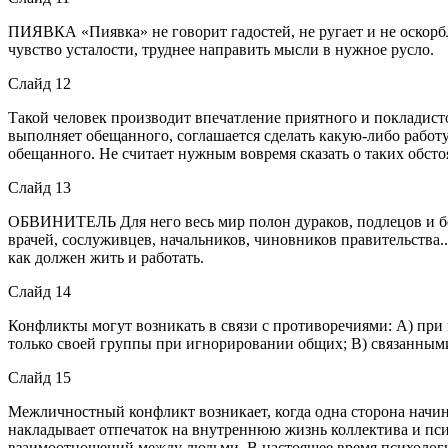
ПИЯВКА «Пиявка» не говорит гадостей, не ругает и не оскорбл
чувство усталости, труднее направить мысли в нужное русло.
Слайд 12
Такой человек производит впечатление приятного и покладисто
выполняет обещанного, соглашается сделать какую-либо работ
обещанного. Не считает нужным вовремя сказать о таких обст
Слайд 13
ОБВИНИТЕЛЬ Для него весь мир полон дураков, подлецов и без
врачей, сослуживцев, начальников, чиновников правительства..
как должен жить и работать.
Слайд 14
Конфликты могут возникать в связи с противоречиями: А) при 
только своей группы при игнорировании общих; В) связанным
Слайд 15
Межличностный конфликт возникает, когда одна сторона начина
накладывает отпечаток на внутреннюю жизнь коллектива и пси
взаимоотношений между людьми. В настоящее время психологи