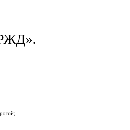
«РЖД».
рогой;