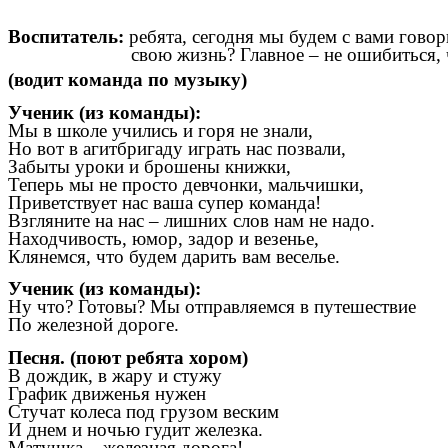
Воспитатель:
ребята, сегодня мы будем с вами говор
свою жизнь? Главное – не ошибиться, ч
(водит команда по музыку)
Ученик (из команды):
Мы в школе учились и горя не знали,
Но вот в агитбригаду играть нас позвали,
Забыты уроки и брошены книжки,
Теперь мы не просто девчонки, мальчишки,
Приветствует нас ваша супер команда!
Взгляните на нас – лишних слов нам не надо.
Находчивость, юмор, задор и везенье,
Клянемся, что будем дарить вам веселье.
Ученик (из команды):
Ну что? Готовы? Мы отправляемся в путешествие
По железной дороге.
Песня. (поют ребята хором)
В дождик, в жару и стужу
График движенья нужен
Стучат колеса под грузом веским
И днем и ночью гудит железка.
Матушка – железная дорога!