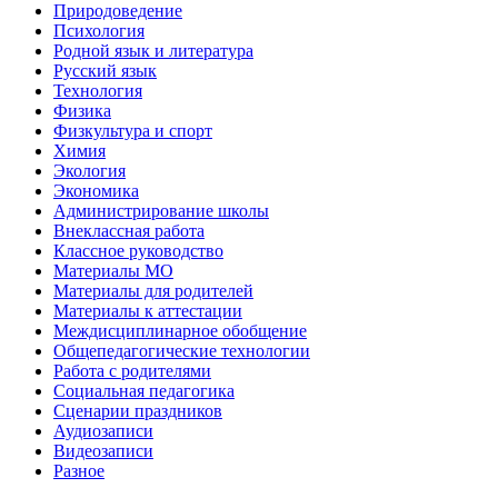
Природоведение
Психология
Родной язык и литература
Русский язык
Технология
Физика
Физкультура и спорт
Химия
Экология
Экономика
Администрирование школы
Внеклассная работа
Классное руководство
Материалы МО
Материалы для родителей
Материалы к аттестации
Междисциплинарное обобщение
Общепедагогические технологии
Работа с родителями
Социальная педагогика
Сценарии праздников
Аудиозаписи
Видеозаписи
Разное