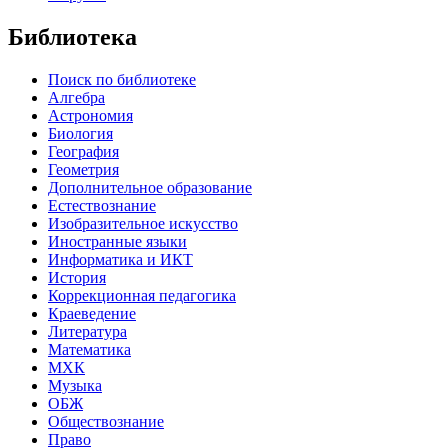
Библиотека
Поиск по библиотеке
Алгебра
Астрономия
Биология
География
Геометрия
Дополнительное образование
Естествознание
Изобразительное искусство
Иностранные языки
Информатика и ИКТ
История
Коррекционная педагогика
Краеведение
Литература
Математика
МХК
Музыка
ОБЖ
Обществознание
Право