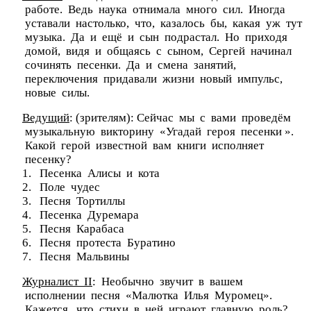
работе. Ведь наука отнимала много сил. Иногда
уставали настолько, что, казалось бы, какая уж тут
музыка. Да и ещё и сын подрастал. Но приходя
домой, видя и общаясь с сыном, Сергей начинал
сочинять песенки. Да и смена занятий,
переключения придавали жизни новый импульс,
новые силы.
Ведущий
: (зрителям): Сейчас мы с вами проведём
музыкальную викторину «Угадай героя песенки ».
Какой герой известной вам книги исполняет
песенку?
1. Песенка Алисы и кота
2. Поле чудес
3. Песня Тортиллы
4. Песенка Дуремара
5. Песня Карабаса
6. Песня протеста Буратино
7. Песня Мальвины
Журналист II
: Необычно звучит в вашем
исполнении песня «Малютка Илья Муромец».
Кажется, что стихи в ней играют главную роль?