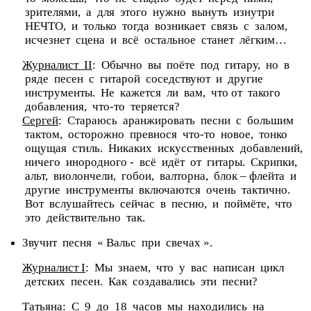
зрителями, а для этого нужно вынуть изнутри
НЕЧТО, и только тогда возникает связь с залом,
исчезнет сцена и всё остальное станет лёгким…
Журналист II
: Обычно вы поёте под гитару, но в
ряде песен с гитарой соседствуют и другие
инструменты. Не кажется ли вам, что от такого
добавления, что-то теряется?
Сергей
: Стараюсь аранжировать песни с большим
тактом, осторожно превнося что-то новое, тонко
ощущая стиль. Никаких искусственных добавлений,
ничего инородного - всё идёт от гитары. Скрипки,
альт, виолончели, гобои, валторна, блок – флейта и
другие инструменты включаются очень тактично.
Вот вслушайтесь сейчас в песню, и поймёте, что
это действительно так.
Звучит песня « Вальс при свечах ».
Журналист I
: Мы знаем, что у вас написан цикл
детских песен. Как создавались эти песни?
Татьяна
: С 9 до 18 часов мы находились на