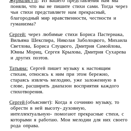
Журналист II
: Из вашего представления нам мы
поняли, что вы не пишите стихи сами. Тогда через
чьи стихи представляете нам прекрасный,
благородный мир нравственности, честности и
гуманизма?
Сергей:
через любимые стихи Бориса Пастернака,
Вильяма Шекспира, Николая Заболоцкого, Михаила
Светлова, Бориса Слуцкого, Дмитрия Самойлова,
Юнны Мориц, Сергея Крылова, Дмитрия Сухарева
и других поэтов.
Татьяна:
Сергей пишет музыку к настоящим
стихам, относясь к ним при этом бережно,
стараясь извлечь мелодию, уже заложенную в
слове, расширить диапазон восприятия каждого
стихотворения.
Сергей
(объясняет): Когда я сочиняю музыку, то
обрести в ней высоту- духовную,
интеллектуальную- помогают прекрасные стихи, с
которыми я работаю. Мои мелодии для них своего
рода оправа.