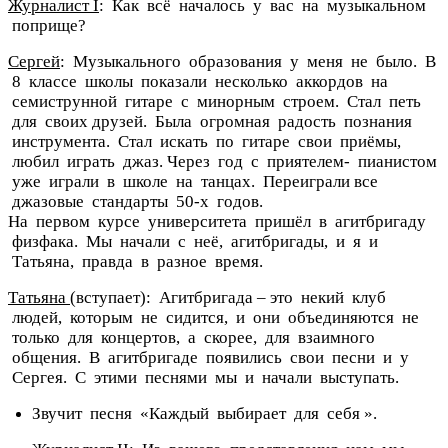
Журналист I
: Как всё началось у вас на музыкальном
поприще?
Сергей
: Музыкального образования у меня не было. В
8 классе школы показали несколько аккордов на
семиструнной гитаре с минорным строем. Стал петь
для своих друзей. Была огромная радость познания
инструмента. Стал искать по гитаре свои приёмы,
любил играть джаз. Через год с приятелем- пианистом
уже играли в школе на танцах. Переиграли все
джазовые стандарты 50-х годов.
На первом курсе университета пришёл в агитбригаду
физфака. Мы начали с неё, агитбригады, и я и
Татьяна, правда в разное время.
Татьяна
(вступает): Агитбригада – это некий клуб
людей, которым не сидится, и они объединяются не
только для концертов, а скорее, для взаимного
общения. В агитбригаде появились свои песни и у
Сергея. С этими песнями мы и начали выступать.
Звучит песня «Каждый выбирает для себя ».