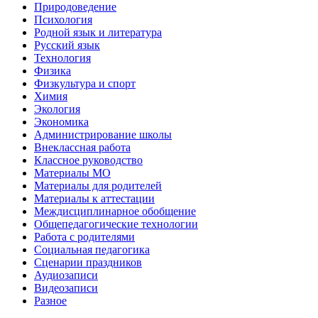
Природоведение
Психология
Родной язык и литература
Русский язык
Технология
Физика
Физкультура и спорт
Химия
Экология
Экономика
Администрирование школы
Внеклассная работа
Классное руководство
Материалы МО
Материалы для родителей
Материалы к аттестации
Междисциплинарное обобщение
Общепедагогические технологии
Работа с родителями
Социальная педагогика
Сценарии праздников
Аудиозаписи
Видеозаписи
Разное