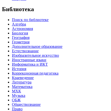
Библиотека
Поиск по библиотеке
Алгебра
Астрономия
Биология
География
Геометрия
Дополнительное образование
Естествознание
Изобразительное искусство
Иностранные языки
Информатика и ИКТ
История
Коррекционная педагогика
Краеведение
Литература
Математика
МХК
Музыка
ОБЖ
Обществознание
Право