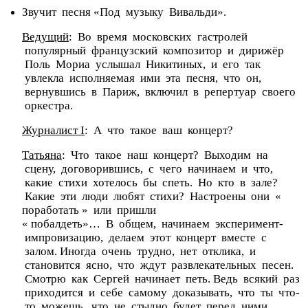
Звучит песня «Под музыку Вивальди».
Ведущий
: Во время московских гастролей
популярный французский композитор и дирижёр
Поль Мориа услышал Никитиных, и его так
увлекла исполняемая ими эта песня, что он,
вернувшись в Париж, включил в репертуар своего
оркестра.
Журналист I
: А что такое ваш концерт?
Татьяна
: Что такое наш концерт? Выходим на
сцену, договорившись, с чего начинаем и что,
какие стихи хотелось бы спеть. Но кто в зале?
Какие эти люди любят стихи? Настроены они «
поработать » или пришли
« побалдеть»… В общем, начинаем эксперимент-
импровизацию, делаем этот концерт вместе с
залом. Иногда очень трудно, нет отклика, и
становится ясно, что ждут развлекательных песен.
Смотрю как Сергей начинает петь. Ведь всякий раз
приходится и себе самому доказывать, что ты что-
то можешь, что не стыдно будет перед ними,