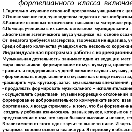
фортепианного класса включает
Тщательно изучение основной программы учащимися с цел
1.
2.Ознокомление под руководством педагога с разнообраз
3.Развитие основных технических навыков на материале уп
4.Помощь ученикам в их самостоятельном музицировании .
5.Воспитание эстетического вкуса учащихся на основе осоз
От педагога требуется мастерство, творческая инициатива,
Среди общего количества учащихся есть несколько коррекц
Индивидуальная программа работы с коррекционн
Музыкальная деятельность занимает одно из ведущих мест 
мира школьников, формирование их муз. культуры, нравствен
- развить и поддерживать у детей желание слушать музыку, 
- формировать представления о музыке как о виде искусства
-расширять муз. кругозор, запас музыкальных впечатлений, 
- продолжать формировать музыкального – исполнительские 
- осуществлять средствами музыки коррекцию отклонений в
формирование доброжелательного коммуникативного взаимо
фортепиано, я всегда стремлюсь к тому, что бы фортепианна
создать у ребенка взаимосвязь разных звуков, которые он
представление о том, что звуки бывают высокие и низкие, «то
В зависимости от этого «до» звучит то выше то ниже. И здес
учащимся хорошо освоена клавиатура. Я перехожу к объясн