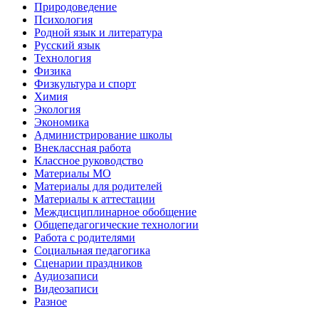
Природоведение
Психология
Родной язык и литература
Русский язык
Технология
Физика
Физкультура и спорт
Химия
Экология
Экономика
Администрирование школы
Внеклассная работа
Классное руководство
Материалы МО
Материалы для родителей
Материалы к аттестации
Междисциплинарное обобщение
Общепедагогические технологии
Работа с родителями
Социальная педагогика
Сценарии праздников
Аудиозаписи
Видеозаписи
Разное