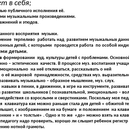
 в себя;
ью публичного исполнения её.
ными музыкальными произведениями.
ражнений и этюдов.
нанного восприятия музыки.
 умение терпеливо работать над развитием музыкальных данн
ионных детей, с которыми проводится работа по особой инд
ыми детьми
.
в формировании худ. культуры детей с проблемами. Основной
но – эстетических качеств. В процессе муз. воспитания учащи
эмоционально на неё откликаться, рассказывать о ней
, о её жанровой принадлежности, средствах муз. выразительн
развивать музыкально – образное мышление, муз. слух.
навыки в пении, в движении, в игре на инструменте, развива
 развитии школьников ( познавательной, эмоционально – вол
действия со взрослыми и сверстниками. Поскольку моя педа
я клавиатура как можно раньше стала для детей « обжитой те
 слышит, с изображением их на бумаге и положением на клав
нкие » и « толстые» . Одно и то же «до» можно взять на клави
ь педагогу надо проверить, хорошо ли слышит ребенок регистр 
ению нотной грамоты.