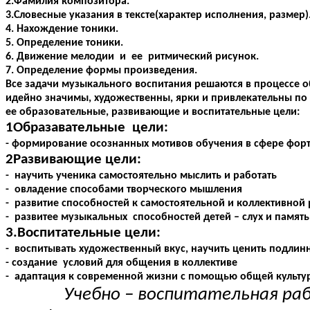
2.Фамилия композитора.
3.Словесные указания в тексте(характер исполнения, размер)
4. Нахождение тоники.
5. Определение тоники.
6. Движение мелодии и ее ритмический рисунок.
7. Определение формы произведения.
Все задачи музыкального воспитания решаются в процессе 
идейно значимы, художественны, ярки и привлекательны п
ее образовательные, развивающие и воспитательные цели:
1Образавательные цели:
- формирование осознанных мотивов обучения в сфере фор
2Развивающие цели:
- научить ученика самостоятельно мыслить и работать
- овладение способами творческого мышления
- развитие способностей к самостоятельной и коллективной
- развитее музыкальных способностей детей – слух и память
3.Воспитательные цели:
- воспитывать художественный вкус, научить ценить подли
- создание условий для общения в коллективе
- адаптация к современной жизни с помощью общей культур
Учебно – воспитательная ра