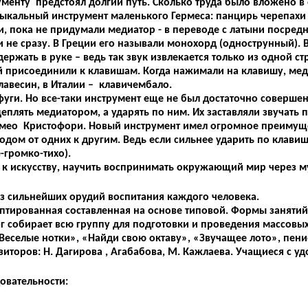
енту предстоял долгий путь. Сколько труда было вложено в 
кальный инструмент маленького Гермеса: панцирь черепахи с
ли, пока не придумали медиатор - в переводе с латыни посред
и не сразу. В Греции его называли монохорд (однострунный). 
держать в руке – ведь так звук извлекается только из одной с
ый присоединили к клавишам. Когда нажимали на клавишу, меди
авесин, в Италии – клавичембало.
 фуги. Но все-таки инструмент еще не был достаточно соверше
е цеплять медиатором, а ударять по ним. Их заставляли звуча
мео Кристофори. Новый инструмент имел огромное преимущес
еходом от одних к другим. Ведь если сильнее ударить по клави
-громко-тихо).
 к искусству, научить воспринимать окружающий мир через м
из сильнейших орудий воспитания каждого человека.
аптированная составленная на основе типовой. Формы занят
 собирает всю группу для подготовки и проведения массовы
Веселые нотки», «Найди свою октаву», «Звучащее лото», пени
торов: Н. Дагирова , Агабабова, М. Кажлаева. Учащиеся с уд
овательности: