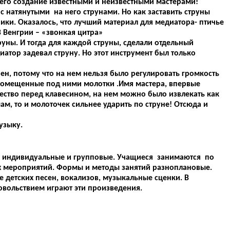
его создание известными и неизвестными мастерами!
 натянутыми на него струнами. Но как заставить струны
ники. Оказалось, что лучший материал для медиатора- птичье
В Венгрии – «звонкая цитра»
труны. И тогда для каждой струны, сделали отдельный
атор задевал струну. Но этот инструмент был только
нен, потому что на нем нельзя было регулировать громкость
ть помещенные под ними молотки .Имя мастера, впервые
тво перед клавесином, на нем можно было извлекать как
шам, то и молоточек сильнее ударить по струне! Отсюда и
узыку.
ий индивидуальные и групповые. Учащиеся занимаются по
х мероприятий. Формы и методы занятий разноплановые.
е детских песен, вокализов, музыкальные сценки. В
овольствием играют эти произведения.