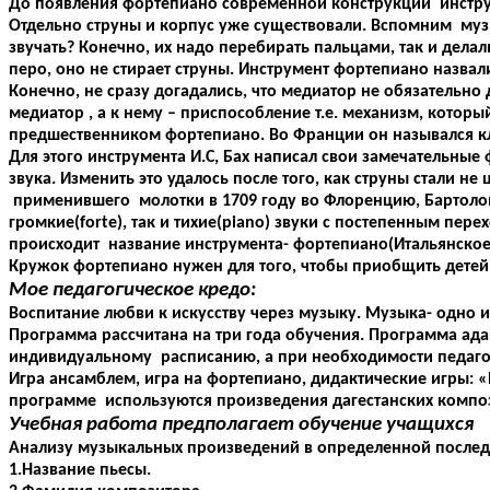
До появления фортепиано современной конструкции инструм
Отдельно струны и корпус уже существовали. Вспомним музы
звучать? Конечно, их надо перебирать пальцами, так и дела
перо, оно не стирает струны. Инструмент фортепиано назвал
Конечно, не сразу догадались, что медиатор не обязательно 
медиатор , а к нему – приспособление т.е. механизм, котор
предшественником фортепиано. Во Франции он назывался кл
Для этого инструмента И.С, Бах написал свои замечательные
звука. Изменить это удалось после того, как струны стали н
применившего молотки в 1709 году во Флоренцию, Бартоло
громкие(forte), так и тихие(piano) звуки с постепенным пер
происходит название инструмента- фортепиано(Итальянское
Кружок фортепиано нужен для того, чтобы приобщить детей
Мое педагогическое кредо:
Воспитание любви к искусству через музыку. Музыка- одно 
Программа рассчитана на три года обучения. Программа ад
индивидуальному расписанию, а при необходимости педагог
Игра ансамблем, игра на фортепиано, дидактические игры: «
программе используются произведения дагестанских компози
Учебная работа предполагает обучение учащихся
Анализу музыкальных произведений в определенной послед
1.Название пьесы.