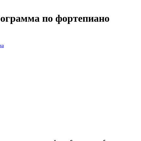
рограмма по фортепиано
на