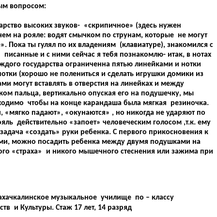
ным вопросом:
арство высоких звуков- «скрипичное» (здесь нужен
чем на рояле: водят смычком по струнам, которые не могут
». Пока ты гулял по их владениям (клавиатуре), знакомился с
и писанные и с ними сейчас я тебя познакомлю- итак, в нотах
каждого государства ограниченна пятью линейками и нотки
отки (хорошо не полениться и сделать игрушки домики из
ми могут вставлять в отверстия на линейках и между
иком пальца, вертикально опуская его на подушечку, мы
ходимо чтобы на конце карандаша была мягкая резиночка.
, «мягко падают», «окунаются» , но никогда не ударяют по
ояль действительно «запоет» человеческим голосом ,т.к. ему
 задача «создать» руки ребенка. С первого прикосновения к
ными, можно посадить ребенка между двумя подушками на
кого «страха» и никого мышечного стеснения или зажима при
ахачкалинское музыкальное училище по – классу
тв и Культуры. Стаж 17 лет, 14 разряд