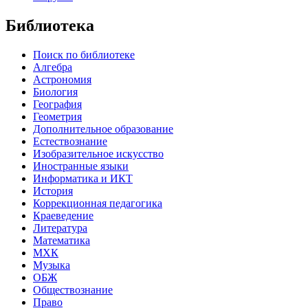
Библиотека
Поиск по библиотеке
Алгебра
Астрономия
Биология
География
Геометрия
Дополнительное образование
Естествознание
Изобразительное искусство
Иностранные языки
Информатика и ИКТ
История
Коррекционная педагогика
Краеведение
Литература
Математика
МХК
Музыка
ОБЖ
Обществознание
Право