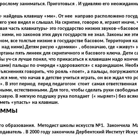
взрослому заниматься. Приготовься . И удивляю его неожидан
ы- найдешь клавишу «ми». От нее направо расположено госуд
го уже видел и слышал. На скрипке, говорю я, играют иначе, 
евая часть клавиатуры- это государство низких звуков-«басовое
 ними, но законов этих двух государств не знал. Законы же эт
чном, все толстые низкие в государстве басовом. Территория 
 над ними).Детям рисую «домики» , обозначаю, где «живут» н
ртаны пять линеек для скрипичного и басового ключа. Дети са
бы уч-ся лучше понял, что прикасаться к клавишам надо конч
ками) пальцы по очереди «здороваются» с карандашом. Необ
ъяснениях говорить, что рояль «поет», а пальцы, погружаются
 мне, что начав в детстве учиться играть, он все ждал что р
ю». В этот период перед педагогом стоит самая ответственная
дными, естественными. Для того, чтобы сделать руки свобод
равую. В мягкую подушку рука попадает (« ныряет») без вся
меть «упасть» на клавиши.
раммы
го образования. Методист школы искусств №1. Закончила М
аватель . В 2000 году закончила Дербентский Институт Искусс