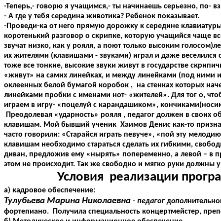
-Теперь,- говорю я учащимся,- ты начинаешь серьезно, по- 
- А где у тебя середина животика? Ребенок показывает.
-Проведи-ка от него прямую дорожку к середине клавиатур
коротенький разговор о скрипке, которую учащийся чаще все
звучат низко, как у рояля, а поют только высоким голосом)л
их жителями (клавишами - звуками) играл и даже веселился с
тоже все тонкие, высокие звуки живут в государстве скрипи
«живут» на самих линейках, и между линейками (под ними и
оклеенных белой бумагой коробок , на стенках которых наче
линейками пробки с именами нот- «жителей». Для тог о, что
играем в игру- «поцелуй с карандашиком», кончиками(носи
Преодолевая «ударность» рояля , педагог должен в своих об
клавишам. Мой бывший ученик Хаимов Денис как-то признался
часто говорили: «Старайся играть певуче», «пой эту мелоди
клавишам необходимо стараться сделать их гибкими, свобо
диван, предложив ему «нырять» попеременно, а левой – в п
этом не происходит. Так же свободно и мягко руки должны у
Условия реализации прог
а) кадровое обеспечение:
Тулубьева Марина Николаевна
- педагог допол
нительно
фортепиано. Получила специальность концертмейстер, препод