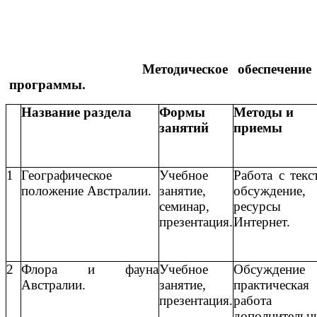
Методическое обеспечение
программы.
Название раздела
Формы
Методы и
занятий
приемы
1
Географическое
Учебное
Работа с текс
положение Австралии.
занятие,
обсуждение,
семинар,
ресурсы
презентация.
Интернет.
2
Флора и фауна
Учебное
Обсуждение
Австралии.
занятие,
практическая
презентация.
работа
дополнитель