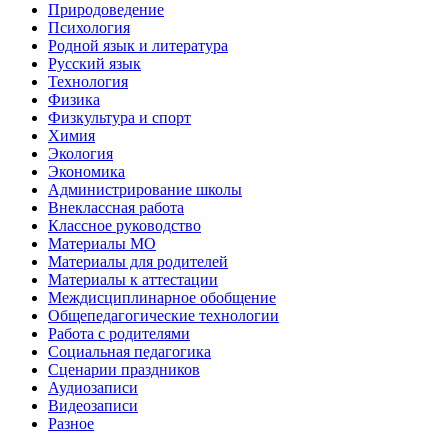
Природоведение
Психология
Родной язык и литература
Русский язык
Технология
Физика
Физкультура и спорт
Химия
Экология
Экономика
Администрирование школы
Внеклассная работа
Классное руководство
Материалы МО
Материалы для родителей
Материалы к аттестации
Междисциплинарное обобщение
Общепедагогические технологии
Работа с родителями
Социальная педагогика
Сценарии праздников
Аудиозаписи
Видеозаписи
Разное