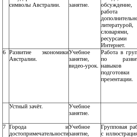
символы Австралии.
занятие.
обсуждение,
работа
дополнительн
литературой,
словарями,
ресурсами
Интернет.
6
Развитие экономики
Учебное
Работа в гру
Австралии.
занятие,
по разви
видео-урок.
навыков
подготовк
презентации.
Устный зачёт.
Учебное
занятие.
7
Города и
Учебное
Групповая ра
достопримечательности
занятие,
с иллюстраци