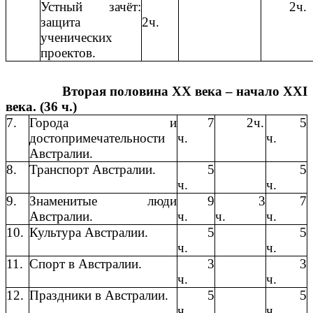
Устный зачёт:
2ч.
защита
2ч.
ученических
проектов.
Вторая половина XX века – начало XXI
века. (36 ч.)
7.
Города и
7
2ч.
5
достопримечательности
ч.
ч.
Австралии.
8.
Транспорт Австралии.
5
5
ч.
ч.
9.
Знаменитые люди
9
3
7
Австралии.
ч.
ч.
ч.
10.
Культура Австралии.
5
5
ч.
ч.
11.
Спорт в Австралии.
3
3
ч.
ч.
12.
Праздники в Австралии.
5
5
ч.
ч.