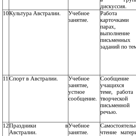
дискуссия.
10
Культура Австралии.
Учебное
Работа
занятие.
карточкам
парах,
выполнение
письменных
заданий по те
11
Спорт в Австралии.
Учебное
Сообщение
занятие,
учащихся
устное
теме, работа
сообщение.
творческой
письменной
речью.
12
Праздники в
Учебное
Самостоятель
Австралии.
занятие.
чтение матер