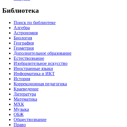
Библиотека
Поиск по библиотеке
Алгебра
Астрономия
Биология
География
Геометрия
Дополнительное образование
Естествознание
Изобразительное искусство
Иностранные языки
Информатика и ИКТ
История
Коррекционная педагогика
Краеведение
Литература
Математика
МХК
Музыка
ОБЖ
Обществознание
Право