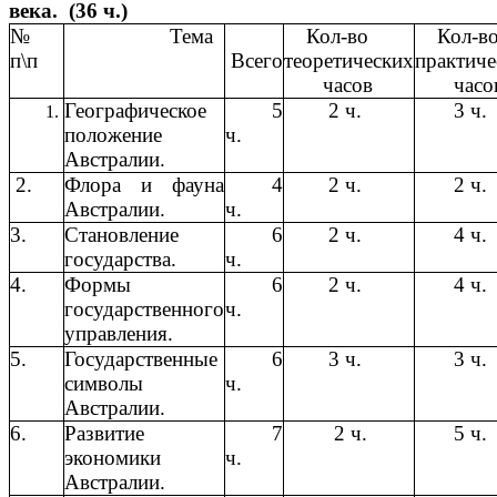
века. (36 ч.)
№
Тема
Кол-во
Кол-в
п\п
Всего
теоретических
практиче
часов
часо
Географическое
5
2 ч.
3 ч.
положение
ч.
Австралии.
2.
Флора и фауна
4
2 ч.
2 ч.
Австралии.
ч.
3.
Становление
6
2 ч.
4 ч.
государства.
ч.
4.
Формы
6
2 ч.
4 ч.
государственного
ч.
управления.
5.
Государственные
6
3 ч.
3 ч.
символы
ч.
Австралии.
6.
Развитие
7
2 ч.
5 ч.
экономики
ч.
Австралии.