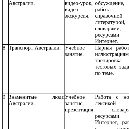
Австралии.
видео-урок,
обсуждение,
видео
работа 
экскурсия.
справочной
литературой,
словарями,
ресурсами
Интернет.
8
Транспорт Австралии.
Учебное
Парная рабо
занятие.
иллюстрациям
тренировка
тестовых зад
по теме.
9
Знаменитые люди
Учебное
Работа с но
Австралии.
занятие,
лексико
презентация.
словаря
ресурсами
Интернет, ра
в групп