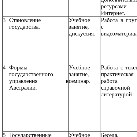
ресурсами
Интернет.
3
Становление
Учебное
Работа в гру
государства.
занятие,
с
дискуссия.
видеоматериа
4
Формы
Учебное
Работа с текс
государственного
занятие,
практическая
управления в
семинар.
работа 
Австралии.
справочной
литературой.
5
Государственные
Учебное
Беседа,