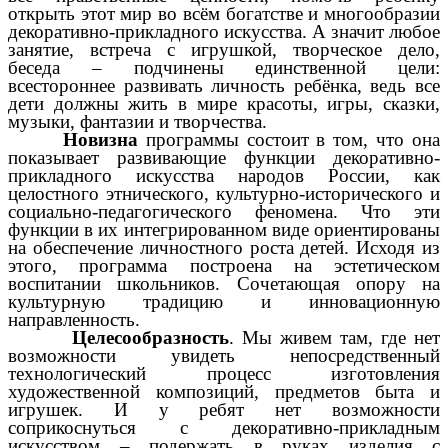
открыть этот мир во всём богатстве и многообразии
декоративно-прикладного искусства. А значит любое
занятие, встреча с игрушкой, творческое дело,
беседа – подчинены единственной цели:
всестороннее развивать личность ребёнка, ведь все
дети должны жить в мире красоты, игры, сказки,
музыки, фантазии и творчества.
Новизна
программы состоит в том, что она
показывает развивающие функции декоративно-
прикладного искусства народов России, как
целостного этнического, культурно-исторического и
социально-педагогического феномена. Что эти
функции в их интегрированном виде ориентированы
на обеспечение личностного роста детей. Исходя из
этого, программа построена на эстетическом
воспитании школьников. Сочетающая опору на
культурную традицию и инновационную
направленность.
Целесообразность
. Мы живем там, где нет
возможности увидеть непосредственный
технологический процесс изготовления
художественной композиций, предметов быта и
игрушек. И у ребят нет возможности
соприкоснуться с декоративно-прикладным
искусством – подержать в руках изделия с