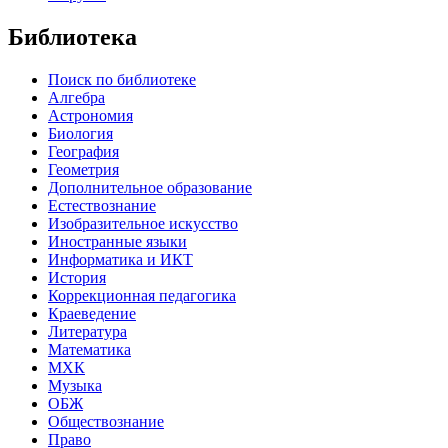
Библиотека
Поиск по библиотеке
Алгебра
Астрономия
Биология
География
Геометрия
Дополнительное образование
Естествознание
Изобразительное искусство
Иностранные языки
Информатика и ИКТ
История
Коррекционная педагогика
Краеведение
Литература
Математика
МХК
Музыка
ОБЖ
Обществознание
Право