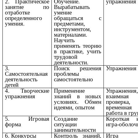
2. Практическое
Обучение.
упражнения
занятие по
Вырабатывать
отработке
умение
определенного
обращаться с
умения.
предметами,
инструментом,
материалами.
Научить
применять теорию
в практике, учить
трудовой
деятельности.
3.
Поиск решения
Упражнения
Самостоятельная
проблемы
деятельность
самостоятельно
детей
4. Творческие
Применение
Упражнения
упражнения
знаний в новых
взаимная
условиях. Обмен
проверка,
идеями, опытом
временная
работа в гр
5. Игровая
Создание
Короткая и
форма
ситуации
игра-оболоч
занимательности
6. Конкурсы
Контроль знаний,
Игра