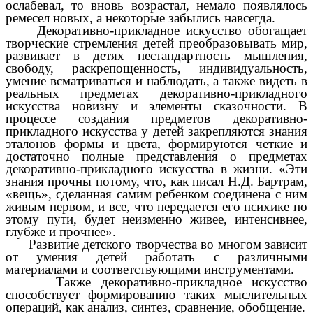
ослабевал, то вновь возрастал, немало появлялось
ремесел новых, а некоторые забылись навсегда.
Декоративно-прикладное искусство обогащает
творческие стремления детей преобразовывать мир,
развивает в детях нестандартность мышления,
свободу, раскрепощенность, индивидуальность,
умение всматриваться и наблюдать, а также видеть в
реальных предметах декоративно-прикладного
искусства новизну и элементы сказочности. В
процессе создания предметов декоративно-
прикладного искусства у детей закрепляются знания
эталонов формы и цвета, формируются четкие и
достаточно полные представления о предметах
декоративно-прикладного искусства в жизни. «Эти
знания прочны потому, что, как писал Н.Д. Бартрам,
«вещь», сделанная самим ребенком соединена с ним
живым нервом, и все, что передается его психике по
этому пути, будет неизменно живее, интенсивнее,
глубже и прочнее».
Развитие детского творчества во многом зависит
от умения детей работать с различными
материалами и соответствующими инструментами.
Также декоративно-прикладное искусство
способствует формированию таких мыслительных
операций, как анализ, синтез, сравнение, обобщение.