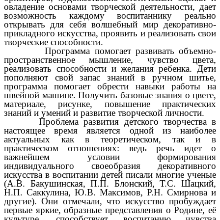
овладение основами творческой деятельности, дает
возможность каждому воспитаннику реально
открывать для себя волшебный мир декоративно-
прикладного искусства, проявить и реализовать свои
творческие способности.
Программа помогает развивать объемно-
пространственное мышление, чувство цвета,
реализовать способности и желания ребенка. Дети
пополняют свой запас знаний в ручном шитье,
программа помогает обрести навыки работы на
швейной машине. Получить базовые знания о цвете,
материале, рисунке, повышение практических
знаний и умений и развитие творческой личности.
Проблема развития детского творчества в
настоящее время является одной из наиболее
актуальных как в теоретическом, так и в
практическом отношениях: ведь речь идет о
важнейшем условии формирования
индивидуального своеобразия декоративного
искусства в воспитании детей писали многие ученые
(А.В. Бакушинская, П.П. Блонский, Т.С. Шацкий,
Н.П. Саккулина, Ю.В. Максимов, Р.Н. Смирнова и
другие). Они отмечали, что искусство пробуждает
первые яркие, образные представления о Родине, её
культуре, способствует воспитанию чувства