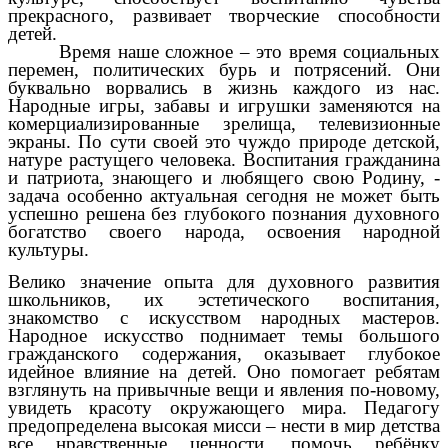
прекрасного, развивает творческие способности
детей.
Время наше сложное – это время социальных
перемен, политических бурь и потрясений. Они
буквально ворвались в жизнь каждого из нас.
Народные игры, забавы и игрушки заменяются на
комерциализированные зрелища, телевизионные
экраны. По сути своей это чуждо природе детской,
натуре растущего человека. Воспитания гражданина
и патриота, знающего и любящего свою Родину, -
задача особенно актуальная сегодня не может быть
успешно решена без глубокого познания духовного
богатство своего народа, освоения народной
культуры.
Велико значение опыта для духовного развития
школьников, их эстетического воспитания,
знакомство с искусством народных мастеров.
Народное искусство поднимает темы большого
гражданского содержания, оказывает глубокое
идейное влияние на детей. Оно помогает ребятам
взглянуть на привычные вещи и явления по-новому,
увидеть красоту окружающего мира. Педагогу
предопределена высокая мисси – нести в мир детства
все нравственные ценности, помочь ребёнку