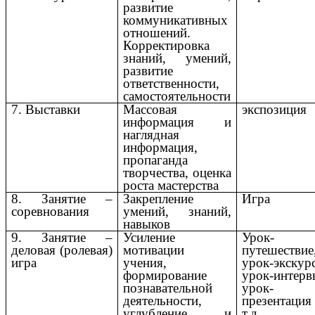
развитие
коммуникативных
отношений.
Корректировка
знаний, умений,
развитие
ответственности,
самостоятельности
7. Выставки
Массовая
экспозиция
информация и
наглядная
информация,
пропаганда
творчества, оценка
роста мастерства
8. Занятие –
Закрепление
Игра
соревнования
умений, знаний,
навыков
9. Занятие –
Усиление
Урок-
деловая (ролевая)
мотивации
путешествие
игра
учения,
урок-экскур
формирование
урок-интерв
познавательной
урок-
деятельности,
презентац
углубление и
т.д.