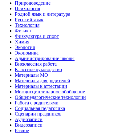
Природоведение
Психология
Родной язык и литература
Русский язык
Технология
Физика
Физкультура и спорт
Химия
Экология
Экономика
Администрирование школы
Внеклассная работа
Классное руководство
Материалы МО
Материалы для родителей
Материалы к аттестации
Междисциплинарное обобщение
Общепедагогические технологии
Работа с родителями
Социальная педагогика
Сценарии праздников
Аудиозаписи
Видеозаписи
Разное