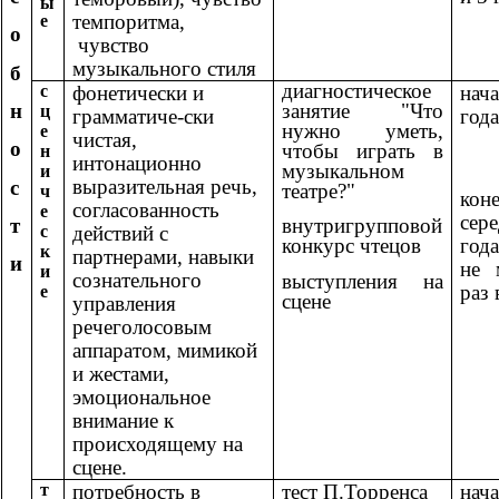
ы
темпоритма,
е
о
чувство
музыкального стиля
б
диагностическое
с
фонетически и
на
н
занятие "Что
ц
грамматиче-ски
года
нужно уметь,
е
чистая,
о
чтобы играть в
н
интонационно
музыкальном
и
выразительная речь,
с
театре?"
ч
коне
согласованность
е
сер
т
внутригрупповой
с
действий с
года
конкурс чтецов
к
партнерами, навыки
и
не 
и
сознательного
выступления на
раз 
е
сцене
управления
речеголосовым
аппаратом, мимикой
и жестами,
эмоциональное
внимание к
происходящему на
сцене.
т
потребность в
тест П.Торренса
на