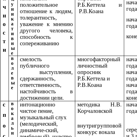
на
у
положительное
Р.Б.Кеттела и
ч
года
н
отношение к людям,
Р.В.Коана
и
н
толерантность,
на
к
о
уважение к мнению
а
года
т
другого человека,
с
и
коне
способность к
в
т
сопереживанию
н
ы
и
е
в
смелость
многофакторный
на
о
публичного
личностный
года
л
выступления,
опросник
на
е
в
сдержанность,
Р.Б.Кеттела и
года
ы
ответственность,
Р.В.Коана
на
е
настойчивость в
года
достижении цели.
коне
в
с
интонационно
методика Н.В.
на
о
чистое пение,
Корчаловской
года
к
п
музыкальный слух
а
л
(мелодический,
о
внутригрупповой
ь
сер
динамиче-ский,
конкурс вокала
н
с
и 3 
тембровый), чувство