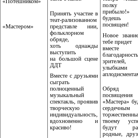
«Потешником»
полку
прибыло!» 
Принять участие в
будешь
теат-рализованном
посвящен!
«Мастером»
представле нии,
фольклорном
Новое звани
обряде,
тебе придет
хоть однажды
вместе
выступить
благодарност
на большой сцене
зрителей, 
ДДТ
улыбками
аплодисмента
Вместе с друзьями
сыграть
полноценный
Обряд
музыкальный
посвящения
спектакль, проявив
«Мастера» бу
творческую
сердечным
индивидуальность,
торжественны
вдохновенно и
твоему усп
красиво!
будут ра
родные, друз