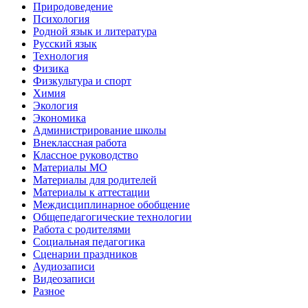
Природоведение
Психология
Родной язык и литература
Русский язык
Технология
Физика
Физкультура и спорт
Химия
Экология
Экономика
Администрирование школы
Внеклассная работа
Классное руководство
Материалы МО
Материалы для родителей
Материалы к аттестации
Междисциплинарное обобщение
Общепедагогические технологии
Работа с родителями
Социальная педагогика
Сценарии праздников
Аудиозаписи
Видеозаписи
Разное