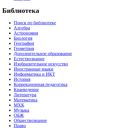
Библиотека
Поиск по библиотеке
Алгебра
Астрономия
Биология
География
Геометрия
Дополнительное образование
Естествознание
Изобразительное искусство
Иностранные языки
Информатика и ИКТ
История
Коррекционная педагогика
Краеведение
Литература
Математика
МХК
Музыка
ОБЖ
Обществознание
Право