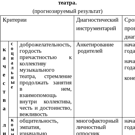
театра.
(прогнозируемый результат)
Критерии
Диагностический
Сро
инструментарий
про
диа
с
доброжелательность,
Анкетирование
на
о
к
гордость
родителей
года
ц
причастностью к
а
и
на
а
коллективу
ч
года
л
музыкального
ь
е
театра, стремление
коне
н
продолжать занятия
ы
с
е
в нем,
т
взаимопомощь
в
внутри коллектива,
честь и достоинство,
а
вежливость
к
общительность,
многофакторный
на
л
о
эмпатия,
личностный
года
м
и
изначально
опросник
м