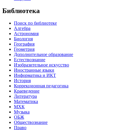
Библиотека
Поиск по библиотеке
Алгебра
Астрономия
Биология
География
Геометрия
Дополнительное образование
Естествознание
Изобразительное искусство
Иностранные языки
Информатика и ИКТ
История
Коррекционная педагогика
Краеведение
Литература
Математика
МХК
Музыка
ОБЖ
Обществознание
Право