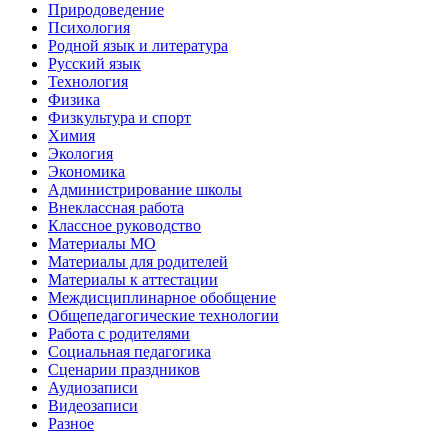
Природоведение
Психология
Родной язык и литература
Русский язык
Технология
Физика
Физкультура и спорт
Химия
Экология
Экономика
Администрирование школы
Внеклассная работа
Классное руководство
Материалы МО
Материалы для родителей
Материалы к аттестации
Междисциплинарное обобщение
Общепедагогические технологии
Работа с родителями
Социальная педагогика
Сценарии праздников
Аудиозаписи
Видеозаписи
Разное