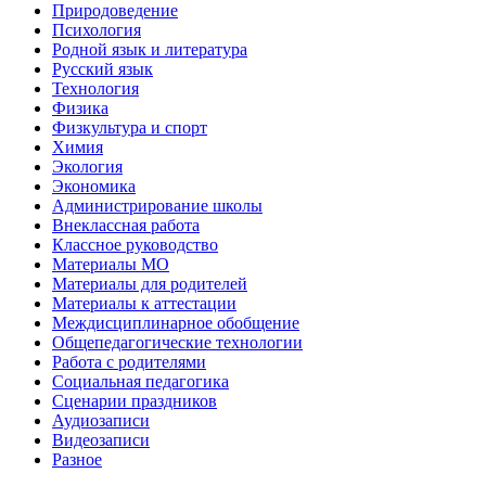
Природоведение
Психология
Родной язык и литература
Русский язык
Технология
Физика
Физкультура и спорт
Химия
Экология
Экономика
Администрирование школы
Внеклассная работа
Классное руководство
Материалы МО
Материалы для родителей
Материалы к аттестации
Междисциплинарное обобщение
Общепедагогические технологии
Работа с родителями
Социальная педагогика
Сценарии праздников
Аудиозаписи
Видеозаписи
Разное