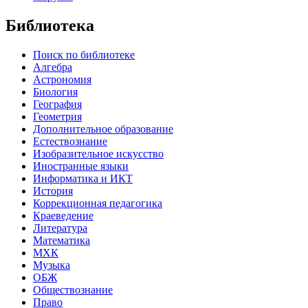
Библиотека
Поиск по библиотеке
Алгебра
Астрономия
Биология
География
Геометрия
Дополнительное образование
Естествознание
Изобразительное искусство
Иностранные языки
Информатика и ИКТ
История
Коррекционная педагогика
Краеведение
Литература
Математика
МХК
Музыка
ОБЖ
Обществознание
Право