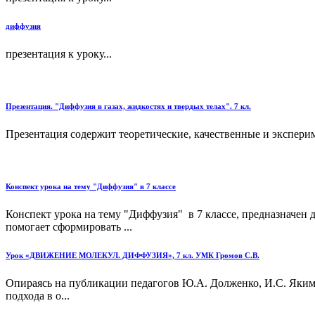
диффузия
презентация к уроку...
Презентация. "Диффузия в газах, жидкостях и твердых телах". 7 кл.
Презентация содержит теоретические, качественные и эксперим
Конспект урока на тему "Диффузия" в 7 классе
Конспект урока на тему "Диффузия" в 7 классе, предназначен 
помогает сформировать ...
Урок «ДВИЖЕНИЕ МОЛЕКУЛ. ДИФФУЗИЯ», 7 кл. УМК Громов С.В.
Опираясь на публикации педагогов Ю.А. Долженко, И.С. Якима
подхода в о...