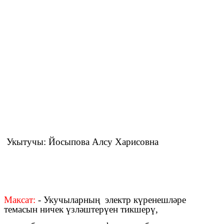
Укытучы: Йосыпова Алсу Харисовна
Максат:
- Укучыларның электр күренешләре
темасын ничек үзләштерүен тикшерү,