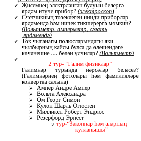
Җисемнең электрланган булуын белергә
ярдәм итүче прибор?
(электроскоп)
Счетчикның төзеклеген нинди приборлар
ярдәмендә һәм ничек тикшерергә мөмкин?
(Вольтметр, амперметр, сәгать
ярдәмендә)
Ток чыганагы полюсларындагы яки
чылбырның кайсы булса да өлешендәге
көчәнешне .... белән үлчиләр?
(Вольтметр)
2 тур- “Галим физиклар”
Галимнәр турында нәрсәләр беләсез?
(Галимнәрнең фотолары һәм фамилияләре
конвертка салына)
Ампер Андре Ампер
Вольта Александра
Ом Георг Симон
Кулон Шарль Огюстен
Милликен Роберт Эндрюс
Резерфорд Эрнест
тур-“Законнар һәм аларның
кулланышы”