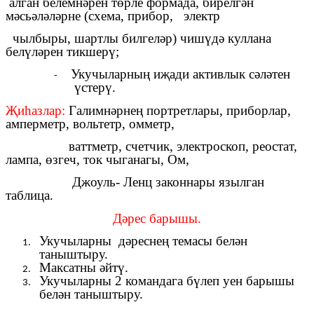
алган белемнәрен төрле формада, бирелгән
мәсьәләләрне (схема, прибор, электр
чылбыры, шартлы билгеләр) чишүдә куллана
белүләрен тикшерү;
Укучыларның иҗади активлык сәләтен
үстерү.
Җиһазлар:
Галимнәрнең портретлары, приборлар,
амперметр, вольтетр, омметр,
ваттметр, счетчик, электроскоп, реостат,
лампа, өзгеч, ток чыганагы, Ом,
Джоуль- Ленц законнары язылган
таблица.
Дәрес барышы.
Укучыларны дәреснең темасы белән
таныштыру.
Максатны әйтү.
Укучыларны 2 командага бүлеп уен барышы
белән таныштыру.