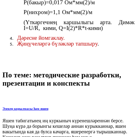
Р(бакыр)=0,017 Ом*мм(2)/м
Р(нихром)=1,1 Ом*мм(2)/м
(Үткәргечнең каршылыгы арта. Димәк
I=U/R, кими, Q=I(2)*R*t-кими)
Дәресне йомгаклау.
Җиңүчеләргә бүләкләр тапшыру
.
По теме: методические разработки,
презентации и конспекты
Электр корылмасы һәм яшен
Яшен табигатьнең иң куркыныч күренешләреннән берсе.
Шуңа күрә дә борынгы кешеләр аннан курыкканнар, яшен
вакытында кая да булса качарга, яшеренергә тырышканнар.