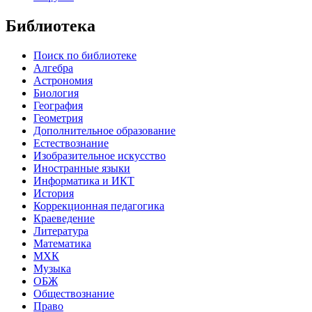
Библиотека
Поиск по библиотеке
Алгебра
Астрономия
Биология
География
Геометрия
Дополнительное образование
Естествознание
Изобразительное искусство
Иностранные языки
Информатика и ИКТ
История
Коррекционная педагогика
Краеведение
Литература
Математика
МХК
Музыка
ОБЖ
Обществознание
Право