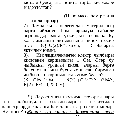
металл булса, аңа резина торба кисәкләре
кидертелгән?
(Пластмасса һәм резина
изоляторлар)
7). Лампа кылы өслегендәге материалның
парга әйләнүе һәм таркалуы сәбәпле
берникадәр вакыт үткәч, кыл нечкәрә. Бу
хәл лампаның яктылыгына ничек тәэсир
итә? (Q=U(2)/R*t-кими, R=pl/s-арта,
яктылык кими).
8). Изоляцияләнмәгән электр чылбыры
кисәгенең каршылыгы 1 Ом. Әгәр бу
чыбыкны урталай кисеп аларны бергә
бөтен озынлыгы буенч чорнасаң, бирелгән
чыбыкның каршылыгы күпме булыр?
(R=p*l/s=1Ом, R(2)=p*l/2*2S=p*l/4S,
R(2)=R/4=0,25 Ом)
9). Дәүләт янгын күзәтчелеге органнары
тиз кабынучан сыеклыкларны полиэтилен
канистрларда сакларга һәм ташырга рөхсәт итмиләр.
Ни өчен? (
Җавап: Полиэтилен- диэлектрик, шуңа