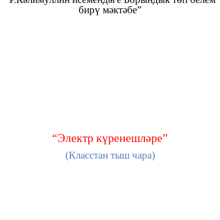
бирү мәктәбе”
“Электр күренешләре”
(Класстан тыш чара)