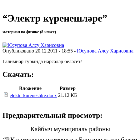
“Электр күренешләре”
материал по физике (8 класс)
Опубликовано 20.12.2011 - 18:55 -
Юсупова Алсу Харисовна
Галимнәр турында нәрсәләр беләсез?
Скачать:
Вложение
Размер
21.12 КБ
elektr_kureneshlre.docx
Предварительный просмотр:
Кайбыч муниципаль районы
“Р.Кәлимуллин исемендәге Борындык төп белем