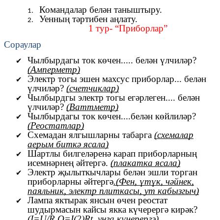
Командалар белән таныштыру.
Уенның тәртибен аңлату.
1 тур- “Приборлар”
Сораулар
Чылбырдагы ток көчен..... белән үлчиләр?
(Амперметр)
Электр тогы эшен махсус приборлар... белән
үлчиләр?
(счетчиклар)
Чылбырдгы электр тогы егәрлеген.... белән
үлчиләр?
(Ваттметр)
Чылбырдагы ток көчен....белән көйлиләр?
(Реостатлар)
Схемадан ялгышларны табарга
(схемалар
аерым биткә ясала)
Шартлы билгеләренә карап приборларның
исемнәрнең әйтергә.
(плакатка ясала)
Электр җылыткычлары белән эшли торган
приборларны әйтергә
.(Фен, үтүк, чәйнек,
паяльник, электр плиткасы, ут кабызгыч)
Лампа яктырак янсын өчен реостат
шудырмасын кайсы якка күчерергә кирәк?
(I=U/R Q=I(2)Rt, уңга күчерергә)