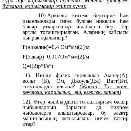
күрә аңа корылмалар туплана. Металл үткәргеч
булганга, корылмалар җиргә күчә).
10).Аркылы кисеме бертөрле һәм
озынлыклары тигез булган никелин һәм
бакыр үткәргечләр чылбырга бер- бер
артлы тоташтырылган. Аларның кайсысы
ныграк җылыныр?
Р(никелин)=0,4 Ом*мм(2)/м
Р(бакыр)=0,017Ом*мм(2)/м
Q=I(2)p*l/s*t
11). Нинди физик зурлыклар Ампер(А),
вольт (В), Ом, Джоуль(Дж) Ватт(Вт),
секундларда үлчәнә?
(Җавап: Ток көче,
көчәнеш, каршылык, эш, егәрлек, вакыт)
12). Әгәр чылбырдагы тоташтыргыч бакыр
чыбыкларның барысын да нихром
чыбыкларга алыштырсалар, бу электр
машинасының яктылыгына ничек тәэсир
итәр?