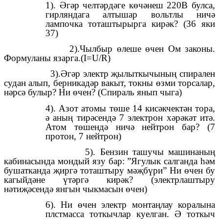
1). Әгәр челтәрдәге көчәнеш 220В булса,
гирляндага алтышар вольтлы ничә
лампочка тоташтырырга кирәк? (36 яки
37)
2).Чылбыр өлеше өчен Ом законы.
Формуланы язарга.(I=U/R)
3).Әгәр электр җылыткычының спирален
судан алып, берникадәр вакыт, токны өзми торсалар,
нәрсә булыр? Ни өчен? (Спираль янып чыга)
4). Азот атомы төше 14 кисәкчектән тора,
ә аның тирәсендә 7 электрон хәрәкәт итә.
Атом төшендә ничә нейтрон бар? (7
протон, 7 нейтрон)
5). Бензин ташучы машинаның
кабинасында мондый язу бар: ”Ягулык салганда һәм
бушатканда җиргә тоташтыру мәҗбүри” Ни өчен бу
кагыйдәне үтәргә кирәк? (электрлаштыру
нәтиҗәсендә янгын чыкмасын өчен)
6). Ни өчен электр монтаңлау коралына
плстмасса тоткычлар куелган. Ә тоткыч