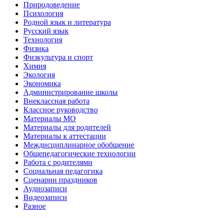
Природоведение
Психология
Родной язык и литература
Русский язык
Технология
Физика
Физкультура и спорт
Химия
Экология
Экономика
Администрирование школы
Внеклассная работа
Классное руководство
Материалы МО
Материалы для родителей
Материалы к аттестации
Междисциплинарное обобщение
Общепедагогические технологии
Работа с родителями
Социальная педагогика
Сценарии праздников
Аудиозаписи
Видеозаписи
Разное