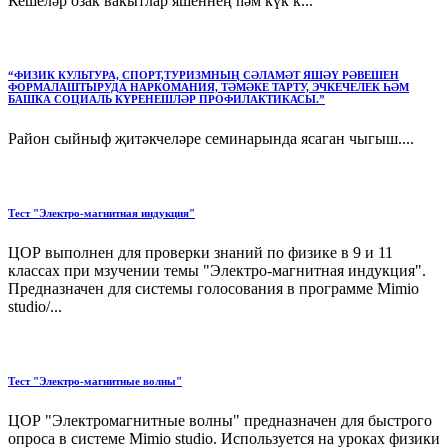
Кешеләр озак вакытлар яшеннең һәм күк к...
“ФИЗИК КУЛЬТУРА, СПОРТ,ТУРИЗМНЫҢ СӘЛАМӘТ ЯШӘҮ РӘВЕШЕН
ФОРМАЛАШТЫРУДА НАРКОМАНИЯ, ТӘМӘКЕ ТАРТУ, ЭЧКЕЧЕЛЕК ҺӘМ
БАШКА СОЦИАЛЬ КҮРЕНЕШЛӘР ПРОФИЛАКТИКАСЫ.”
Район сыйныф җитәкчеләре семинарында ясаган чыгыш....
Тест "Электро-магнитная индукция"
ЦОР выполнен для проверки знаний по физике в 9 и 11
классах при мзучении темы "Электро-магнитная индукция".
Предназначен для системы голосования в программе Mimio
studio/...
Тест "Электро-магнитные волны"
ЦОР "Электромагнитные волны" предназначен для быстрого
опроса в системе Mimio studio. Используется на уроках физики