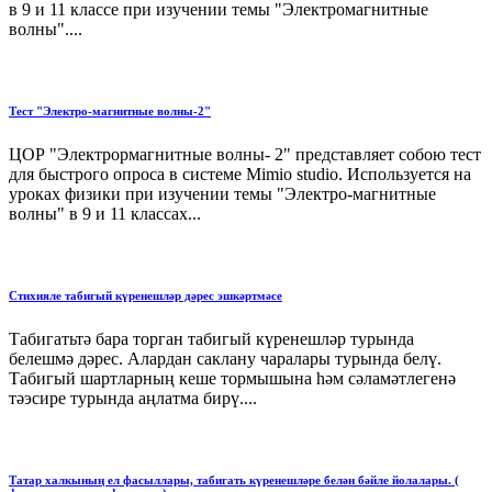
в 9 и 11 классе при изучении темы "Электромагнитные
волны"....
Тест "Электро-магнитные волны-2"
ЦОР "Электрормагнитные волны- 2" представляет собою тест
для быстрого опроса в системе Mimio studio. Используется на
уроках физики при изучении темы "Электро-магнитные
волны" в 9 и 11 классах...
Cтихияле табигый күренешләр дәрес эшкәртмәсе
Табигатьтә бара торган табигый күренешләр турында
белешмә дәрес. Алардан саклану чаралары турында белү.
Табигый шартларның кеше тормышына һәм сәламәтлегенә
тәэсире турында аңлатма бирү....
Татар халкының ел фасыллары, табигать күренешләре белән бәйле йолалары. (