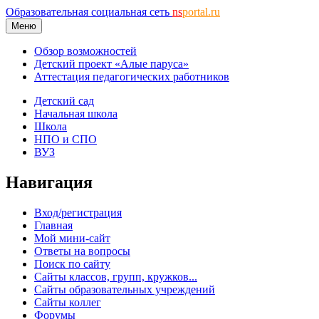
Образовательная социальная сеть
ns
portal.ru
Меню
Обзор возможностей
Детский проект «Алые паруса»
Аттестация педагогических работников
Детский сад
Начальная школа
Школа
НПО и СПО
ВУЗ
Навигация
Вход/регистрация
Главная
Мой мини-сайт
Ответы на вопросы
Поиск по сайту
Сайты классов, групп, кружков...
Сайты образовательных учреждений
Сайты коллег
Форумы