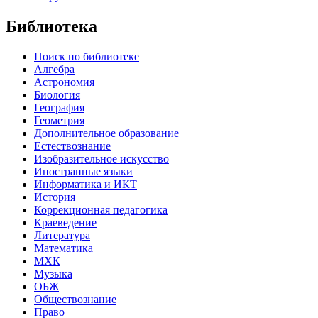
Библиотека
Поиск по библиотеке
Алгебра
Астрономия
Биология
География
Геометрия
Дополнительное образование
Естествознание
Изобразительное искусство
Иностранные языки
Информатика и ИКТ
История
Коррекционная педагогика
Краеведение
Литература
Математика
МХК
Музыка
ОБЖ
Обществознание
Право