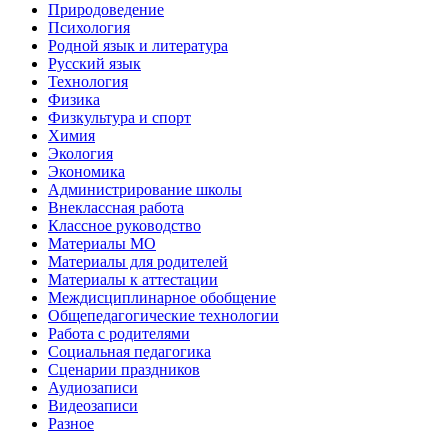
Природоведение
Психология
Родной язык и литература
Русский язык
Технология
Физика
Физкультура и спорт
Химия
Экология
Экономика
Администрирование школы
Внеклассная работа
Классное руководство
Материалы МО
Материалы для родителей
Материалы к аттестации
Междисциплинарное обобщение
Общепедагогические технологии
Работа с родителями
Социальная педагогика
Сценарии праздников
Аудиозаписи
Видеозаписи
Разное