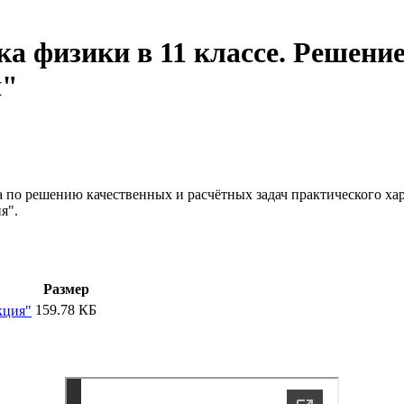
а физики в 11 классе. Решение
я"
о решению качественных и расчётных задач практического харак
я".
Размер
159.78 КБ
кция"