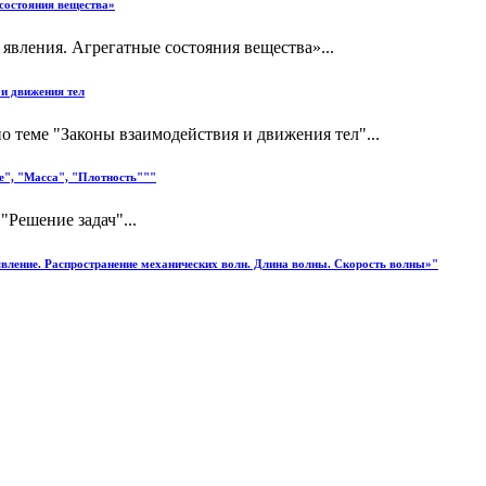
 состояния вещества»
явления. Агрегатные состояния вещества»...
 и движения тел
по теме "Законы взаимодействия и движения тел"...
е", "Масса", "Плотность"""
"Решение задач"...
 явление. Распространение механических волн. Длина волны. Скорость волны»"