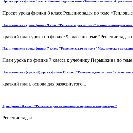
Проект урока физики 8 класс Решение задач по теме «Тепловые явления. Агрегатные
Проект урока физики 8 класс Решение задач по теме «Тепловые 
План-конспект урока физики 9 класс"Решение задач по теме"Законы взаимодействия
краткий план урока по физике 9 класс по теме "Решение задач 
План-конспект урока физики 7 класс "Решение задач по теме "Механическое движени
План урока по физике 7 класса к учебнику Перышкина по теме 
План-конспект (краткий) урока физики 11 класс "Решение задач по теме "«Волновое
краткий план, основа для развернутого...
Урок физики 8 класс "Решение задач на кипение, испарение и конденсацию"
Решение задач...