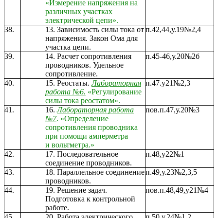
«Измерение напряжения на
различных участках
электрической цепи».
38.
13. Зависимость силы тока от
п.42,44,у.19№2,4
напряжения. Закон Ома для
участка цепи.
39.
14. Расчет сопротивления
п.45-46,у.20№2б
проводников. Удельное
сопротивление.
40.
15. Реостаты.
Лабораторная
п.47.у21№2,3
работа №6.
«Регулирование
силы тока реостатом».
41.
16.
Лабораторная работа
пов.п.47,у.20№3
№7
. «Определение
сопротивления проводника
при помощи амперметра
и
вольтметра.»
42.
17. Последовательное
п.48,у22№1
соединение проводников.
43.
18. Параллельное соединение
п.49,у.23№2,3,5
проводников.
44.
19. Решение задач.
пов.п.48,49,у21№4
Подготовка к контрольной
работе.
45.
20. Работа электрического
п.50.у.24№1,2