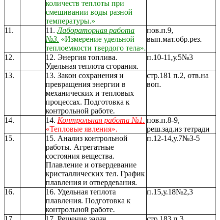
количеств теплоты при
смешивании воды разной
температуры.»
11.
11.
Лабораторная работа
пов.п.9,
№3.
«Измерение удельной
вып.мат.обр.рез.
теплоемкости твердого тела».
12.
12. Энергия топлива.
п.10-11,у.5№3
Удельная теплота сгорания.
13.
13. Закон сохранения и
стр.181 п.2, отв.на
превращения энергии в
воп.
механических и тепловых
процессах. Подготовка к
контрольной работе.
14.
14.
Контрольная работа №1.
пов.п.8-9,
«Тепловые явления».
реш.зад.из тетради
15.
15. Анализ контрольной
п.12-14,у.7№3-5
работы. Агрегатные
состояния вещества.
Плавление и отвердевание
кристаллических тел. График
плавления и отвердевания.
16.
16. Удельная теплота
п.15,у.18№2,3
плавления. Подготовка к
контрольной работе.
17.
17. Решение задач.
стр.183 п.3