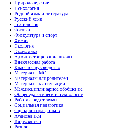
Природоведение
Психология
Родной язык и литература
Русский язык
Технология
Физика
Физкультура и спорт
Химия
Экология
Экономика
Администрирование школы
Внеклассная работа
Классное руководство
Материалы МО
Материалы для родителей
Материалы к аттестации
Междисциплинарное обобщение
Общепедагогические технологии
Работа с родителями
Социальная педагогика
Сценарии праздников
Аудиозаписи
Видеозаписи
Разное