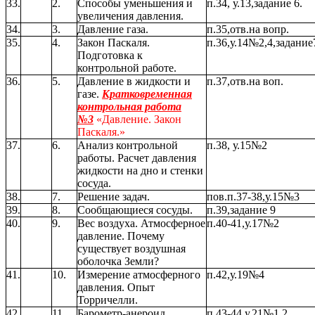
33.
2.
Способы уменьшения и
п.34, у.13,задание 6.
увеличения давления.
34.
3.
Давление газа.
п.35,отв.на вопр.
35.
4.
Закон Паскаля.
п.36,у.14№2,4,задание
Подготовка к
контрольной работе.
36.
5.
Давление в жидкости и
п.37,отв.на воп.
газе.
Кратковременная
контрольная работа
№3
«Давление. Закон
Паскаля.»
37.
6.
Анализ контрольной
п.38, у.15№2
работы. Расчет давления
жидкости на дно и стенки
сосуда.
38.
7.
Решение задач.
пов.п.37-38,у.15№3
39.
8.
Сообщающиеся сосуды.
п.39,задание 9
40.
9.
Вес воздуха. Атмосферное
п.40-41,у.17№2
давление. Почему
существует воздушная
оболочка Земли?
41.
10.
Измерение атмосферного
п.42,у.19№4
давления. Опыт
Торричелли.
42.
11.
Барометр-анероид.
п.43-44,у.21№1,2