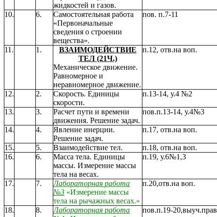
жидкостей и газов.
10.
6.
Самостоятельная работа
пов. п.7-11
«Первоначальные
сведения о строении
вещества».
11.
1.
ВЗАИМОДЕЙСТВИЕ
п.12, отв.на воп.
ТЕЛ (21Ч.)
Механическое движение.
Равномерное и
неравномерное движение.
12.
2.
Скорость. Единицы
п.13-14, у.4 №2
скорости.
13.
3.
Расчет пути и времени
пов.п.13-14, у.4№3
движения. Решение задач.
14.
4.
Явление инерции.
п.17, отв.на воп.
Решение задач.
15.
5.
Взаимодействие тел.
п.18, отв.на воп.
16.
6.
Масса тела. Единицы
п.19, у.6№1,3
массы. Измерение массы
тела на весах.
17.
7.
Лабораторная работа
п.20,отв.на воп.
№3
«Измерение массы
тела на рычажных весах.»
18.
8.
Лабораторная работа
пов.п.19-20,выуч.прав