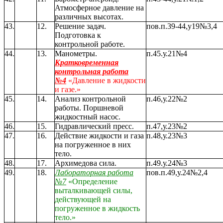
Атмосферное давление на
различных высотах.
43.
12.
Решение задач.
пов.п.39-44,у19№3,4
Подготовка к
контрольной работе.
44.
13.
Манометры.
п.45.у.21№4
Кратковременная
контрольная работа
№4
«Давление в жидкости
и газе.»
45.
14.
Анализ контрольной
п.46,у.22№2
работы. Поршневой
жидкостный насос.
46.
15.
Гидравлический пресс.
п.47,у.23№2
47.
16.
Действие жидкости и газа
п.48,у.23№3
на погруженное в них
тело.
48.
17.
Архимедова сила.
п.49.у.24№3
49.
18.
Лабораторная работа
пов.п.49,у.24№2,4
№7
«Определение
выталкивающей силы,
действующей на
погруженное в жидкость
тело.»