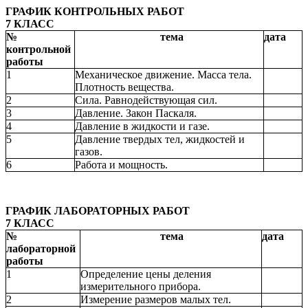
ГРАФИК КОНТРОЛЬНЫХ РАБОТ
7 КЛАСС
№
тема
дата
контрольной
работы
1
Механическое движение. Масса тела.
Плотность вещества.
2
Сила. Равнодействующая сил.
3
Давление. Закон Паскаля.
4
Давление в жидкости и газе.
5
Давление твердых тел, жидкостей и
газов.
6
Работа и мощность.
ГРАФИК ЛАБОРАТОРНЫХ РАБОТ
7 КЛАСС
№
тема
дата
лабораторной
работы
1
Определение цены деления
измерительного прибора.
2
Измерение размеров малых тел.