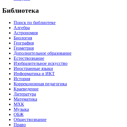
Библиотека
Поиск по библиотеке
Алгебра
Астрономия
Биология
География
Геометрия
Дополнительное образование
Естествознание
Изобразительное искусство
Иностранные языки
Информатика и ИКТ
История
Коррекционная педагогика
Краеведение
Литература
Математика
МХК
Музыка
ОБЖ
Обществознание
Право