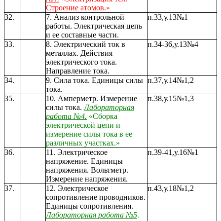
Строение атомов.»
32.
7. Анализ контрольной
п.33,у.13№1
работы. Электрическая цепь
и ее составные части.
33.
8. Электрический ток в
п.34-36,у.13№4
металлах. Действия
электрического тока.
Направление тока.
34.
9. Сила тока. Единицы силы
п.37,у.14№1,2
тока.
35.
10. Амперметр. Измерение
п.38,у.15№1,3
силы тока.
Лабораторная
работа №4.
«Сборка
электрической цепи и
измерение силы тока в ее
различных участках.»
36.
11. Электрическое
п.39-41,у.16№1
напряжение. Единицы
напряжения. Вольтметр.
Измерение напряжения.
37.
12. Электрическое
п.43,у.18№1,2
сопротивление проводников.
Единицы сопротивления.
Лабораторная работа №5
.