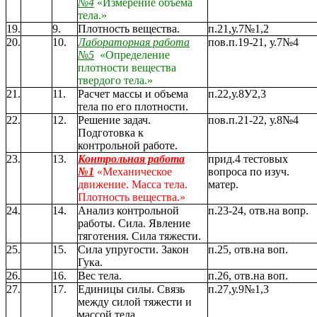
№4
«Измерение объема
тела.»
19.
9.
Плотность вещества.
п.21,у.7№1,2
20.
10.
Лабораторная работа
пов.п.19-21, у.7№4
№5
«Определение
плотности вещества
твердого тела.»
21.
11.
Расчет массы и объема
п.22,у.8У2,3
тела по его плотности.
22.
12.
Решение задач.
пов.п.21-22, у.8№4
Подготовка к
контрольной работе.
23.
13.
Контрольная работа
прид.4 тестовых
№1
«Механическое
вопроса по изуч.
движение. Масса тела.
матер.
Плотность вещества.»
24.
14.
Анализ контрольной
п.23-24, отв.на вопр.
работы. Сила. Явление
тяготения. Сила тяжести.
25.
15.
Сила упругости. Закон
п.25, отв.на воп.
Гука.
26.
16.
Вес тела.
п.26, отв.на воп.
27.
17.
Единицы силы. Связь
п.27,у.9№1,3
между силой тяжести и
массой тела.