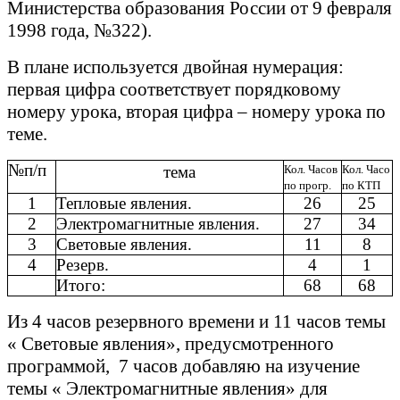
Министерства образования России от 9 февраля
1998 года, №322).
В плане используется двойная нумерация:
первая цифра соответствует порядковому
номеру урока, вторая цифра – номеру урока по
теме.
№п/п
тема
Кол. Часов
Кол. Часо
по прогр.
по КТП
1
Тепловые явления.
26
25
2
Электромагнитные явления.
27
34
3
Световые явления.
11
8
4
Резерв.
4
1
Итого:
68
68
Из 4 часов резервного времени и 11 часов темы
« Световые явления», предусмотренного
программой, 7 часов добавляю на изучение
темы « Электромагнитные явления» для