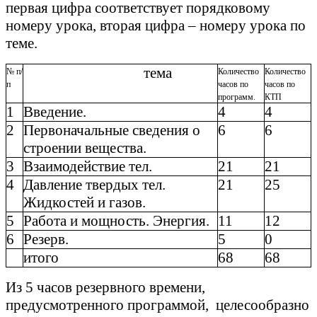
первая цифра соответствует порядковому
номеру урока, вторая цифра – номеру урока по
теме.
тема
№ п/
Количество
Количество
п
часов по
часов по
программ.
КТП
1
Введение.
4
4
2
Первоначальные сведения о
6
6
строении вещества.
3
Взаимодействие тел.
21
21
4
Давление твердых тел.
21
25
Жидкостей и газов.
5
Работа и мощность. Энергия.
11
12
6
Резерв.
5
0
итого
68
68
Из 5 часов резервного времени,
предусмотренного программой, целесообразно