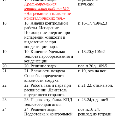
Кратковременная
изуч.сам.
контрольная работа №2.
«Нагревание и плавление
кристаллических тел.»
18.
18. Анализ контрольной
п.16-17, у.9№2,3
работы. Испарение.
Поглощение энергии при
испарении жидкости и
выделение ее при
конденсации пара.
19.
19. Кипение. Удельная
п.18,20,у.10№2
теплота парообразования и
конденсации.
20.
20. Решение задач.
пов.п.20,у.10№5
21.
21. Влажность воздуха.
п.19, отв.на воп.
Способы определения
влажности воздуха.
22.
22. Работа газа и пара при
п.21-22, отв.на воп.
расширении. Двигатель
внутреннего сгорания.
23.
23. Паровая турбина. КПД
п.23-24,задание5
теплового двигателя.
24.
24. Решение задач.
пов.п.16-24,
Подготовка к контрольной
реш.зад.из тетради