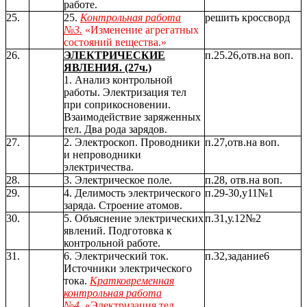
работе.
25.
25.
Контрольная работа
решить кроссворд
№3.
«Изменение агрегатных
состояний вещества.»
26.
ЭЛЕКТРИЧЕСКИЕ
п.25.26,отв.на воп.
ЯВЛЕНИЯ. (27ч.)
1. Анализ контрольной
работы. Электризация тел
при соприкосновении.
Взаимодействие заряженных
тел. Два рода зарядов.
27.
2. Электроскоп. Проводники
п.27,отв.на воп.
и непроводники
электричества.
28.
3. Электрическое поле.
п.28, отв.на воп.
29.
4. Делимость электрического
п.29-30,у11№1
заряда. Строение атомов.
30.
5. Объяснение электрических
п.31,у.12№2
явлений. Подготовка к
контрольной работе.
31.
6. Электрический ток.
п.32,задание6
Источники электрического
тока.
Кратковременная
контрольная работа
№4.
«Электризация тел.