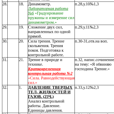
28.
18.
Динамометр.
п.28,у.10№1,3
Лабораторная работа
№6
«Градуирование
пружины и измерение сил
динамометром.»
29.
19.
Сложение двух сил,
п.29,у.11№2,3
направленных по одной
прямой.
30.
20.
Сила трения. Трение
п.30-31,отв.на воп.
скольжения. Трения
покоя. Подготовка к
контрольной работе.
31.
21.
Трение в природе и
п.32, напис.сочинени
технике.
на тему: «Я обвиняю
Кратковременная
господина Трение.»
контрольная работа №2
«Сила. Равнодействующая
сил.»
32.
1.
ДАВЛЕНИЕ ТВЕРДЫХ
п.33,у.12№2,3
ТЕЛ, ЖИДКОСТЕЙ И
ГАЗОВ. (25Ч.)
Анализ контрольной
работы. Давление.
Единицы давления.