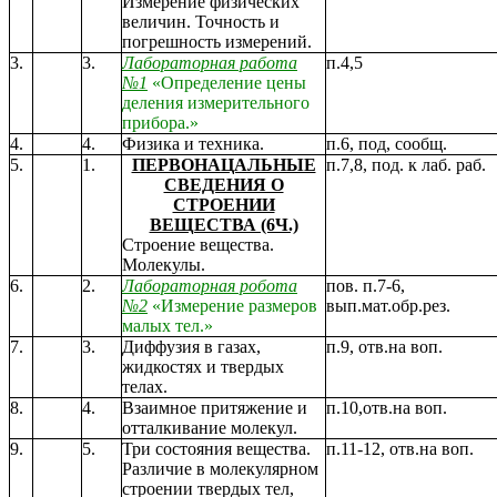
Измерение физических
величин. Точность и
погрешность измерений.
3.
3.
Лабораторная работа
п.4,5
№1
«Определение цены
деления измерительного
прибора.»
4.
4.
Физика и техника.
п.6, под, сообщ.
5.
1.
ПЕРВОНАЦАЛЬНЫЕ
п.7,8, под. к лаб. раб.
СВЕДЕНИЯ О
СТРОЕНИИ
ВЕЩЕСТВА (6Ч.)
Строение вещества.
Молекулы.
6.
2.
Лабораторная робота
пов. п.7-6,
№2
«Измерение размеров
вып.мат.обр.рез.
малых тел.»
7.
3.
Диффузия в газах,
п.9, отв.на воп.
жидкостях и твердых
телах.
8.
4.
Взаимное притяжение и
п.10,отв.на воп.
отталкивание молекул.
9.
5.
Три состояния вещества.
п.11-12, отв.на воп.
Различие в молекулярном
строении твердых тел,