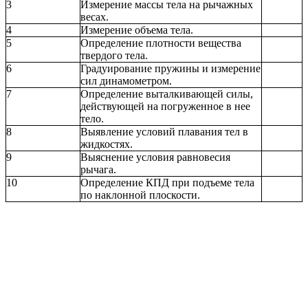
3
Измерение массы тела на рычажных
весах.
4
Измерение объема тела.
5
Определение плотности вещества
твердого тела.
6
Градуирование пружины и измерение
сил динамометром.
7
Определение выталкивающей силы,
действующей на погруженное в нее
тело.
8
Выявление условий плавания тел в
жидкостях.
9
Выяснение условия равновесия
рычага.
10
Определение КПД при подъеме тела
по наклонной плоскости.