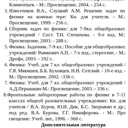
Климентьев. - М.: Просвещение, 2004. - 254 с.
Извозчиков В.А., Слуцкий A.M. Решение задач по
физике на компью тере: Кн. для учителя. - М.:
Просвещение, 1999. - 256 с.
Сборник задач по физике: для 7-9кл. общобразоват.
учрежедний / Сост. Т.Н. Степанова. - 9-е изд. М.:
Просвещение, 2003. - 288 с.
Физика. Задачник. 7-9 кл.: Пособие для общеобразоват.
учреждений/ Рымкевич А.П. - 7-е изд., стереотип. - М.:
Дрофа, 2003. - 192 с.
Физика: Учеб. для 7 кл. общеобразоват. учреждений /
Г.Я. Мякишев, Б.Б. Буховцев, Н.Н. Сотский. - 10-е изд. -
М.: Просвещение, 2002. -336 с.
Физика: Учеб. для 7 кл. общеобразоват. учреждений /
А.Д.Перышкин-М.: Просвещение, 2003. - 336 с.
8.Фронтальные лабораторные работы по физике в 7-11
классах общеоб разовательных учреждениях: Кн. для
учителя / В.А. Буров, Ю.И. Дик, Б.С. Зворыкин и др.;
под ред. В.А. Бурова, Г.Г. Никифорова. - М.: Про
свещение: Учеб. лит., 1996. - 368 с.
Дополнительная литература