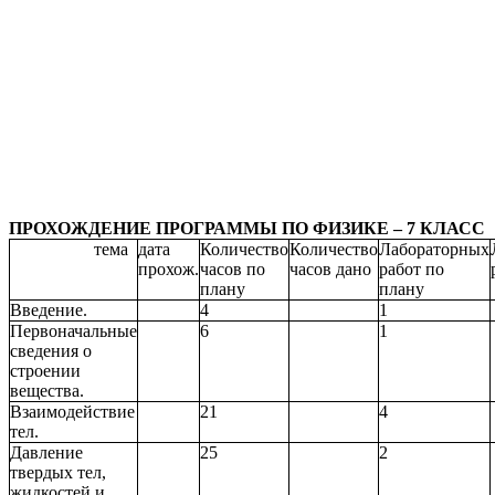
ПРОХОЖДЕНИЕ ПРОГРАММЫ ПО ФИЗИКЕ – 7 КЛАСС
тема
дата
Количество
Количество
Лабораторных
прохож.
часов по
часов дано
работ по
плану
плану
Введение.
4
1
Первоначальные
6
1
сведения о
строении
вещества.
Взаимодействие
21
4
тел.
Давление
25
2
твердых тел,
жидкостей и