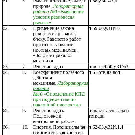
61.
5.
Рычаги в технике, быту и
п.58,у.30№3,4
природе.
Лабораторная
работа №9
«Выяснение
условия равновесия
рычага.»
62.
6.
Применение закона
п.59-60,у.31№5
равновесия рычага к
блоку. Равенство работ
при использовании
простых механизмов.
«Золотое правило»
механики.
63.
7.
Решение задач.
пов.п.59-60,у.31№3
64.
8.
Коэффициент полезного
п.61,отв.на воп.
действия
механизма
.
Лабораторная
работа
№10
«Определение КПД
при подъеме тела по
наклонной плоскости.»
65.
9.
Решение задач.
пов.п.61.реш.зад.из
Подготовка к
тетради
контрольной работе.
66.
10.
Энергия. Потенциальная
п.62-63,у.32№1,4
и кинетическая энергия.