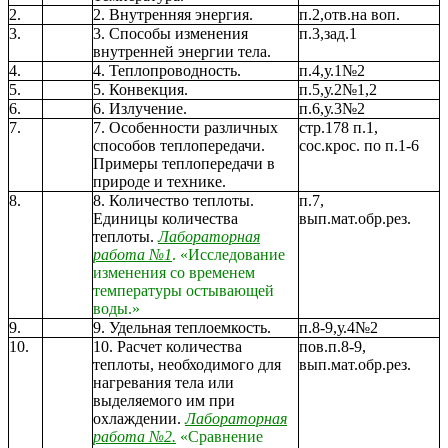
2.
2. Внутренняя энергия.
п.2,отв.на воп.
3.
3. Способы изменения
п.3,зад.1
внутренней энергии тела.
4.
4. Теплопроводность.
п.4,у.1№2
5.
5. Конвекция.
п.5,у.2№1,2
6.
6. Излучение.
п.6,у.3№2
7.
7. Особенности различных
стр.178 п.1,
способов теплопередачи.
сос.крос. по п.1-6
Примеры теплопередачи в
природе и технике.
8.
8. Количество теплоты.
п.7,
Единицы количества
вып.мат.обр.рез.
теплоты.
Лабораторная
работа №1
. «Исследование
изменения со временем
температуры остывающей
воды.»
9.
9. Удельная теплоемкость.
п.8-9,у.4№2
10.
10. Расчет количества
пов.п.8-9,
теплоты, необходимого для
вып.мат.обр.рез.
нагревания тела или
выделяемого им при
охлаждении.
Лабораторная
работа №2.
«Сравнение