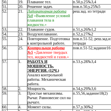
50.
19.
Плавание тел.
п.50,у.25№3,4
51.
20.
Решение задач.
пов.п.50,у.25№5
52.
21.
Лабораторная работа
реш.зад. из тетради
№8
«Выявление условий
плавания тела в
жидкости.»
53.
22.
Плавание судов.
п.51,у.26№1,2
54.
23.
Воздухоплавание.
п.52,у.27№2
55.
24.
Повторение. Подготовка
пов.п.51-52, реш.зад.и
к контрольной работе.
тетради
56.
25.
Контрольная работа
пов.п.51-52,задание16
№5
«Давление твердых
тел, жидкостей и газов.»
57.
1.
РАБОТА И
п.53.у.28№3,4
МОЩНОСТЬ.
ЭНЕРГИЯ. (12Ч.)
Анализ контрольной
работы. Механическая
работа.
58.
2.
Мощность.
п.54,у.29№3,6
59.
3.
Простые механизмы.
п.55,56,задание18(2)
Рычаг. Равновесие сил на
рычаге.
60.
4.
Момент силы.
п.57,у.30№2