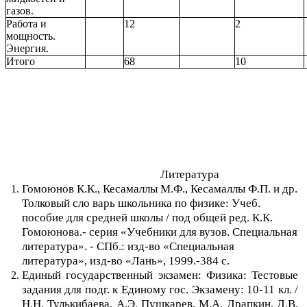
газов.
Работа и
12
2
мощность.
Энергия.
Итого
68
10
Литература
Гомоюнов К.К., Кесамаллы М.Ф., Кесамаллы Ф.П. и др.
Толковый сло варь школьника по физике: Учеб.
пособие для средней школы / под общей ред. К.К.
Гомоюнова.- серия «Учебники для вузов. Специальная
литература». - СПб.: изд-во «Специальная
литература», изд-во «Лань», 1999.-384 с.
Единый государственный экзамен: Физика: Тестовые
задания для подг. к Единому гос. Экзамену: 10-11 кл. /
Н.Н. Тулькибаева, А.Э. Пушкарев, М.А. Драпкин, Д.В.