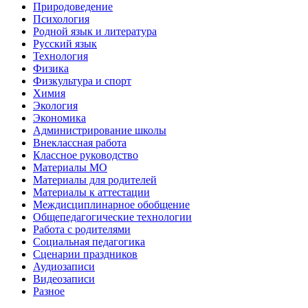
Природоведение
Психология
Родной язык и литература
Русский язык
Технология
Физика
Физкультура и спорт
Химия
Экология
Экономика
Администрирование школы
Внеклассная работа
Классное руководство
Материалы МО
Материалы для родителей
Материалы к аттестации
Междисциплинарное обобщение
Общепедагогические технологии
Работа с родителями
Социальная педагогика
Сценарии праздников
Аудиозаписи
Видеозаписи
Разное