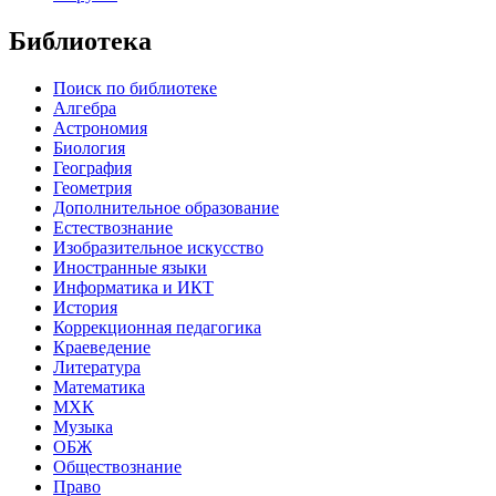
Библиотека
Поиск по библиотеке
Алгебра
Астрономия
Биология
География
Геометрия
Дополнительное образование
Естествознание
Изобразительное искусство
Иностранные языки
Информатика и ИКТ
История
Коррекционная педагогика
Краеведение
Литература
Математика
МХК
Музыка
ОБЖ
Обществознание
Право