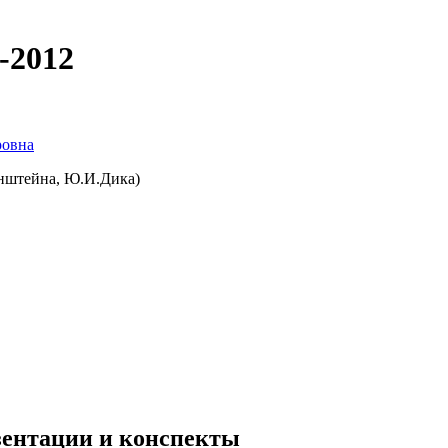
-2012
ровна
енштейна, Ю.И.Дика)
езентации и конспекты