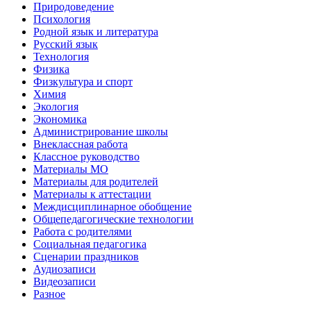
Природоведение
Психология
Родной язык и литература
Русский язык
Технология
Физика
Физкультура и спорт
Химия
Экология
Экономика
Администрирование школы
Внеклассная работа
Классное руководство
Материалы МО
Материалы для родителей
Материалы к аттестации
Междисциплинарное обобщение
Общепедагогические технологии
Работа с родителями
Социальная педагогика
Сценарии праздников
Аудиозаписи
Видеозаписи
Разное