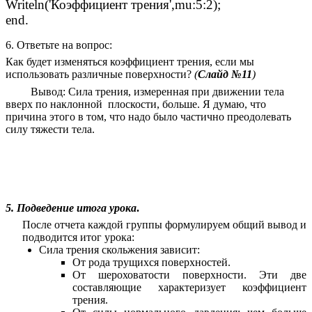
Writeln('Коэффициент трения',mu:5:2);
end.
6. Ответьте на вопрос:
Как будет изменяться коэффициент трения, если мы
использовать различные поверхности?
(
Слайд №11
)
Вывод: Сила трения, измеренная при движении тела
вверх по наклонной плоскости, больше. Я думаю, что
причина этого в том, что надо было частично преодолевать
силу тяжести тела.
5. Подведение итога урока
.
После отчета каждой группы формулируем общий вывод и
подводится итог урока:
Сила трения скольжения зависит:
От рода трущихся поверхностей.
От шероховатости поверхности. Эти две
составляющие характеризует коэффициент
трения.