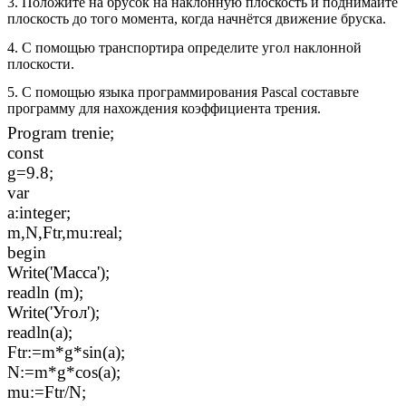
3. Положите на брусок на наклонную плоскость и поднимайте
плоскость до того момента, когда начнётся движение бруска.
4. С помощью транспортира определите угол наклонной
плоскости.
5. С помощью языка программирования Pascal составьте
программу для нахождения коэффициента трения.
Program trenie;
const
g=9.8;
var
a:integer;
m,N,Ftr,mu:real;
begin
Write('Масса');
readln (m);
Write('Угол');
readln(a);
Ftr:=m*g*sin(a);
N:=m*g*cos(a);
mu:=Ftr/N;