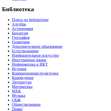
Библиотека
Поиск по библиотеке
Алгебра
Астрономия
Биология
География
Геометрия
Дополнительное образование
Естествознание
Изобразительное искусство
Иностранные языки
Информатика и ИКТ
История
Коррекционная педагогика
Краеведение
Литература
Математика
МХК
Музыка
ОБЖ
Обществознание
Право