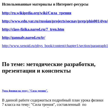
Использованные материалы и Интернет-ресурсы
http://ru.wikipedia.org/wiki/Сила_трения
http://www.edu.yar.ru/russian/projects/socnav/prep/phis001/dyn
http://class-fizika.narod.ru/7_tren.htm
http://gannalv.narod.ru/tr/
http://www.xenoid.ru/phys_book/content/chapter1/section/paragraph1
По теме: методические разработки,
презентации и конспекты
Урок физики на тему: "Сила трения".
В данной работе содержиться подробный план урока физики
7 класса на тему: "Сила трения", составленный по