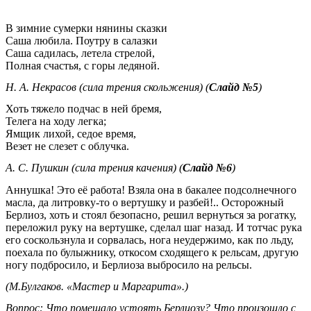
В зимние сумерки нянины сказки
Саша любила. Поутру в салазки
Саша садилась, летела стрелой,
Полная счастья, с горы ледяной.
Н. А. Некрасов (сила трения скольжения) (
Слайд №5
)
Хоть тяжело подчас в ней бремя,
Телега на ходу легка;
Ямщик лихой, седое время,
Везет не слезет с облучка.
А. С. Пушкин (сила трения качения) (
Слайд №6
)
Аннушка! Это её работа! Взяла она в бакалее подсолнечного
масла, да литровку-то о вертушку и разбей!.. Осторожный
Берлиоз, хоть и стоял безопасно, решил вернуться за рогатку,
переложил руку на вертушке, сделал шаг назад. И тотчас рука
его соскользнула и сорвалась, нога неудержимо, как по льду,
поехала по булыжнику, откосом сходящего к рельсам, другую
ногу подбросило, и Берлиоза выбросило на рельсы.
(М.Булгаков. «Мастер и Маргарита».)
Вопрос: Что помешало устоять Берлиозу? Что произошло с