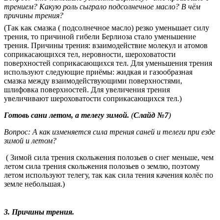
трением? Какую роль сыграло подсолнечное масло? В чём
причины трения?
(Так как смазка ( подсолнечное масло) резко уменьшает силу
трения, то причиной гибели Берлиоза стало уменьшение
трения. Причины трения: взаимодействие молекул и атомов
соприкасающихся тел, неровности, шероховатости
поверхностей соприкасающихся тел. Для уменьшения трения
используют следующие приёмы: жидкая и газообразная
смазка между взаимодействующими поверхностями,
шлифовка поверхностей. Для увеличения трения
увеличивают шероховатости соприкасающихся тел.)
Готовь сани летом, а телегу зимой.
(
Слайд №7
)
Вопрос: А как изменяется сила трения саней и телеги при езде
зимой и летом?
( Зимой сила трения скольжения полозьев о снег меньше, чем
летом сила трения скольжения полозьев о землю, поэтому
летом используют телегу, так как сила тения качения колёс по
земле небольшая.)
3. Причины трения.