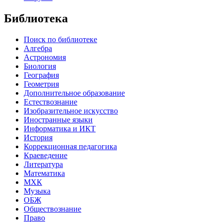
Библиотека
Поиск по библиотеке
Алгебра
Астрономия
Биология
География
Геометрия
Дополнительное образование
Естествознание
Изобразительное искусство
Иностранные языки
Информатика и ИКТ
История
Коррекционная педагогика
Краеведение
Литература
Математика
МХК
Музыка
ОБЖ
Обществознание
Право