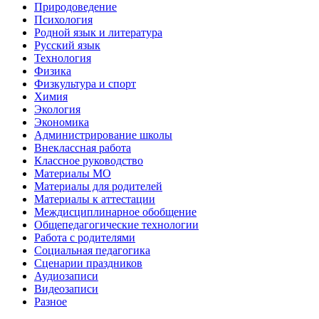
Природоведение
Психология
Родной язык и литература
Русский язык
Технология
Физика
Физкультура и спорт
Химия
Экология
Экономика
Администрирование школы
Внеклассная работа
Классное руководство
Материалы МО
Материалы для родителей
Материалы к аттестации
Междисциплинарное обобщение
Общепедагогические технологии
Работа с родителями
Социальная педагогика
Сценарии праздников
Аудиозаписи
Видеозаписи
Разное