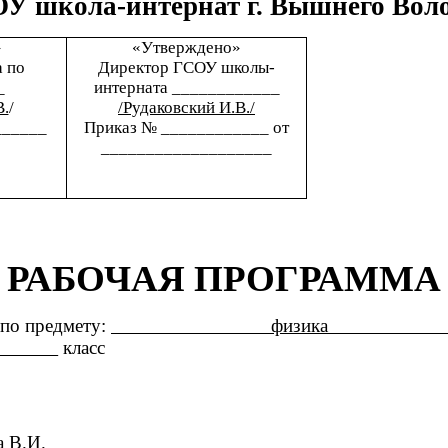
У школа-интернат г. Вышнего Вол
»
«Утверждено»
а по
Директор ГСОУ школы-
_
интерната ____________
В.
/
/Рудаковский И.В./
______
Приказ № ____________ от
___________________
РАБОЧАЯ ПРОГРАММА
по предмету:
физика
8
класс
 В.И.