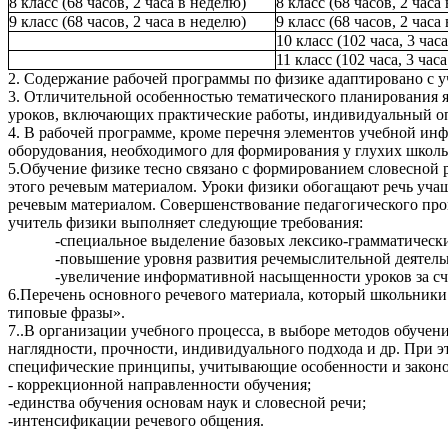
8 класс (68 часов, 2 часа в неделю)
8 класс (68 часов, 2 часа
9 класс (68 часов, 2 часа в неделю)
9 класс (68 часов, 2 часа
10 класс (102 часа, 3 час
11 класс (102 часа, 3 час
2. Содержание рабочей программы по физике адаптировано с у
3. Отличительной особенностью тематического планирования яв
уроков, включающих практические работы, индивидуальный опр
4. В рабочей программе, кроме перечня элементов учебной ин
оборудования, необходимого для формирования у глухих школ
5.Обучение физике тесно связано с формированием словесной 
этого речевым материалом. Уроки физики обогащают речь учащ
речевым материалом. Совершенствование педагогического проц
учитель физики выполняет следующие требования:
-специальное выделение базовых лексико-грамматическ
-повышение уровня развития речемыслительной деятель
-увеличение информативной насыщенности уроков за сч
6.Перечень основного речевого материала, который школьники
типовые фразы».
7..В организации учебного процесса, в выборе методов обучен
наглядности, прочности, индивидуального подхода и др. При эт
специфические принципы, учитывающие особенности и законо
- коррекционной направленности обучения;
-единства обучения основам наук и словесной речи;
-интенсификации речевого общения.