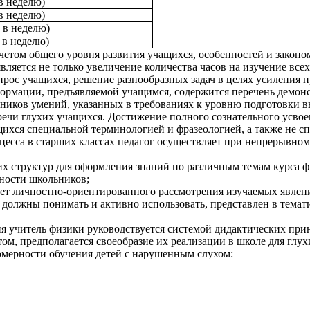
 в неделю)
 в неделю)
а в неделю)
а в неделю)
четом общего уровня развития учащихся, особенностей и законо
ляется не только увеличение количества часов на изучение всех
ос учащихся, решение разнообразных задач в целях усиления п
формации, предъявляемой учащимся, содержится перечень демон
ьников умений, указанных в требованиях к уровню подготовки 
речи глухих учащихся. Достижение полного сознательного усво
ихся специальной терминологией и фразеологией, а также не с
есса в старших классах педагог осуществляет при непрерывном
их структур для оформления знаний по различным темам курса ф
ности школьников;
ет личностно-ориентированного рассмотрения изучаемых явлен
 должны понимать и активно использовать, представлен в тема
ия учитель физики руководствуется системой дидактических прин
ом, предполагается своеобразие их реализации в школе для глух
мерности обучения детей с нарушенным слухом: