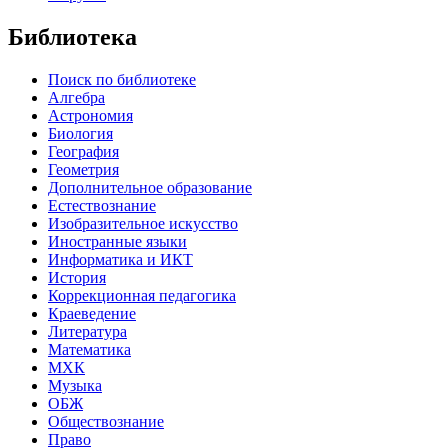
Библиотека
Поиск по библиотеке
Алгебра
Астрономия
Биология
География
Геометрия
Дополнительное образование
Естествознание
Изобразительное искусство
Иностранные языки
Информатика и ИКТ
История
Коррекционная педагогика
Краеведение
Литература
Математика
МХК
Музыка
ОБЖ
Обществознание
Право