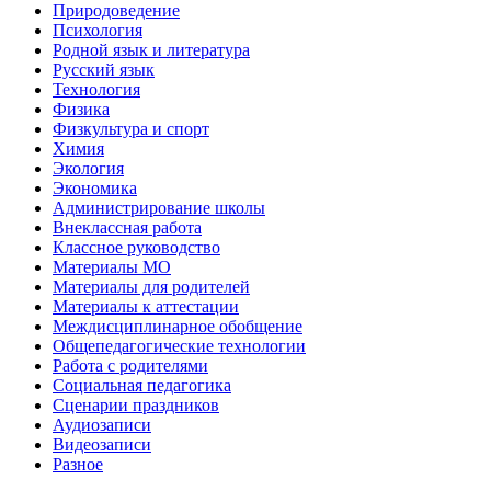
Природоведение
Психология
Родной язык и литература
Русский язык
Технология
Физика
Физкультура и спорт
Химия
Экология
Экономика
Администрирование школы
Внеклассная работа
Классное руководство
Материалы МО
Материалы для родителей
Материалы к аттестации
Междисциплинарное обобщение
Общепедагогические технологии
Работа с родителями
Социальная педагогика
Сценарии праздников
Аудиозаписи
Видеозаписи
Разное