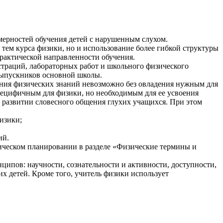
мерностей обучения детей с нарушенным слухом.
 тем курса физики, но и использование более гибкой структуры
рактической направленности обучения.
страций, лабораторных работ и школьного физического
выпускников основной школы.
ения физических знаний невозможно без овладения нужным для
пецифичным для физики, но необходимым для ее усвоения
 развитии словесного общения глухих учащихся. При этом
изики;
ий.
тическом планировании в разделе «Физические термины и
ципов: научности, сознательности и активности, доступности,
их детей. Кроме того, учитель физики использует