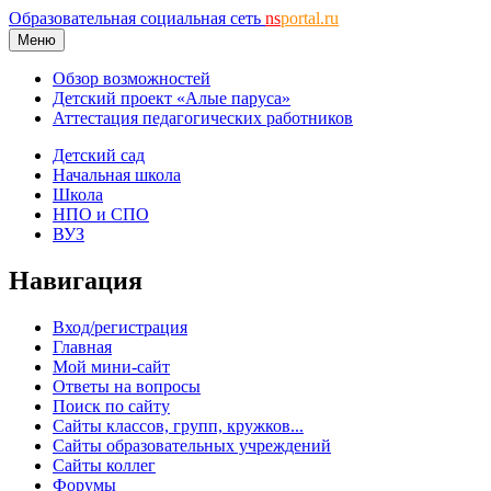
Образовательная социальная сеть
ns
portal.ru
Меню
Обзор возможностей
Детский проект «Алые паруса»
Аттестация педагогических работников
Детский сад
Начальная школа
Школа
НПО и СПО
ВУЗ
Навигация
Вход/регистрация
Главная
Мой мини-сайт
Ответы на вопросы
Поиск по сайту
Сайты классов, групп, кружков...
Сайты образовательных учреждений
Сайты коллег
Форумы