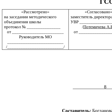
ГСО
«Рассмотрено»
«Согласовано
на заседании методического
заместитель директор
объединения школы
УВР ______________
протокол № _______________
/
Потемичева А.
от _______________________
от ______________
Руководитель МО
_________________________
/_________________________/
Составитель:
Богданова