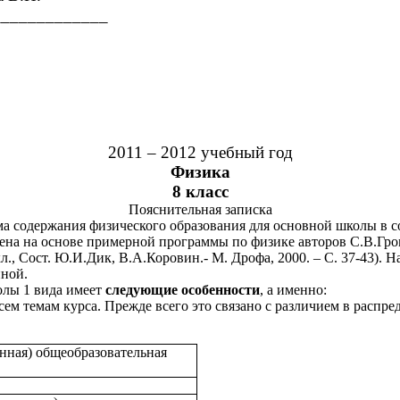
____________
2011 – 2012 учебный год
Физика
8 класс
Пояснительная записка
ма содержания физического образования для основной школы в 
ена на основе примерной программы по физике авторов С.В.Гро
., Сост. Ю.И.Дик, В.А.Коровин.- М. Дрофа, 2000. – С. 37-43). 
иной.
олы 1 вида имеет
следующие особенности
, а именно:
ем темам курса. Прежде всего это связано с различием в распре
нная) общеобразовательная