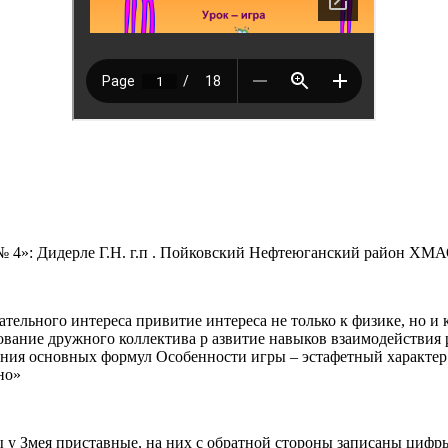
 4»: Дидерле Г.Н. г.п . Пойковский Нефтеюганский район ХМ
тельного интереса привитие интереса не только к физике, но и
рование дружного коллектива р азвитие навыков взаимодействия
я основных формул Особенности игры – эстафетный характер за
но»
у Змея приставные, на них с обратной стороны записаны цифры 