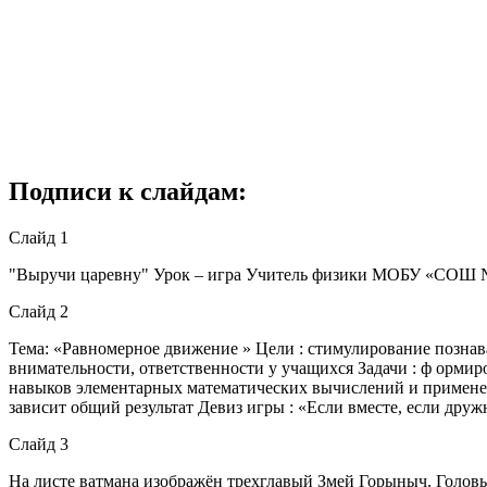
Подписи к слайдам:
Слайд 1
"Выручи царевну" Урок – игра Учитель физики МОБУ «СОШ №
Слайд 2
Тема: «Равномерное движение » Цели : стимулирование познава
внимательности, ответственности у учащихся Задачи : ф орми
навыков элементарных математических вычислений и применени
зависит общий результат Девиз игры : «Если вместе, если друж
Слайд 3
На листе ватмана изображён трехглавый Змей Горыныч. Головы 