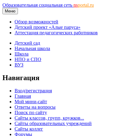
Образовательная социальная сеть
ns
portal.ru
Меню
Обзор возможностей
Детский проект «Алые паруса»
Аттестация педагогических работников
Детский сад
Начальная школа
Школа
НПО и СПО
ВУЗ
Навигация
Вход/регистрация
Главная
Мой мини-сайт
Ответы на вопросы
Поиск по сайту
Сайты классов, групп, кружков...
Сайты образовательных учреждений
Сайты коллег
Форумы