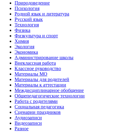
Природоведение
Психология
Родной язык и литература
Русский язык
Технология
Физика
Физкультура и спорт
Химия
Экология
Экономика
Администрирование школы
Внеклассная работа
Классное руководство
Материалы МО
Материалы для родителей
Материалы к аттестации
Междисциплинарное обобщение
Общепедагогические технологии
Работа с родителями
Социальная педагогика
Сценарии праздников
Аудиозаписи
Видеозаписи
Разное