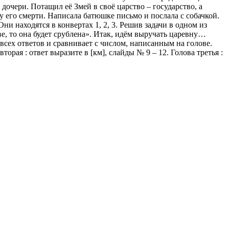
дочери. Потащил её Змей в своё царство – государство, а
у его смерти. Написала батюшке письмо и послала с собачкой.
ни находятся в конвертах 1, 2, 3. Решив задачи в одном из
ве, то она будет срублена». Итак, идём выручать царевну…
всех ответов и сравнивает с числом, написанным на голове.
торая : ответ выразите в [км], слайды № 9 – 12. Голова третья :