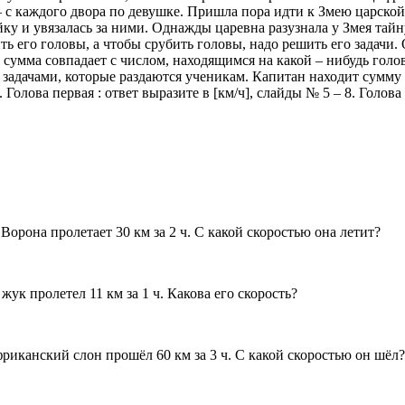
 с каждого двора по девушке. Пришла пора идти к Змею царской 
йку и увязалась за ними. Однажды царевна разузнала у Змея тайн
 его головы, а чтобы срубить головы, надо решить его задачи. О
а сумма совпадает с числом, находящимся на какой – нибудь голо
 задачами, которые раздаются ученикам. Капитан находит сумму 
олова первая : ответ выразите в [км/ч], слайды № 5 – 8. Голова в
Ворона пролетает 30 км за 2 ч. С какой скоростью она летит?
жук пролетел 11 км за 1 ч. Какова его скорость?
фриканский слон прошёл 60 км за 3 ч. С какой скоростью он шёл?