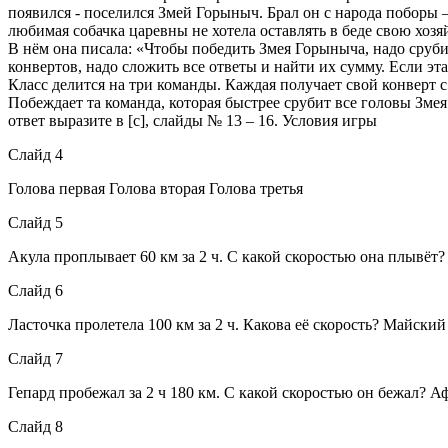
появился - поселился Змей Горыныч. Брал он с народа поборы –
любимая собачка царевны не хотела оставлять в беде свою хозя
В нём она писала: «Чтобы победить Змея Горыныча, надо срубить
конвертов, надо сложить все ответы и найти их сумму. Если эт
Класс делится на три команды. Каждая получает свой конверт с
Побеждает та команда, которая быстрее срубит все головы Змея. Г
ответ выразите в [с], слайды № 13 – 16. Условия игры
Слайд 4
Голова первая Голова вторая Голова третья
Слайд 5
Акула проплывает 60 км за 2 ч. С какой скоростью она плывёт? 
Слайд 6
Ласточка пролетела 100 км за 2 ч. Какова её скорость? Майский 
Слайд 7
Гепард пробежал за 2 ч 180 км. С какой скоростью он бежал? А
Слайд 8