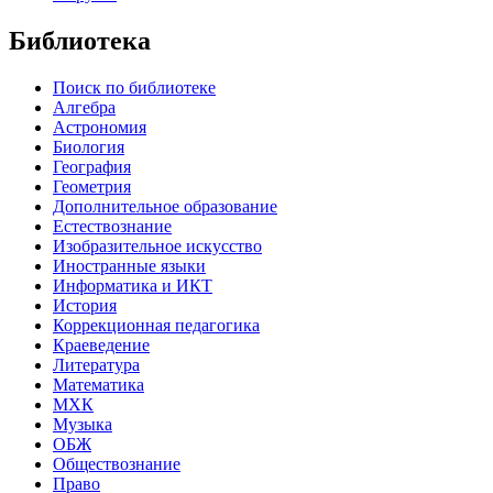
Библиотека
Поиск по библиотеке
Алгебра
Астрономия
Биология
География
Геометрия
Дополнительное образование
Естествознание
Изобразительное искусство
Иностранные языки
Информатика и ИКТ
История
Коррекционная педагогика
Краеведение
Литература
Математика
МХК
Музыка
ОБЖ
Обществознание
Право