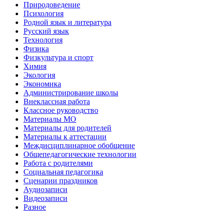
Природоведение
Психология
Родной язык и литература
Русский язык
Технология
Физика
Физкультура и спорт
Химия
Экология
Экономика
Администрирование школы
Внеклассная работа
Классное руководство
Материалы МО
Материалы для родителей
Материалы к аттестации
Междисциплинарное обобщение
Общепедагогические технологии
Работа с родителями
Социальная педагогика
Сценарии праздников
Аудиозаписи
Видеозаписи
Разное