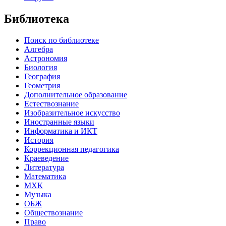
Библиотека
Поиск по библиотеке
Алгебра
Астрономия
Биология
География
Геометрия
Дополнительное образование
Естествознание
Изобразительное искусство
Иностранные языки
Информатика и ИКТ
История
Коррекционная педагогика
Краеведение
Литература
Математика
МХК
Музыка
ОБЖ
Обществознание
Право