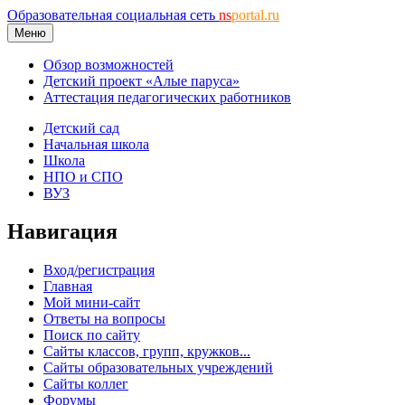
Образовательная социальная сеть
ns
portal.ru
Меню
Обзор возможностей
Детский проект «Алые паруса»
Аттестация педагогических работников
Детский сад
Начальная школа
Школа
НПО и СПО
ВУЗ
Навигация
Вход/регистрация
Главная
Мой мини-сайт
Ответы на вопросы
Поиск по сайту
Сайты классов, групп, кружков...
Сайты образовательных учреждений
Сайты коллег
Форумы