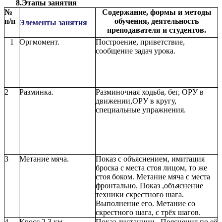
8.Этапы занятия
№
Содержание, формы и методы
п/п
обучения, деятельность
Элементы занятия
преподавателя и студентов.
1
Оргмомент.
Построение, приветствие,
сообщение задач урока.
2
Разминка.
Разминочная ходьба, бег, ОРУ в
движении,ОРУ в кругу,
специальные упражнения.
3
Метание мяча.
Показ с объяснением, имитация
броска с места стоя лицом, то же
стоя боком. Метание мяча с места
фронтально. Показ ,объяснение
техники скрестного шага.
Выполнение его. Метание со
скрестного шага, с трёх шагов.
4
Кросс 2,3 км.
Показ дистанции . Пояснения по её