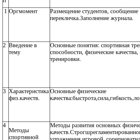
п
1
Оргмомент
Размещение студентов, сообщение 
перекличка.Заполнение журнала.
2
Введение в
Основные понятия: спортивная тре
тему
способности, физические качества
тренировки.
3
Характеристика
Основные физические
физ.качеств.
качества:быстрота,сила,гибкость,л
4
Методы развития основных физич
Методы
качеств.Строгшрегламентированно
спортивной
упражнения,игровой, сорепноватн