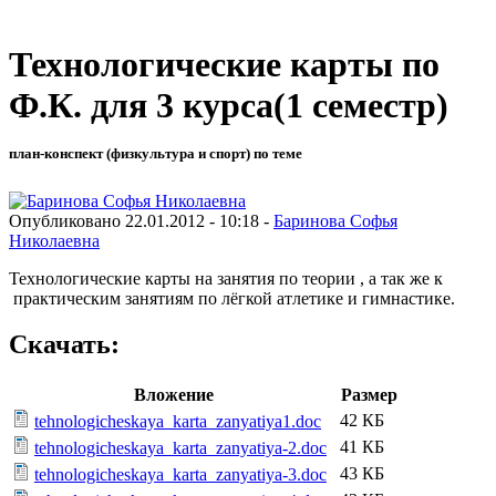
Технологические карты по
Ф.К. для 3 курса(1 семестр)
план-конспект (физкультура и спорт) по теме
Опубликовано 22.01.2012 - 10:18 -
Баринова Софья
Николаевна
Технологические карты на занятия по теории , а так же к
практическим занятиям по лёгкой атлетике и гимнастике.
Скачать:
Вложение
Размер
42 КБ
tehnologicheskaya_karta_zanyatiya1.doc
41 КБ
tehnologicheskaya_karta_zanyatiya-2.doc
43 КБ
tehnologicheskaya_karta_zanyatiya-3.doc