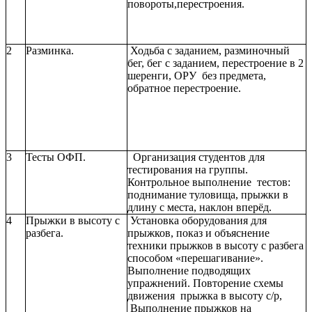
повороты,перестроения.
2
Разминка.
Ходьба с заданием, разминочный
бег, бег с заданием, перестроение в 2
шеренги, ОРУ без предмета,
обратное перестроение.
3
Тесты ОФП.
Организация студентов для
тестирования на группы.
Контрольное выполнение тестов:
поднимание туловища, прыжки в
длину с места, наклон вперёд.
4
Прыжки в высоту с
Установка оборудования для
разбега.
прыжков, показ и объяснение
техники прыжков в высоту с разбега
способом «перешагивание».
Выполнение подводящих
упражнений. Повторение схемы
движения прыжка в высоту с/р,
Выполнение прыжков на