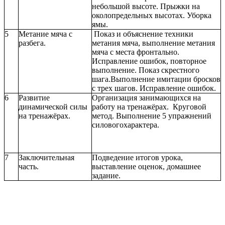
небольшой высоте. Прыжки на
околопредельных высотах. Уборка
ямы.
5
Метание мяча с
Показ и объяснение техники
разбега.
метания мяча, выполнение метания
мяча с места фронтально.
Исправление ошибок, повторное
выполнение. Показ скрестного
шага.Выполнение имитации бросков
с трех шагов. Исправление ошибок.
6
Развитие
Организация занимающихся на
динамической силы
работу на тренажёрах. Круговой
на тренажёрах.
метод. Выполнение 5 упражнений
силовогохарактера.
7
Заключительная
Подведение итогов урока,
часть.
выставление оценок, домашнее
задание.