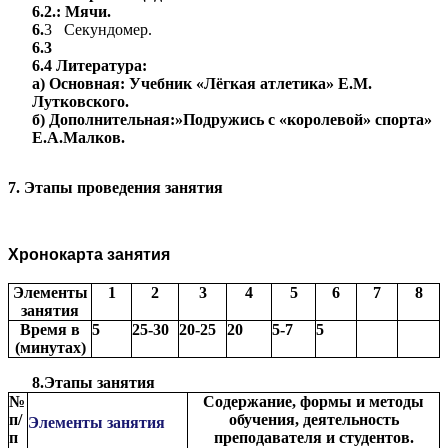
6.2.: Мячи.
6.
3 Секундомер.
6.3
6.4 Литература:
а) Основная: Учебник «Лёгкая атлетика» Е.М.
Лутковского.
б) Дополнительная:»Подружись с «королевой» спорта»
Е.А.Малков.
7. Этапы проведения занятия
Хронокарта занятия
Элементы
1
2
3
4
5
6
7
8
занятия
Время в
5
25-30
20-25
20
5-7
5
(минутах)
8.Этапы занятия
№
Содержание, формы и методы
п/
обучения, деятельность
Элементы занятия
п
преподавателя и студентов.