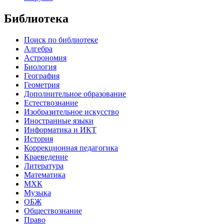
Библиотека
Поиск по библиотеке
Алгебра
Астрономия
Биология
География
Геометрия
Дополнительное образование
Естествознание
Изобразительное искусство
Иностранные языки
Информатика и ИКТ
История
Коррекционная педагогика
Краеведение
Литература
Математика
МХК
Музыка
ОБЖ
Обществознание
Право