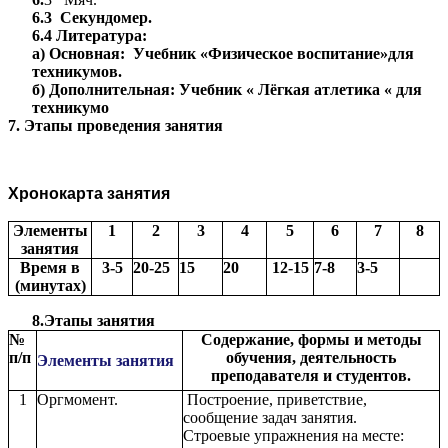
6.3 Секундомер.
6.4 Литература:
а) Основная: Учебник «Физическое воспитание»для
техникумов.
б) Дополнительная: Учебник « Лёгкая атлетика « для
техникумо
7. Этапы проведения занятия
Хронокарта занятия
Элементы
1
2
3
4
5
6
7
8
занятия
Время в
3-5
20-25
15
20
12-15
7-8
3-5
(минутах)
8.Этапы занятия
№
Содержание, формы и методы
п/п
обучения, деятельность
Элементы занятия
преподавателя и студентов.
1
Оргмомент.
Построение, приветствие,
сообщение задач занятия.
Строевые упражнения на месте: