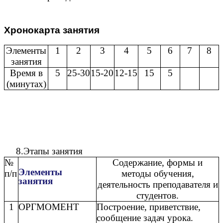
Хронокарта занятия
Элементы
1
2
3
4
5
6
7
8
занятия
Время в
5
25-30
15-20
12-15
15
5
(минутах)
8.Этапы занятия
№
Содержание, формы и
Элементы
п/п
методы обучения,
занятия
деятельность преподавателя и
студентов.
1
ОРГМОМЕНТ
Построение, приветствие,
сообщение задач урока.