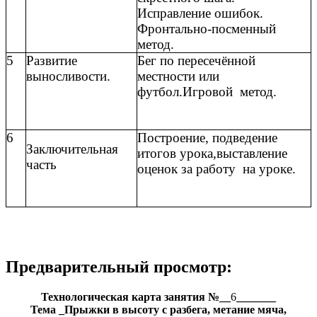
Исправление ошибок.
Фронтально-посменный
метод.
5
Развитие
Бег по пересечённой
выносливости.
местности или
футбол.Игровой метод.
6
Построение, подведение
Заключительная
итогов урока,выставление
часть
оценок за работу на уроке.
Предварительный просмотр:
Технологическая карта занятия №__
6
_______
Тема _Прыжки в высоту с разбега, метание мяча,