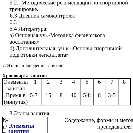
6.2.: Методические рекомендации по спортивной
тренировке.
6.3 Дневник самоконтроля.
6.3
6.4 Литература:
а) Основная:уч.»Методика физического
воспитания»
б) Дополнительная: уч-к «Основы спортивной
подготовки легкоатлета»
7. Этапы проведения занятия
Хронокарта занятия
Элементы
1
2
3
4
5
6
7
8
занятия
Время в
5-7
15
8
40
5-8
8
3-5
(минутах)
8.Этапы занятия
№
Содержание, формы и метод
Элементы
п/
преподавателя 
занятия