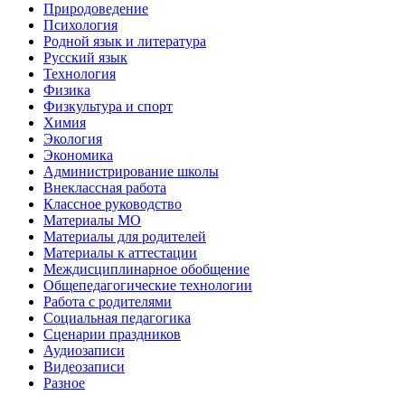
Природоведение
Психология
Родной язык и литература
Русский язык
Технология
Физика
Физкультура и спорт
Химия
Экология
Экономика
Администрирование школы
Внеклассная работа
Классное руководство
Материалы МО
Материалы для родителей
Материалы к аттестации
Междисциплинарное обобщение
Общепедагогические технологии
Работа с родителями
Социальная педагогика
Сценарии праздников
Аудиозаписи
Видеозаписи
Разное