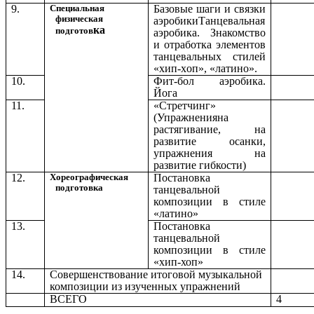
9.
Специальная
Базовые шаги и связки
физическая
аэробикиТанцевальная
ка
подготов
аэробика. Знакомство
и отработка элементов
танцевальных стилей
«хип-хoп», «латино».
10.
Фит-бол аэробика.
Йога
11.
«Стретчинг»
(Упражненияна
растягивание, на
развитие осанки,
упражнения на
развитие гибкости)
12.
Хореографическая
Постановка
подготовка
танцевальной
композиции в стиле
«латино»
13.
Постановка
танцевальной
композиции в стиле
«хип-хоп»
14.
Совершенствование итоговой музыкальной
композиции из изученных упражнений
ВСЕГО
4