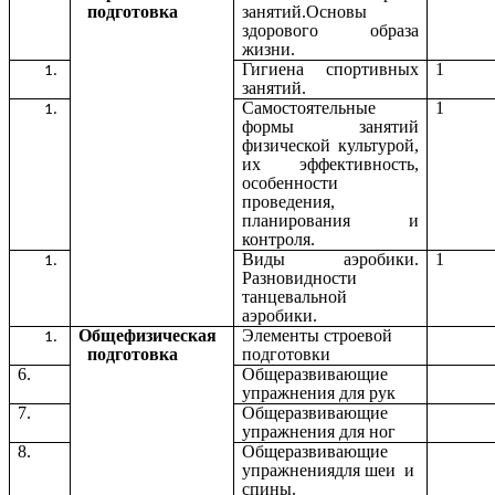
подготовка
занятий.Основы
здорового образа
жизни.
Гигиена спортивных
1
занятий.
Самостоятельные
1
формы занятий
физической культурой,
их эффективность,
особенности
проведения,
планирования и
контроля.
Виды аэробики.
1
Разновидности
танцевальной
аэробики.
Общефизическая
Элементы строевой
подготовка
подготовки
6.
Общеразвивающие
упражнения для рук
7.
Общеразвивающие
упражнения для ног
8.
Общеразвивающие
упражнениядля шеи и
спины.