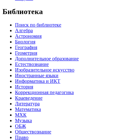
Библиотека
Поиск по библиотеке
Алгебра
Астрономия
Биология
География
Геометрия
Дополнительное образование
Естествознание
Изобразительное искусство
Иностранные языки
Информатика и ИКТ
История
Коррекционная педагогика
Краеведение
Литература
Математика
МХК
Музыка
ОБЖ
Обществознание
Право