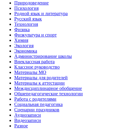
Природоведение
Психология
Родной язык и литература
Русский язык
Технология
Физика
Физкультура и спорт
Химия
Экология
Экономика
Администрирование школы
Внеклассная работа
Классное руководство
Материалы МО
Материалы для родителей
Материалы к аттестации
Междисциплинарное обобщение
Общепедагогические технологии
Работа с родителями
Социальная педагогика
Сценарии праздников
Аудиозаписи
Видеозаписи
Разное