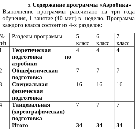
Содержание программы «Аэробика»
Выполнение программы рассчитано на три года
обучения, 1 занятие (40 мин) в неделю. Программа
каждого класса состоит из 4-х разделов:
№
Разделы программы
5
6
7
п⁄п
класс
класс
класс
1
Теоретическая
4
4
4
подготовка по
аэробики
2
Общефизическая
7
7
7
подготовка
3
Специальная
16
16
16
физическая
подготовка
4
Танцевальная
7
7
7
(хореографическая)
подготовка
Итого
34
34
34